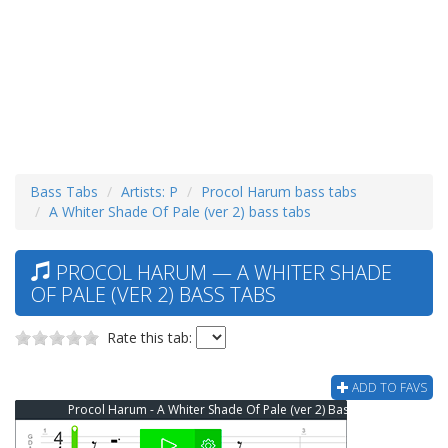
Bass Tabs
Artists: P
Procol Harum bass tabs
A Whiter Shade Of Pale (ver 2) bass tabs
PROCOL HARUM — A WHITER SHADE
OF PALE (VER 2) BASS TABS
Rate this tab:
ADD TO FAVS
Procol Harum - A Whiter Shade Of Pale (ver 2) Bass Tab