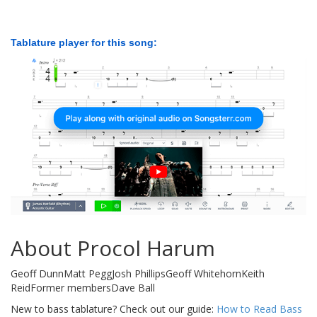
Tablature player for this song:
About Procol Harum
Geoff DunnMatt PeggJosh PhillipsGeoff WhitehornKeith
ReidFormer membersDave Ball
New to bass tablature? Check out our guide:
How to Read Bass