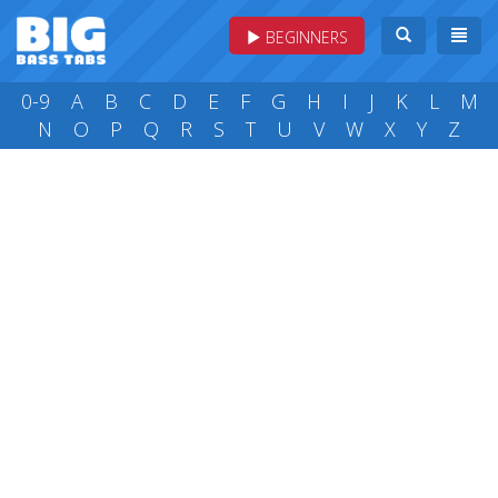
BEGINNERS
0-9
A
B
C
D
E
F
G
H
I
J
K
L
M
N
O
P
Q
R
S
T
U
V
W
X
Y
Z