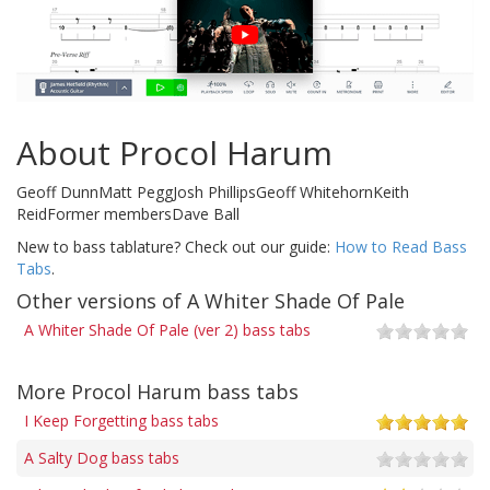
About Procol Harum
Geoff DunnMatt PeggJosh PhillipsGeoff WhitehornKeith
ReidFormer membersDave Ball
New to bass tablature? Check out our guide:
How to Read Bass
Tabs
.
Other versions of A Whiter Shade Of Pale
A Whiter Shade Of Pale (ver 2) bass tabs
More Procol Harum bass tabs
I Keep Forgetting bass tabs
A Salty Dog bass tabs