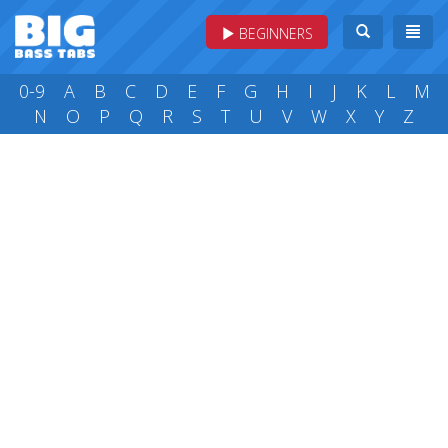
BEGINNERS
0-9
A
B
C
D
E
F
G
H
I
J
K
L
M
N
O
P
Q
R
S
T
U
V
W
X
Y
Z