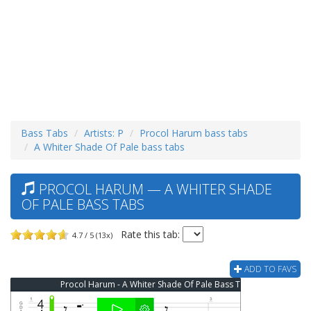
Bass Tabs
Artists: P
Procol Harum bass tabs
A Whiter Shade Of Pale bass tabs
PROCOL HARUM — A WHITER SHADE
OF PALE BASS TABS
Rate this tab:
4.7 / 5 (13x)
ADD TO FAVS
Procol Harum - A Whiter Shade Of Pale Bass Tab