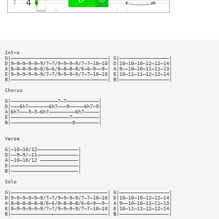
Intro
G|—————————————————————————————————| G|—————————————————|
D|9—9—9—9—9—9/7—7/9—9—9—9/7—7—10—10| D|10—10—10—12—12—14|
A|8—8—8—8—8—8/6—6/8—8—8—8/6—6—9——9—| A|9——10—10—11—11—13|
E|9—9—9—9—9—9/7—7/9—9—9—9/7—7—10—10| E|10—11—11—12—12—14|
B|—————————————————————————————————| B|—————————————————|
Chorus
G|————————————————7—7———————————|
D|———6h7———————6h7———9—————6h7—9|
A|6h7———5—5—6h7—————————6h7—————|
E|————————————————————7—————————|
B|—————————————————————0————————|
Verse
G|—10—10/12——————————————|
D|——9—9/—11——————————————|
A|—10—10/12 —————————————|
E|———————————————————————|
B|———————————————————————|
Solo
G|—————————————————————————————————| G|—————————————————|
D|9—9—9—9—9—9/7—7/9—9—9—9/7—7—10—10| D|10—10—10—12—12—14|
A|8—8—8—8—8—8/6—6/8—8—8—8/6—6—9——9—| A|9——10—10—11—11—13|
E|9—9—9—9—9—9/7—7/9—9—9—9/7—7—10—10| E|10—11—11—12—12—14|
B|—————————————————————————————————| B|—————————————————|