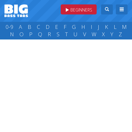
BEGINNERS
0-9
A
B
C
D
E
F
G
H
I
J
K
L
M
N
O
P
Q
R
S
T
U
V
W
X
Y
Z