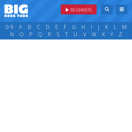
BEGINNERS
0-9
A
B
C
D
E
F
G
H
I
J
K
L
M
N
O
P
Q
R
S
T
U
V
W
X
Y
Z