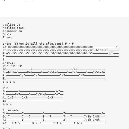
/:slide up
\:slide down
h:hammer on
S:slap
P:pop
Intro (strum it till the slap/pops) P P P
G:—xxxxxxxxxxxxxxxxxxxxxxxxxxxxxxxxxxxxxxxxxxxxxxxxx—————————————7—
D:—xxxxxxxxxxxxxxxxxxxxxxxxxxxxxxxxxxxxxxxxxxxxxxxxx——6\5h—0———————
A:—5555555555555555555555555566666666666666666666555—————————1/5———
E:—————————————————————————————————————————————————————————————————
S
Chorus:
P P P P P P
G:——————————————7———————————————————————7/8————————————————
D:—6\5h—0—————0—7—————0———6\5h—0—————0——7/8—————0———6\5h—0—
A:————————1/5—————1/5————————————1/5————————1/5————————————
E:—————————————————————————————————————————————————————————
S S S S
P P
G:———————7————————————————————5—7——
D:—————0—7—————0———6\5h—0—————5—7——
A:—1/5—————1/5————————————1/5——————
E:—————————————————————————————————
S S S
Interlude:
G:—————————7———————————8———————————7—————————————————————8—
D:—7———————7———7———————8———7———————7———7———————7/8h—7/8h———
A:—————————5———————————6———————————5———————————7/8h—7/8h———
E:———4—5—6———————5—6—7———————4—5—6———————5—6—7—————————————