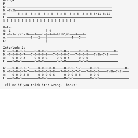
Bridge:
P
G:—————————————————————————————————————————————————————————
D:—6\5h————————————————————————————————————————————————————
A:——————5—x—5——5—x—5——5—x—5——5—x—5——5—x—5——5—x—5—5/11—5/12—
E:—————————————————————————————————————————————————————————
S S S S S S S S S S S S S S S S S S S S
Outro:
G:—1———————————————————|—4———————————————————
D:—1—1—1/2h\1h———1———1—|—4—4—4/5h\4h———4———4—
A:—————————————3———2———|—————————————6———5———
E:—————————————————————|—————————————————————
Interlude 2:
G:———0—0—0—7—————0—0—0—8—————0—0—0—7—————0—0—0——————————————8—
D:—7—0—0—0—7———7—0—0—0—8———7—0—0—0—7———7—0—0—0———7\8h—7\8h————
A:———0—0—0—5—————0—0—0—6—————0—0—0—5—————0—0—0————————————————
E:———0—0—0———————0—0—0———————0—0—0———————0—0—0————————————————
G:———0—0—0—7—7—————0—0—0—8—8—————0—0—0—7—7—————0—0—0——————————————8—
D:—7—0—0—0—7—7———7—0—0—0—8—8———7—0—0—0—7—7———7—0—0—0————7\8h—7\8h———
A:———0—0—0—5—5—————0—0—0—6—6—————0—0—0—5—5—————0—0—0————————————————
E:———0—0—0—————————0—0—0—————————0—0—0—————————0—0—0————————————————
Tell me if you think it's wrong. Thanks!