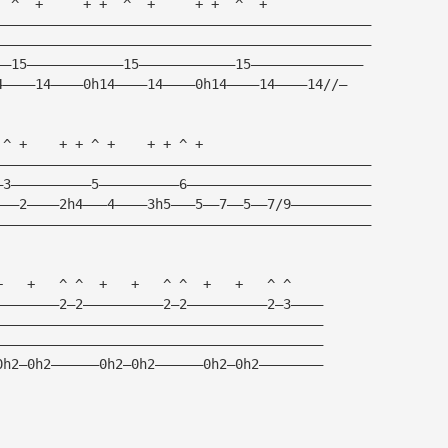
  ^  +     + +  ^  +     + +  ^  +     
———————————————————————————————————————————————
———————————————————————————————————————————————
——15————————————15————————————15——————————————
4————14————0h14————14————0h14————14————14//—
 ^ +    + + ^ +    + + ^ +
———————————————————————————————————————————————
—3——————————5——————————6———————————————————————
———2————2h4———4————3h5———5——7——5——7/9——————————
———————————————————————————————————————————————
+   +   ^ ^  +   +   ^ ^  +   +   ^ ^
————————2—2——————————2—2——————————2—3————
—————————————————————————————————————————
—————————————————————————————————————————
0h2—0h2——————0h2—0h2——————0h2—0h2————————
 