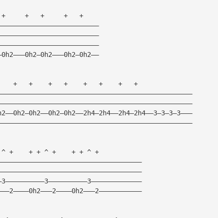
 +     +   +     +   +   
——————————————————————————
——————————————————————————
——————————————————————————
—0h2———0h2—0h2———0h2—0h2——
    +   +    +   +    +   +    +   +       
——————————————————————————————————————————————————
——————————————————————————————————————————————————
h2——0h2—0h2——0h2—0h2——2h4—2h4——2h4—2h4——3—3—3—3———
——————————————————————————————————————————————————
 ^ +    + + ^ +    + + ^ +
—————————————————————————————————————
—————————————————————————————————————
—3——————————3——————————3—————————————
———2————0h2———2————0h2———2———————————