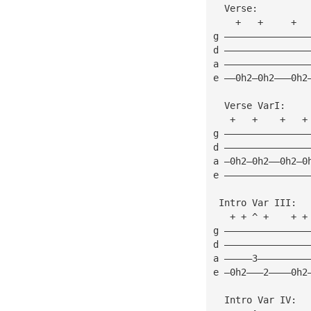
  Verse:
    +   +     +  
g ———————————————
d ———————————————
a ———————————————
e ——0h2—0h2———0h2
  Verse VarI:
   +   +    +   +
g ———————————————
d ———————————————
a —0h2—0h2——0h2—0
e ———————————————
 Intro Var III: 
   + + ^ +    + +
g ———————————————
d ———————————————
a —————3—————————
e —0h2———2————0h2
  Intro Var IV: