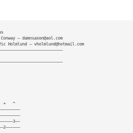
us
 Conway — 
damnsaxon@aol.com
Vic Holmlund — 
vholmlund@hotmail.com
———————————————————————————
———————————————————————————
  +   ^
—————————
—————————
——————3—— 
——2——————