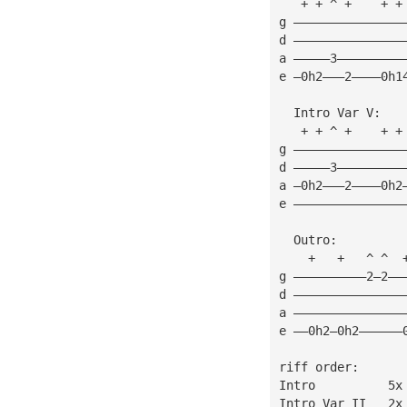
   + + ^ +    + +
g ———————————————
d ———————————————
a —————3—————————
e —0h2———2————0h1
  Intro Var V:
   + + ^ +    + +
g ———————————————
d —————3—————————
a —0h2———2————0h2
e ———————————————
  Outro:
    +   +   ^ ^  
g ——————————2—2——
d ———————————————
a ———————————————
e ——0h2—0h2——————
riff order:
Intro          5x
Intro Var II   2x