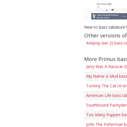
New to bass tablature?
Other versions o
Antipop (ver 2) bass t
More Primus bas
Jerry Was A Racecar D
My Name Is Mud bass
Tommy The Cat (4-str
American Life bass ta
Southbound Pachyder
Too Many Puppies ba
John The Fisherman b