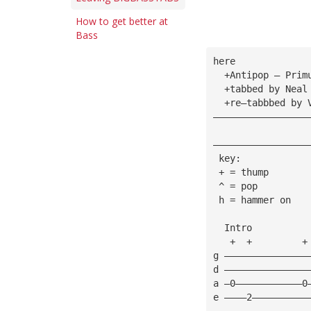
How to get better at
Bass
here
  +Antipop — Prim
  +tabbed by Neal
  +re—tabbbed by 
—————————————————
—————————————————
 key: 
 + = thump
 ^ = pop
 h = hammer on
  Intro
   +  +         +
g ———————————————
d ———————————————
a —0————————————0
e ————2——————————