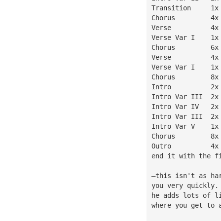
Transition     1x
Chorus         4x
Verse          4x
Verse Var I    1x
Chorus         6x
Verse          4x
Verse Var I    1x
Chorus         8x
Intro          2x
Intro Var III  2x
Intro Var IV   2x
Intro Var III  2x
Intro Var V    1x
Chorus         8x
Outro          4x
end it with the f
—this isn't as ha
you very quickly.
he adds lots of l
where you get to 