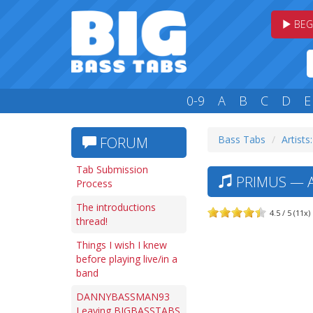
BEG
0-9
A
B
C
D
E
Bass Tabs
Artists
FORUM
Tab Submission
PRIMUS — A
Process
The introductions
4.5 / 5 (11x)
thread!
Things I wish I knew
before playing live/in a
band
DANNYBASSMAN93
Leaving BIGBASSTABS