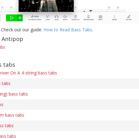
 Check out our guide:
How to Read Bass Tabs
.
f Antipop
abs
s tabs
river On A 4-string bass tabs
 tabs
ing) bass tabs
bs
m bass tabs
ss tabs
ass tabs