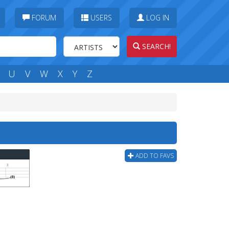
FORUM
USERS
LOG IN
SEARCH!
U
V
W
X
Y
Z
ADD TO FAVS