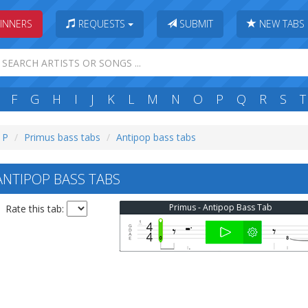
INNERS
REQUESTS
SUBMIT
NEW TABS
F
G
H
I
J
K
L
M
N
O
P
Q
R
S
T
: P
Primus bass tabs
Antipop bass tabs
NTIPOP BASS TABS
Primus - Antipop Bass Tab
Rate this tab: