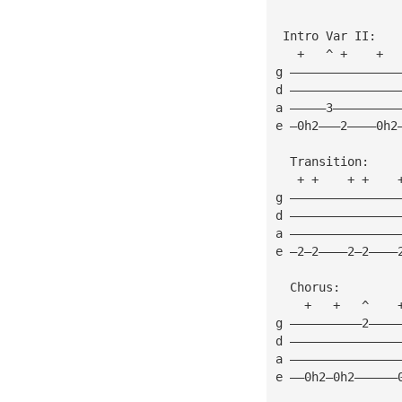
 Intro Var II:
   +   ^ +    +  
g ———————————————
d ———————————————
a —————3—————————
e —0h2———2————0h2
  Transition:
   + +    + +    
g ———————————————
d ———————————————
a ———————————————
e —2—2————2—2————
  Chorus:
    +   +   ^    
g ——————————2————
d ———————————————
a ———————————————
e ——0h2—0h2——————