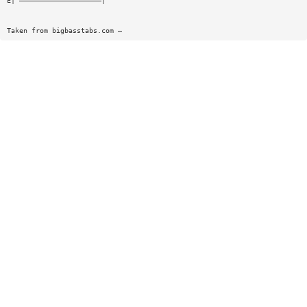
E| ————————————————————|
Taken from bigbasstabs.com —