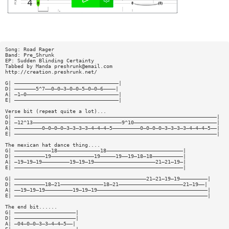
Song: Road Rager
Band: Pre_Shrunk
EP: Sudden Blinding Certainty
Tabbed by Manda
preshrunk@email.com
http://creation.preshrunk.net/
G| ——————————————————————————————————|
D| ———————5^7——0—0—3—0—0—5—0—0—6————|
A| —1—0——————————————————————————————|
E| ——————————————————————————————————|
Verse bit (repeat quite a lot)...
G| ——————————————————————————————————————————————————————————————————|
D| —12^13—————————————————————————————9^10———————————————————————————|
A| —————————0—0—0—0—3—3—3—3—4—4—4—5—————————0—0—0—0—3—3—3—3—4—4—4—5——|
E| ——————————————————————————————————————————————————————————————————|
The mexican hat dance thing....
G| ————————————18——————————————18—————————————————————————|
D| ——————————19——————————————19—————19——19—18—18——————————|
A| —19—19—19—————————19—19—19————————————————————21—21—19—|
E| ———————————————————————————————————————————————————————|
G| ———————————————————————————————————————————21—21—19—19—————————|
D| ——————————18—21——————————————18—21—————————————————————21—19——|
A| ——19—19—19—————————19—19—19————————————————————————————————————|
E| ———————————————————————————————————————————————————————————————|
The end bit......
G| ————————————————————|
D| ————————————————————|
A| —04—0—0—3—3—4—4—5——|