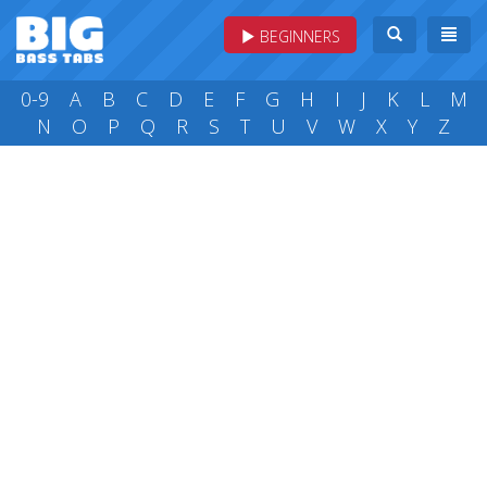
BEGINNERS
0-9
A
B
C
D
E
F
G
H
I
J
K
L
M
N
O
P
Q
R
S
T
U
V
W
X
Y
Z