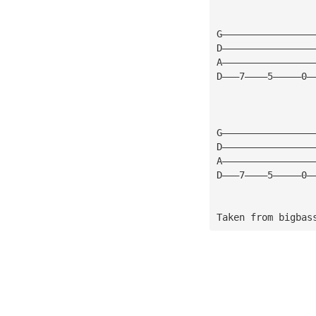
G————————————————
D————————————————
A————————————————
D———7————5—————0—
G————————————————
D————————————————
A————————————————
D———7————5—————0—
Taken from bigbas