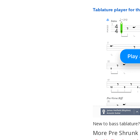
Tablature player for t
New to bass tablature?
More Pre Shrunk 