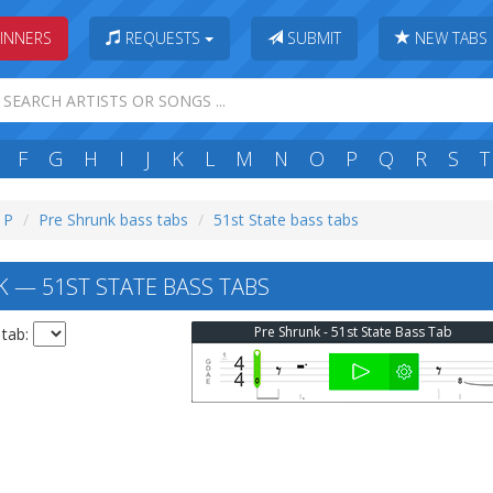
INNERS
REQUESTS
SUBMIT
NEW TABS
F
G
H
I
J
K
L
M
N
O
P
Q
R
S
T
: P
Pre Shrunk bass tabs
51st State bass tabs
 — 51ST STATE BASS TABS
Pre Shrunk - 51st State Bass Tab
 tab: