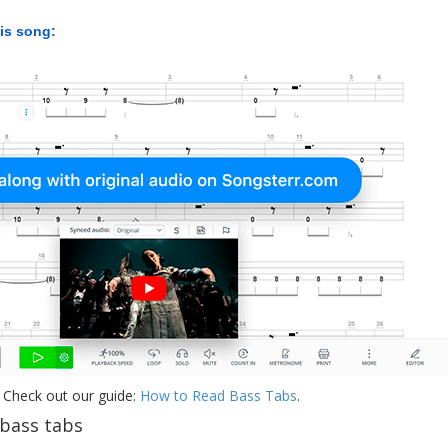
his song:
 Check out our guide:
How to Read Bass Tabs
.
bass tabs