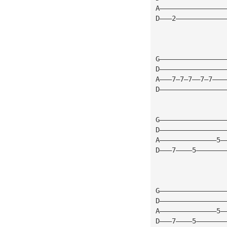
A————————————————
D———2————————————
G————————————————
D————————————————
A———7—7—7——7—7———
D————————————————
G————————————————
D————————————————
A——————————————5—
D———7————5———————
G————————————————
D————————————————
A——————————————5—
D———7————5———————