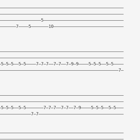
——————————————————————————————————————————————————
——————————————————————————————————————————————————
—————————————————5————————————————————————————————
———————7————5———————10————————————————————————————
——————————————————————————————————————————————————
——————————————————————————————————————————————————
—5—5—5——5—5————7—7—7——7—7——7—9—9————5—5—5——5—5————
————————————————————————————————————————————————7—
——————————————————————————————————————————————————
——————————————————————————————————————————————————
—5—5—5——5—5———————7—7—7——7—7——7—9————5—5—5——5—5———
—————————————7—7——————————————————————————————————
——————————————————————————————————————————————————
——————————————————————————————————————————————————