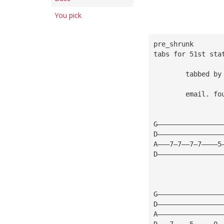
You pick
pre_shrunk
tabs for 51st sta
	tabbed by
	email. 
fo
G————————————————
D————————————————
A———7—7——7—7————5
D————————————————
G————————————————
D————————————————
A————————————————
D———7————5—————0—