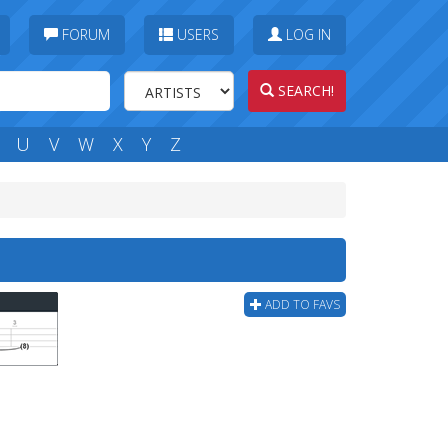
FORUM
USERS
LOG IN
SEARCH!
U
V
W
X
Y
Z
ADD TO FAVS