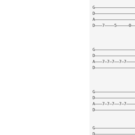
G————————————————
D————————————————
A————————————————
D———7————5—————0—
G————————————————
D————————————————
A———7—7—7——7—7———
D————————————————
G————————————————
D————————————————
A———7—7—7——7—7———
D————————————————
G————————————————
D————————————————