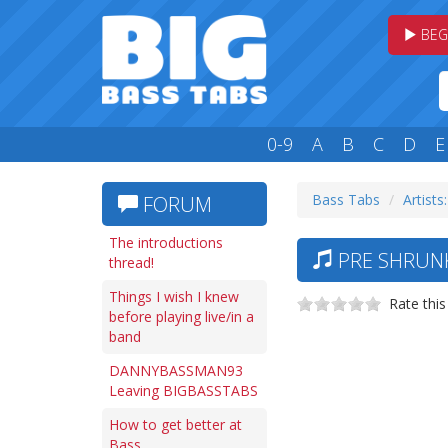
BEG
0-9
A
B
C
D
E
Bass Tabs
Artists
FORUM
The introductions
PRE SHRUNK
thread!
Things I wish I knew
Rate this
before playing live/in a
band
DANNYBASSMAN93
Leaving BIGBASSTABS
How to get better at
Bass