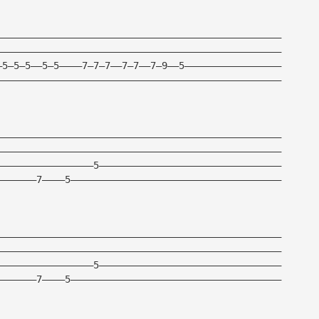
——————————————————————————————————————————————————
——————————————————————————————————————————————————
—5—5—5——5—5————7—7—7——7—7——7—9——5—————————————————
——————————————————————————————————————————————————
——————————————————————————————————————————————————
——————————————————————————————————————————————————
—————————————————5————————————————————————————————
———————7————5—————————————————————————————————————
——————————————————————————————————————————————————
——————————————————————————————————————————————————
—————————————————5————————————————————————————————
———————7————5—————————————————————————————————————