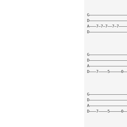
G————————————————
D————————————————
A———7—7—7——7—7———
D————————————————
G————————————————
D————————————————
A————————————————
D———7————5—————0—
G————————————————
D————————————————
A————————————————
D———7————5—————0—