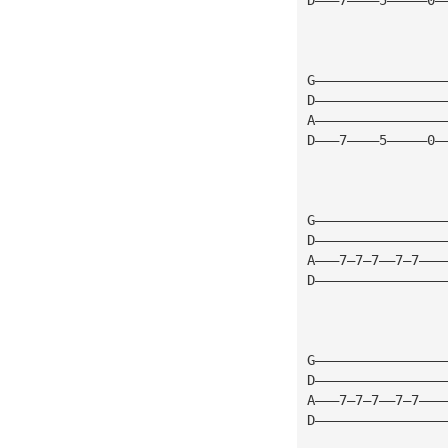
G————————————————
D————————————————
A————————————————
D———7————5—————0—
G————————————————
D————————————————
A———7—7—7——7—7———
D————————————————
G————————————————
D————————————————
A———7—7—7——7—7———
D————————————————