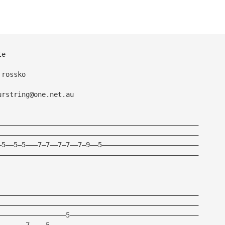
te
 rossko
urstring@one.net.au
——————————————————————————————————————————————————
——————————————————————————————————————————————————
—5——5—5———7—7——7—7——7—9——5————————————————————————
——————————————————————————————————————————————————
——————————————————————————————————————————————————
——————————————————————————————————————————————————
—————————————————5————————————————————————————————
———————7————5—————————————————————————————————————