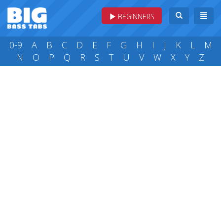
BEGINNERS
0-9
A
B
C
D
E
F
G
H
I
J
K
L
M
N
O
P
Q
R
S
T
U
V
W
X
Y
Z