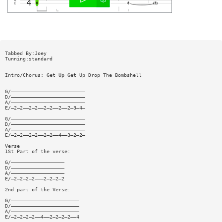
Tabbed By:Joey
Tunning:standard
Intro/Chorus: Get Up Get Up Drop The Bombshell
G/—————————————————————————
D/—————————————————————————
A/—————————————————————————
E/—2—2——2—2——2—2——2——2—3—4—
G/—————————————————————————
D/—————————————————————————
A/—————————————————————————
E/—2—2——2—2——2—2——4——3—2—2—
Verse
1St Part of the verse:
G/——————————————————
D/——————————————————
A/——————————————————
E/—2—2—2—2———2—2—2—2
2nd part of the Verse:
G/———————————————————————
D/———————————————————————
A/———————————————————————
E/—2—2—2—2——4——2—2—2—2——4