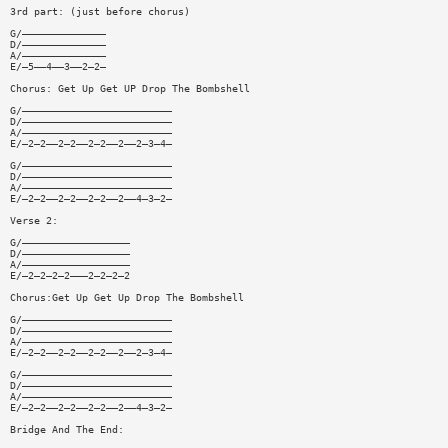
3rd part: (just before chorus)
G/——————————————
D/——————————————
A/——————————————
E/—5——4——3——2—2—
Chorus: Get Up Get UP Drop The Bombshell
G/—————————————————————————
D/—————————————————————————
A/—————————————————————————
E/—2—2——2—2——2—2——2——2—3—4—
G/—————————————————————————
D/—————————————————————————
A/—————————————————————————
E/—2—2——2—2——2—2——2——4—3—2—
Verse 2:
G/——————————————————
D/——————————————————
A/——————————————————
E/—2—2—2—2———2—2—2—2
Chorus:Get Up Get Up Drop The Bombshell
G/—————————————————————————
D/—————————————————————————
A/—————————————————————————
E/—2—2——2—2——2—2——2——2—3—4—
G/—————————————————————————
D/—————————————————————————
A/—————————————————————————
E/—2—2——2—2——2—2——2——4—3—2—
Bridge And The End: