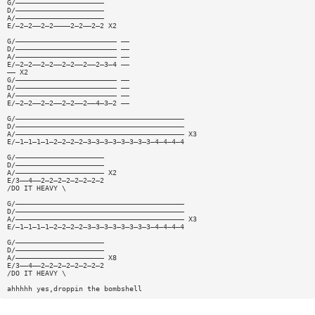
G/—————————————————————
D/—————————————————————
A/—————————————————————
E/—2—2——2—2————2—2——2—2 X2
G/———————————————————————— ——
D/———————————————————————— ——
A/———————————————————————— ——
E/—2—2——2—2——2—2——2——2—3—4 ——
—— X2
G/———————————————————————— ——
D/———————————————————————— ——
A/———————————————————————— ——
E/—2—2——2—2——2—2——2——4—3—2 ——
G/————————————————————————————————————————
D/————————————————————————————————————————
A/———————————————————————————————————————— X3
E/—1—1—1—1—2—2—2—2—3—3—3—3—3—3—3—3—4—4—4—4
G/—————————————————————
D/—————————————————————
A/————————————————————— X2
E/3——4——2—2—2—2—2—2—2—2
/DO IT HEAVY \
G/————————————————————————————————————————
D/————————————————————————————————————————
A/———————————————————————————————————————— X3
E/—1—1—1—1—2—2—2—2—3—3—3—3—3—3—3—3—4—4—4—4
G/—————————————————————
D/—————————————————————
A/————————————————————— X8
E/3——4——2—2—2—2—2—2—2—2
/DO IT HEAVY \
ahhhhh yes,droppin the bombshell