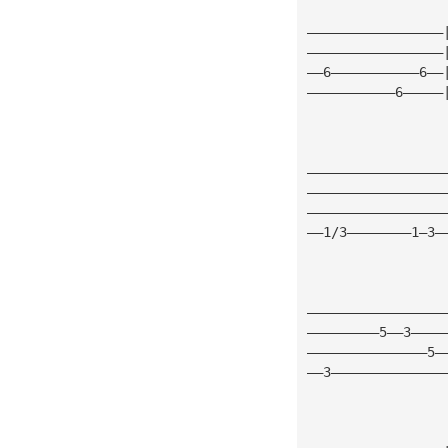
—————————————————
—————————————————
——6———————————6——
———————————6—————
—————————————————
—————————————————
—————————————————
——1/3————————1—3—
                 
—————————————————
—————————5——3————
———————————————5—
——3——————————————