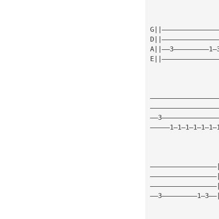
G||——————————————
D||——————————————
A||——3—————————1—
E||——————————————
—————————————————
—————————————————
——3——————————————
—————1—1—1—1—1—1—
—————————————————
—————————————————
—————————————————
——3—————————1—3——