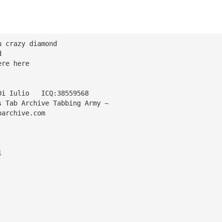
u crazy diamond                            
d
ere here
Di Iulio   ICQ:38559568 
s Tab Archive Tabbing Army ~
barchive.com
1