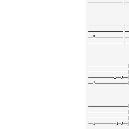
———————————————|—
                 
———————————————|—
———————————————|—
——5————————————|—
———————————————|—
—————————————————
—————————————————
———————————1——3——
——3——————————————
—————————————————
—————————————————
—————————————————
——3—————————1—3——