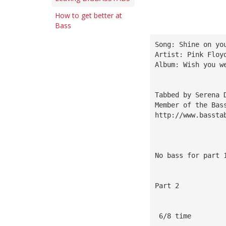
How to get better at
Bass
Song: Shine on yo
Artist: Pink Floy
Album: Wish you w
Tabbed by Serena 
Member of the Bas
http://www.bassta
No bass for part 
Part 2
 6/8 time