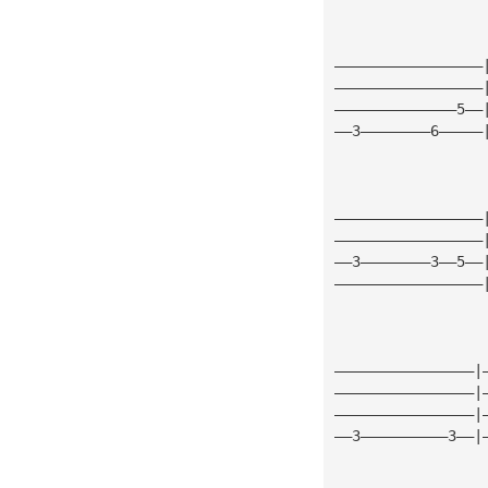
—————————————————
—————————————————
——————————————5——
——3————————6—————
—————————————————
—————————————————
——3————————3——5——
—————————————————
————————————————|
————————————————|
————————————————|
——3——————————3——|