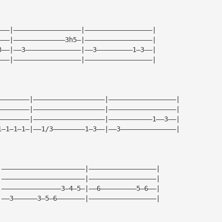
———|—————————————————|—————————————————|
———|—————————————3h5—|—————————————————|
3——|——3——————————————|——3—————————1—3——|
———|—————————————————|—————————————————|
————————|——————————————————|—————————————————|
————————|——————————————————|—————————————————|
————————|——————————————————|———————————1——3——|
1—1—1—1—|——1/3————————1—3——|——3——————————————|
|—————————————————————|—————————————————|
|—————————————————————|—————————————————|
|———————————————3—4—5—|——6—————————5—6——|
|——3——————3—5—6———————|—————————————————|