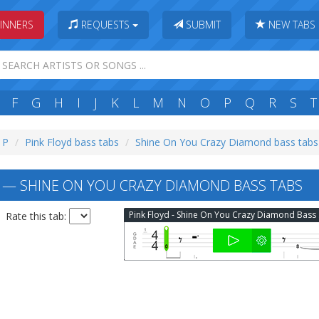
INNERS
REQUESTS
SUBMIT
NEW TABS
F
G
H
I
J
K
L
M
N
O
P
Q
R
S
T
: P
Pink Floyd bass tabs
Shine On You Crazy Diamond bass tabs
 — SHINE ON YOU CRAZY DIAMOND BASS TABS
Pin
Rate this tab: