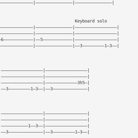
——————————————|———————————————|———————————————|
                               Keyboard solo            
——————————————|———————————————|—————————————————|
——————————————|———————————————|—————————————————|
—6————————————|——5————————————|—————————————————|
——————————————|———————————————|——3—————————1—3——|
|—————————————————|—————————————————|
|—————————————————|—————————————————|
|—————————————————|—————————————3h5—|
|——3—————————1—3——|——3——————————————|
|—————————————————|—————————————————|
|—————————————————|—————————————————|
|———————————1——3——|—————————————————|
|——3——————————————|——3—————————1—3——|