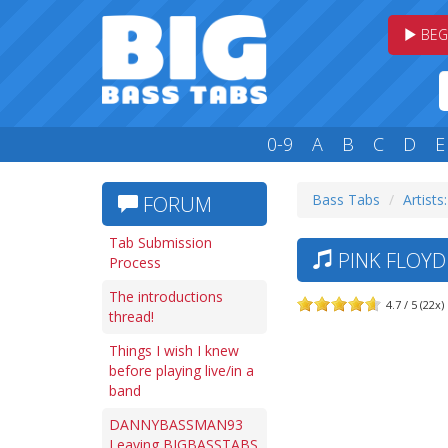
BEG
0-9
A
B
C
D
E
Bass Tabs
Artists
FORUM
Tab Submission
PINK FLOYD
Process
The introductions
4.7 / 5 (22x)
thread!
Things I wish I knew
before playing live/in a
band
DANNYBASSMAN93
Leaving BIGBASSTABS