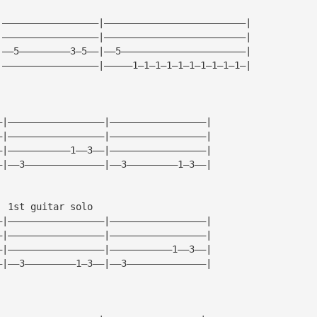
|—————————————————|—————————————————————————|
|—————————————————|—————————————————————————|
|——5—————————3—5——|——5——————————————————————|
|—————————————————|—————1—1—1—1—1—1—1—1—1—1—|
—|—————————————————|—————————————————|
—|—————————————————|—————————————————|
—|———————————1——3——|—————————————————|
—|——3——————————————|——3—————————1—3——|
  1st guitar solo                                    
—|—————————————————|—————————————————|
—|—————————————————|—————————————————|
—|—————————————————|———————————1——3——|
—|——3—————————1—3——|——3——————————————|