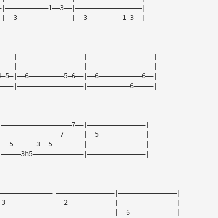
—|———————————1——3——|—————————————————|
—|——3——————————————|——3—————————1—3——|
————|—————————————————|—————————————————|
————|—————————————————|—————————————————|
4—5—|——6—————————5—6——|——6———————————6——|
————|—————————————————|———————————6—————|
|——————————————————7——|———————————————|
|———————————————7—————|——5————————————|
|——5——————3——5————————|———————————————|
|—————3h5—————————————|———————————————|
——————————————|———————————————|———————————————|
—3————————————|——2————————————|———————————————|
——————————————|———————————————|——6————————————|