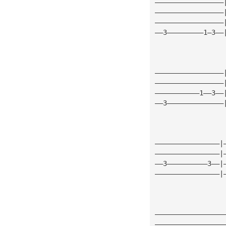
—————————————————
—————————————————
—————————————————
——3—————————1—3——
—————————————————
—————————————————
———————————1——3——
——3——————————————
————————————————|
————————————————|
——3——————————3——|
————————————————|
—————————————————
—————————————————