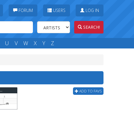
FORUM
USERS
LOG IN
SEARCH!
U
V
W
X
Y
Z
k Floyd - Shine On You Crazy Diamond Bass Tab
ADD TO FAVS