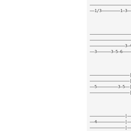
—————————————————
——1/3————————1—3—
—————————————————
—————————————————
———————————————3—
——3——————3—5—6———
—————————————————
—————————————————
——5—————————3—5——
—————————————————
———————————————|—
——4————————————|—
———————————————|—