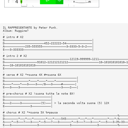
IL RAPPRESENTANTE by Peter Punk.
Album: Ruggine?
:
# intro # X2
G———————————————————————————————————————————————————|
D———————————————————————452—222222—54———————————————|
A————————————235—555555——————————————3—3333—5—3—2———|
E———3—333333————————————————————————————————————————|
:
# intro 2 # X2
G——————————————————————————————————————12119—999999—1211—————————————————
D———————————————————91012—121212121212——————————————————10—101010101010—1
A———10—101010101010——————————————————————————————————————————————————————
E————————————————————————————————————————————————————————————————————————
:
# verse # X2 *=suona 4X #=suona 6X
G——————————————————————————————————————————|
D——————————————*————*————*————*————————————|
A————*————*———3————3———/8———3—————#———————|
E———3————3————————————————————————3————2———|
:
# pre—chorus # X2 !suona tutte le note 8X!
G———————————————————————————|
D———————————————————————————|
A———2—————3———————————(5)———| > la seconda volta suona (5) 12X
E———————————————3———————————|
:
# chorus # X2 *=suona 5X %=pausa
G——————————————————————————————————————————————————————————————————%—————
D————————*———*———*———————*———*————545———————*———*———*————————*———*—%—————
A————*——5———7———3————*——5———7———3———————*——5———7———3————*———5———3—3%—33——
E———3———————————————3——————————————————3———————————————3———————————%—————