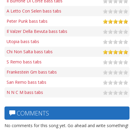
Il Buffone Di Corte bass tabs
A Letto Con Selen bass tabs
Peter Punk bass tabs
Il Valzer Della Bevuta bass tabs
Utopia bass tabs
Chi Non Salta bass tabs
S Remo bass tabs
Frankestein Gm bass tabs
San Remo bass tabs
N N C M bass tabs
COMMENTS
No comments for this song yet. Go ahead and write something!