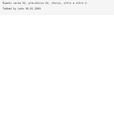
:
Ripeti verse X2, pre—chorus X2, chorus, intro e intro 2.
:
Tabbed by Leto 30.01.2003