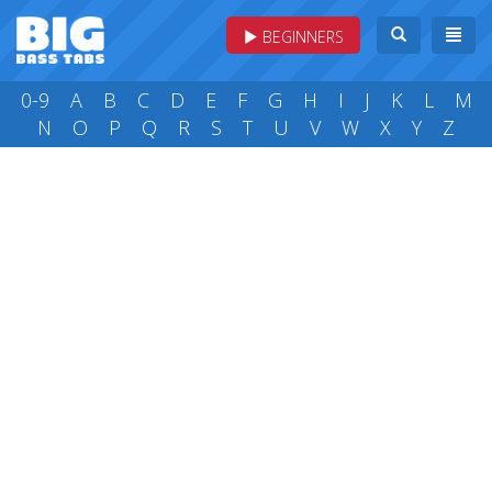
BEGINNERS
0-9
A
B
C
D
E
F
G
H
I
J
K
L
M
N
O
P
Q
R
S
T
U
V
W
X
Y
Z