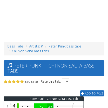
Bass Tabs
Artists: P
Peter Punk bass tabs
Chi Non Salta bass tabs
PETER PUNK — CHI NON SALTA BASS
TABS
Rate this tab:
5.0 / 5 (1x)
ADD TO FAVS
Peter Punk - Chi Non Salta Bass Tab