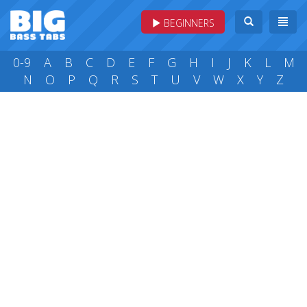
BEGINNERS
0-9
A
B
C
D
E
F
G
H
I
J
K
L
M
N
O
P
Q
R
S
T
U
V
W
X
Y
Z