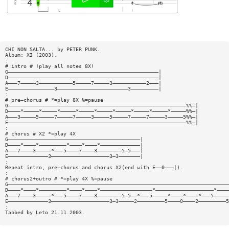
CHI NON SALTA... by PETER PUNK.
Album: XI (2003).
:
# intro # !play all notes 8X!
G—————————————————————————————————————————————————|
D—————————————————————————————————————————————————|
A———7—————3———————————5—————7—————3———————————2———|
E———————————————3———————————————————————3—————————|
:
# pre—chorus # *=play 8X %=pause
G——————————————————————————————————————————————————————————%%—|
D————*—————*—————*—————*—————*—————*—————*—————*—————*—————%%—|
A———3—————5—————7—————7—————3—————5—————7—————7—————3—————5%%—|
E——————————————————————————————————————————————————————————%%—|
:
# chorus # X2 *=play 4X
G———————————————————————————————————————————|
D————*————*—————————*————*————*—————————————|
A———7————3—————*———5————7————3————————5—5———|
E—————————————3———————————————————3—3———————|
:
Repeat intro, pre—chorus and chorus X2(end with E——0———|).
:
# chorus2+outro # *=play 4X %=pause
G————————————————————————————————————————————————————————————————————————
D————*————*—————————*————*————*—————————————————*———————————————————*————
A———7————3—————*———5————7————3————————5—5——*———5—————*————*————*———5—————
E—————————————3———————————————————3—3—————2—————————5————0————2—————————5
:
Tabbed by Leto 21.11.2003.