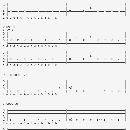
G |—————————————————————————————————|—————————————————————————————————|
D |—————————————————————————————————|—————7———————6———————————————————|
A |—0———r———0———r———0———r———0———r———|—0———————0———————0———9———0———7———|
E |—————————————————————————————————|—————————————————————————————————|
1 & 2 & 3 & 4 & 1 & 2 & 3 & 4 &
VERSE 3:
( x7 )
G |—————————————————————————————————|—————————————————————————————————|
D |—————————————————————————————————|—————7———————6———————————————————|
A |—0———r———0———r———0———r———0———r———|—0———————0———————0———9———0———7———|
E |—————————————————————————————————|—————————————————————————————————|
1 & 2 & 3 & 4 & 1 & 2 & 3 & 4 &
G |—————————————————————————————————|—————————————————————————————————|
D |—————————————————————————————————|—————7———————6———————————————————|
A |—0———r———0———r———0———r———0———r———|—0———————0———————0———9———0———7—\—|
E |—————————————————————————————————|—————————————————————————————————|
1 & 2 & 3 & 4 & 1 & 2 & 3 & 4 &
PRE—CHORUS (x2):
G |—————————————————————————————————|—————————————————————————————————|
D |—————————————————————————————————|—————————————————————————————————|
A |—————————————————————————————5———|(5)——————————————————————————————|
E |—2———0———2———————X———2———2———————|—————2———3———4———5———4———3———2———|
1 & 2 & 3 & 4 & 1 & 2 & 3 & 4 &
CHORUS 3:
G |—————————————————————————————————|—————————————————————————————————|
D |—————————————————————————————————|—————————————————————————————————|
A |—————————————————————————————————|—————————————————————————————————|
E |—5———————5———————X———4———2———0———|(0)——0———0———0———5h7—5———4———5———|
1 & 2 & 3 & 4 & 1 & 2 & 3 & 4 &
G |—————————————————————————————————|—————————————————————————————————|