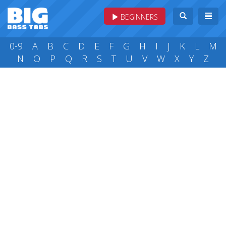
BEGINNERS
0-9
A
B
C
D
E
F
G
H
I
J
K
L
M
N
O
P
Q
R
S
T
U
V
W
X
Y
Z