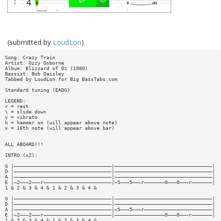
(submitted by
LoudLon
)
Song: Crazy Train
Artist: Ozzy Osborne
Album: Blizzard of Oz (1980)
Bassist: Bob Daisley
Tabbed by LoudLon for Big BassTabs.com
Standard tuning (EADG)
LEGEND:
r = rest
\ = slide down
v = vibrato
h = hammer on (will appear above note)
x = 16th note (will appear above bar)
ALL ABOARD!!!
INTRO (x2):
G |—————————————————————————————————|—————————————————————————————————|
D |—————————————————————————————————|—————————————————————————————————|
A |—————————————————————————————————|—————————————————————————————————|
E |—2———2———r———————————————————————|—5———5———r———————0———0———r———————|
1 & 2 & 3 & 4 & 1 & 2 & 3 & 4 &
G |—————————————————————————————————|—————————————————————————————————|
D |—————————————————————————————————|—————————————————————————————————|
A |—————————————————————————————————|—5———5———r———————————————————————|
E |—2———2———r———————————————————————|—————————————————0———0———r———————|
1 & 2 & 3 & 4 & 1 & 2 & 3 & 4 &