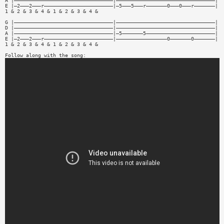
A |—————————————————————————————————|—————————————————————————————————|
E |—2———2———r———————————————————————|—5———5———r———————0———0———r———————|
1 & 2 & 3 & 4 & 1 & 2 & 3 & 4 &
G |—————————————————————————————————|—————————————————————————————————|
D |—————————————————————————————————|—————————————————————————————————|
A |—————————————————————————————————|—5———————5———————————————————————|
E |—2———2———r———————————————————————|—————————————————0———————0———————|
1 & 2 & 3 & 4 & 1 & 2 & 3 & 4 &
Follow along with the song: