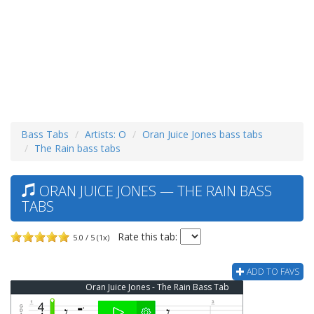
Bass Tabs
Artists: O
Oran Juice Jones bass tabs
The Rain bass tabs
ORAN JUICE JONES — THE RAIN BASS
TABS
Rate this tab:
5.0 / 5 (1x)
ADD TO FAVS
Oran Juice Jones - The Rain Bass Tab