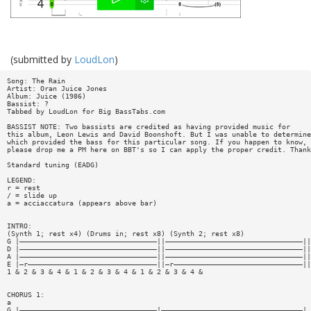
(submitted by
LoudLon
)
Song: The Rain
Artist: Oran Juice Jones
Album: Juice (1986)
Bassist: ?
Tabbed by LoudLon for Big BassTabs.com
BASSIST NOTE: Two bassists are credited as having provided music for
this album, Leon Lewis and David Boonshoft. But I was unable to determine
which provided the bass for this particular song. If you happen to know,
please drop me a PM here on BBT's so I can apply the proper credit. Thank
Standard tuning (EADG)
LEGEND:
r = rest
/ = slide up
a = acciaccatura (appears above bar)
INTRO:
(Synth 1; rest x4) (Drums in; rest x8) (Synth 2; rest x8)
G |—————————————————————————————————||—————————————————————————————————||
D |—————————————————————————————————||—————————————————————————————————||
A |—————————————————————————————————||—————————————————————————————————||
E |—r———————————————————————————————||—r———————————————————————————————||
1 & 2 & 3 & 4 & 1 & 2 & 3 & 4 & 1 & 2 & 3 & 4 &
CHORUS 1:
a
G |—————————————————————————————————|——————————————————————————————————|