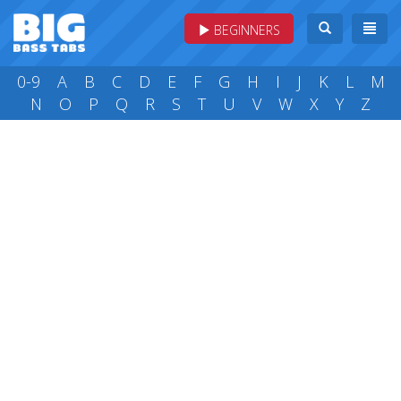
BEGINNERS
0-9
A
B
C
D
E
F
G
H
I
J
K
L
M
N
O
P
Q
R
S
T
U
V
W
X
Y
Z