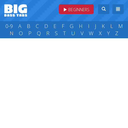
BEGINNERS
0-9
A
B
C
D
E
F
G
H
I
J
K
L
M
N
O
P
Q
R
S
T
U
V
W
X
Y
Z