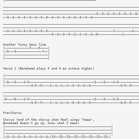
|—————————————————————————————————————————————————
—————————————————————————————————————————————————————————————————————————
—————————————————————————————————————————————————————————————————————————
——————————————————————————————————————————————————5——5——5——5——5——5——5——5—
——3——3——3——3——3——3——3——3——3——3——3——3——3——3——3——3—————————————————————————
—————————————————————————————————————————————————————————————————————————
—————————————————————————————————————————————————————————————————————————
——3——3——3——3——3——3——3——3———————————————————————————————————1—————————3———
——————————————————————————3——3——3——3——2——2——2——2——0—————————————1————————
Another funny bass line
|—————————————7————5————|
|—5———3——————————————7——|
|———————————————————————|
|———————————————————————|
Verse 2 (Bonehead plays F and G an octave higher)
|————————————————————————————————————————————————————————————————————————
|————————————————————————————————————————————————————————————————————————
|—5———5————2—5———————————————————————————————————5————5————2—5———————————
|——————————————3—5——5————1——1——1——1——3——3——3——3————————————————3—5——5————
—————————————————————————————————————————————————————————————————————————
—————————————————————————————————————————————————————————————————————————
—5————5————2—5———————————————————————————————————5————5————2—5———————————
———————————————3—5——5————1——1——1——1——3——3——3——3————————————————3—5——5————
Pre—Chorus
Chorus (end of the chorus when Noel sings "Aaaa",
Bonehead doesn't go up, know what I mean)
|—————————————————————————————————————————————————————————|
|—————————————————————————————————————————————————————————|
|—————————————————————————————————————————————————————————|
|—3——3——3——3——3——3——3——3—/15——15——15——15——15——15——15——15—|