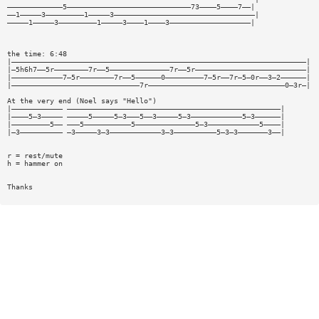
—————————————5—————————————————————————————73————5————7——|
——1—————3—————————1—————3—————————————————————————————————|
—————1—————3—————————1—————3————1————3———————————————————|
the time: 6:48
|—————————————————————————————————————————————————————————————————————|
|—5h6h7——5r————————7r——5——————————————7r——5r——————————————————————————|
|————————————7—5r————————7r——5——————0—————————7—5r——7r—5—0r——3—2——————|
|——————————————————————————————7r————————————————————————————————0—3r—|
At the very end (Noel says "Hello")
|———————————— ——————————————————————————————————————————————————|
|————5—3————— —————5—————5—3———5——3—————5—3————————————5—3——————|
|—————————5—— ———5———————————5——————————————5—3————————————5————|
|—3—————————— —3—————3—3————————————3—3——————————5—3—3———————3——|
r = rest/mute
h = hammer on
Thanks