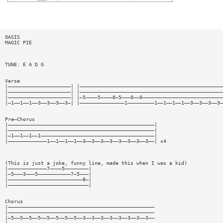
OASIS
MAGIC PIE
TUNE: E A D G
Verse
|—————————————————————| |————————————————————————————————————————————————
|—————————————————————| |————————————————————————————————————————————————
|—————————————————————| |—5————5————0—5———0——0———————————————————————————
|—1——1——1——3——3——3——3—| |———————————————1—————————1——1——1——1——3——3——3——3—
Pre—Chorus
|—————————————————————————————————————————————————|
|—————————————————————————————————————————————————|
|—1——1——1——1——————————————————————————————————————|
|—————————————1——1——1——1——3——3——3——3——3——3——3——3——| x4
(This is just a joke, funny line, made this when I was a kid)
|—————————————7————5————————|
|—5———3———5———————————7—5———|
|—————————————————————————8—|
|———————————————————————————|
Chorus
|—————————————————————————————————————————————————
|—————————————————————————————————————————————————
|—5——5——5——5——5——5——5——5——3——3——3——3——3——3——3——3——