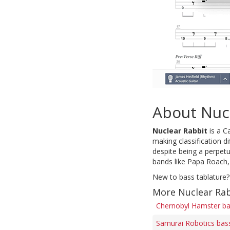
About Nuc
Nuclear Rabbit
is a C
making classification d
despite being a perpet
bands like Papa Roach,
New to bass tablature?
More Nuclear Rab
Chernobyl Hamster ba
Samurai Robotics bas