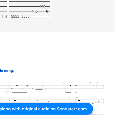
————|————————————————————|
————|———————————————665——|
————|———————————4—5————6—|
—4—4|—5555—5555——————————|
his song: