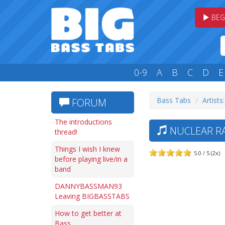
BEG
0-9
A
B
C
D
E
Bass Tabs
Artists
FORUM
The introductions
NUCLEAR RA
thread!
Things I wish I knew
5.0 / 5 (2x)
before playing live/in a
band
DANNYBASSMAN93
Leaving BIGBASSTABS
How to get better at
Bass