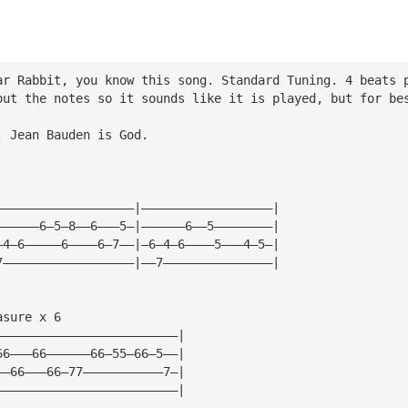
ar Rabbit, you know this song. Standard Tuning. 4 beats 
out the notes so it sounds like it is played, but for be
. Jean Bauden is God.
———————————————————|——————————————————|
——————6—5—8——6———5—|——————6——5————————|
—4—6—————6————6—7——|—6—4—6————5———4—5—|
7——————————————————|——7———————————————|
asure x 6
—————————————————————————|
66———66——————66—55—66—5——|
——66———66—77———————————7—|
—————————————————————————|