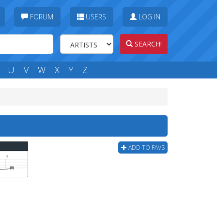
FORUM
USERS
LOG IN
SEARCH!
U
V
W
X
Y
Z
ADD TO FAVS