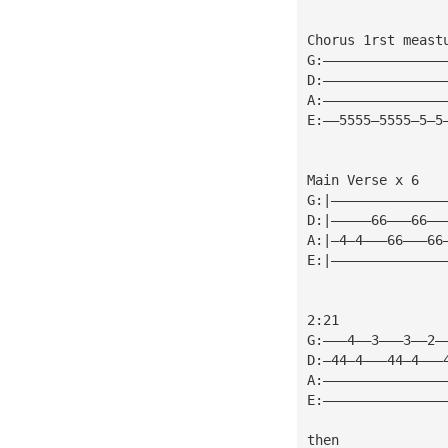
Chorus 1rst meast
G:———————————————
D:———————————————
A:———————————————
E:——5555—5555—5—5
Main Verse x 6
G:|——————————————
D:|—————66———66——
A:|—4—4———66———66
E:|——————————————
2:21
G:———4——3———3——2—
D:—44—4———44—4———
A:———————————————
E:———————————————
then