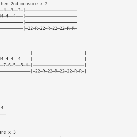
then 2nd measure x 2
——4——3——2—|—————————————————————|
44—4——4———|—————————————————————|
——————————|—————————————————————|
——————————|—22—R—22—R—22—22—R—R—|
—————————————|—————————————————————|
44—4—4——4————|—————————————————————|
——7—6—5——5—4—|—————————————————————|
—————————————|—22—R—22—R—22—22—R—R—|
———|
———|
—4—|
———|
ure x 3