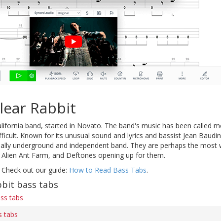
lear Rabbit
alifornia band, started in Novato. The band's music has been called met
ifficult. Known for its unusual sound and lyrics and bassist Jean Baudi
ually underground and independent band. They are perhaps the most w
 Alien Ant Farm, and Deftones opening up for them.
 Check out our guide:
How to Read Bass Tabs
.
bit bass tabs
ss tabs
s tabs