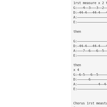
1rst measure x 2 
G:———4——3———3——2—
D:—44—4———44—4———
A:———————————————
E:———————————————
then
G:———————————————
D:—44—4———44—4———
A:———7——6———6——5—
E:———————————————
then
x 4
G:—6—5———6——5————
D:——————6————————
A:———————————4——4
E:———————————————
Chorus 1rst meast