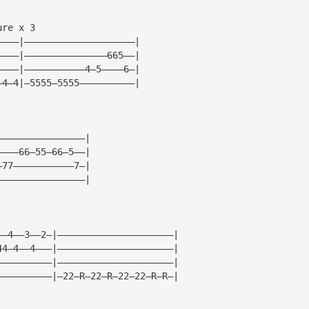
ure x 3
————|————————————————————|
————|———————————————665——|
————|———————————4—5————6—|
—4—4|—5555—5555——————————|
————————————————|
————66—55—66—5——|
—77———————————7—|
————————————————|
——4——3——2—|—————————————————————|
44—4——4———|—————————————————————|
——————————|—————————————————————|
——————————|—22—R—22—R—22—22—R—R—|