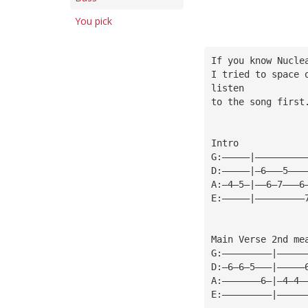
You pick
If you know Nucle
I tried to space 
listen
to the song first
Intro
G:—————|—————————
D:—————|—6———5———
A:—4—5—|——6—7———6
E:—————|—————————
Main Verse 2nd me
G:—————————|—————
D:—6—6—5———|—————
A:———————6—|—4—4—
E:—————————|—————