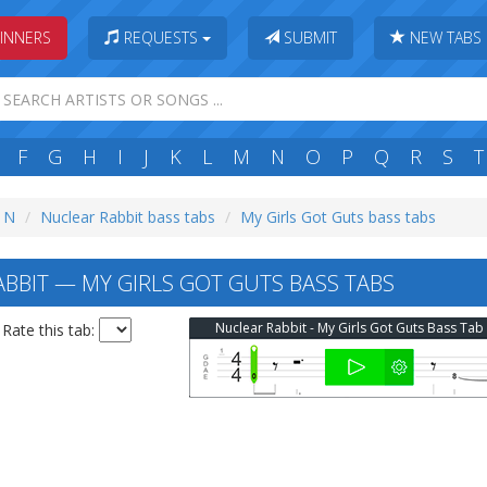
INNERS
REQUESTS
SUBMIT
NEW TABS
F
G
H
I
J
K
L
M
N
O
P
Q
R
S
T
: N
Nuclear Rabbit bass tabs
My Girls Got Guts bass tabs
BBIT — MY GIRLS GOT GUTS BASS TABS
Nuclear Rabbit - My Girls Got Guts Bass Tab
Rate this tab: