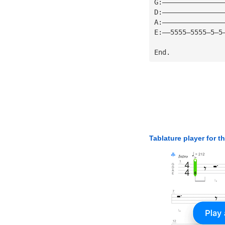
G:———————————————
D:———————————————
A:———————————————
E:——5555—5555—5—5
End.
Tablature player for t