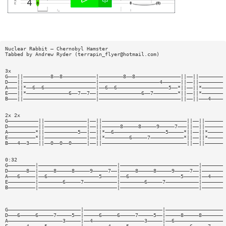
Nuclear Rabbit — Chernobyl Hamster
Tabbed by Andrew Ryder (
terrapin_flyer@hotmail.com
)
3x
G———||—————————8——8———————————|————————8——8———————————————||——||————————
D———||————————————————————————|————————————————————4——————||——||————————
A———||*——6——6—————————————————|——6——6—————————————————5——*||——||*———————
E———||*——————————————6——7——7——|——————————————6——7————————*||——||*———————
B———||————————————————————————|———————————————————————————||——||———4————
2x 2x
G——————————||——————————————|——||————————————————————————————||——||——————
D——————————||——————————————|——||——————8—————8—————9—————7———||——||——————
A—————————*||———————————5——|——||*——6—————————————————5—————*||——||*—————
E—————————*||——————————————|——||*————————6—————7———————————*||——||*—————
B———4——3———||——0——0——0—————|——||————————————————————————————||——||——————
0:32
G—————————|——————————————————————————|——————————————————————————|———————
D——————8——|—————8—————8—————9—————7——|—————8—————8—————9—————7——|———————
A———6—————|——6—————————————————5—————|——6—————————————————5—————|——4————
E—————————|————————6—————7———————————|————————6—————7———————————|———————
B—————————|——————————————————————————|——————————————————————————|———————
G————————————————————————|——————————————————————————|———————————————————
D———6—————6—————7—————5——|—————6—————6—————7—————5——|—————8—————8———————
A——————————————————3—————|——4—————————————————3—————|——6————————————————