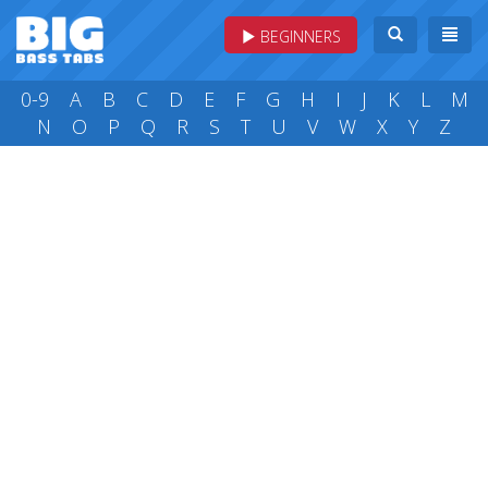
BEGINNERS
0-9
A
B
C
D
E
F
G
H
I
J
K
L
M
N
O
P
Q
R
S
T
U
V
W
X
Y
Z