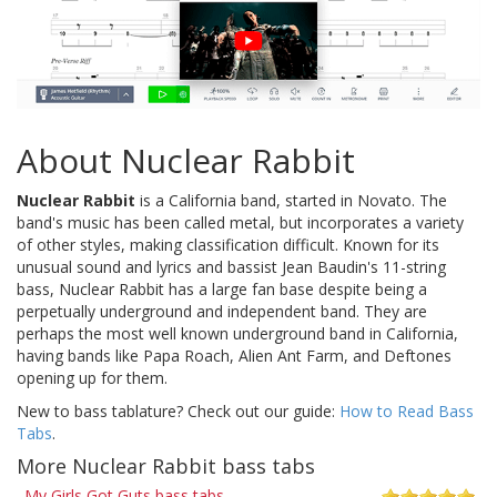
About Nuclear Rabbit
Nuclear Rabbit
is a California band, started in Novato. The
band's music has been called metal, but incorporates a variety
of other styles, making classification difficult. Known for its
unusual sound and lyrics and bassist Jean Baudin's 11-string
bass, Nuclear Rabbit has a large fan base despite being a
perpetually underground and independent band. They are
perhaps the most well known underground band in California,
having bands like Papa Roach, Alien Ant Farm, and Deftones
opening up for them.
New to bass tablature? Check out our guide:
How to Read Bass
Tabs
.
More Nuclear Rabbit bass tabs
My Girls Got Guts bass tabs