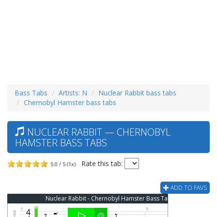
Bass Tabs
Artists: N
Nuclear Rabbit bass tabs
Chernobyl Hamster bass tabs
NUCLEAR RABBIT — CHERNOBYL
HAMSTER BASS TABS
Rate this tab:
5.0 / 5 (1x)
ADD TO FAVS
Nuclear Rabbit - Chernobyl Hamster Bass Tab