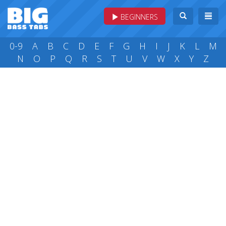
BEGINNERS
0-9
A
B
C
D
E
F
G
H
I
J
K
L
M
N
O
P
Q
R
S
T
U
V
W
X
Y
Z