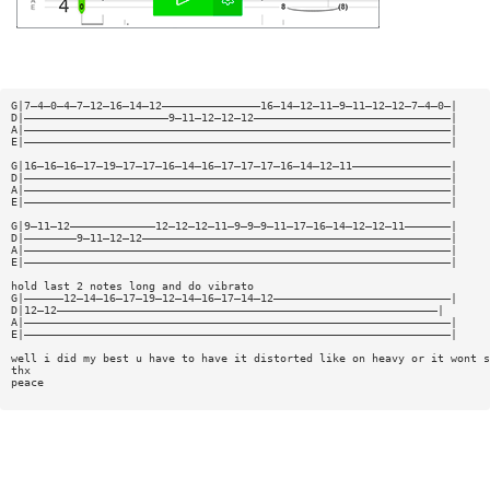
G|7—4—0—4—7—12—16—14—12———————————————16—14—12—11—9—11—12—12—7—4—0—|
D|——————————————————————9—11—12—12—12——————————————————————————————|
A|—————————————————————————————————————————————————————————————————|
E|—————————————————————————————————————————————————————————————————|
G|16—16—16—17—19—17—17—16—14—16—17—17—17—16—14—12—11———————————————|
D|—————————————————————————————————————————————————————————————————|
A|—————————————————————————————————————————————————————————————————|
E|—————————————————————————————————————————————————————————————————|
G|9—11—12—————————————12—12—12—11—9—9—9—11—17—16—14—12—12—11———————|
D|————————9—11—12—12———————————————————————————————————————————————|
A|—————————————————————————————————————————————————————————————————|
E|—————————————————————————————————————————————————————————————————|
hold last 2 notes long and do vibrato
G|——————12—14—16—17—19—12—14—16—17—14—12———————————————————————————|
D|12—12——————————————————————————————————————————————————————————|
A|—————————————————————————————————————————————————————————————————|
E|—————————————————————————————————————————————————————————————————|
well i did my best u have to have it distorted like on heavy or it wont s
thx
peace