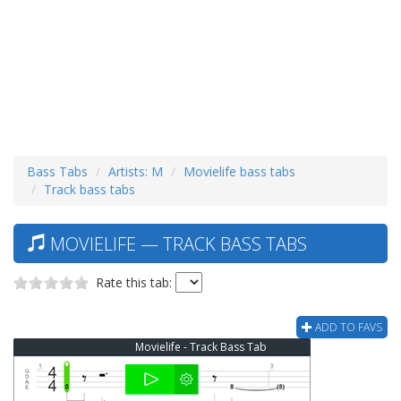
Bass Tabs
Artists: M
Movielife bass tabs
Track bass tabs
MOVIELIFE — TRACK BASS TABS
Rate this tab:
ADD TO FAVS
Movielife - Track Bass Tab