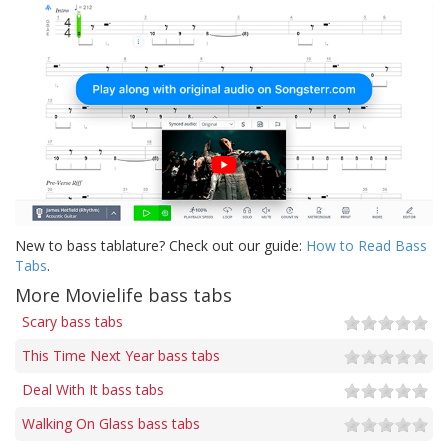
New to bass tablature? Check out our guide:
How to Read Bass
Tabs
.
More Movielife bass tabs
Scary bass tabs
This Time Next Year bass tabs
Deal With It bass tabs
Walking On Glass bass tabs