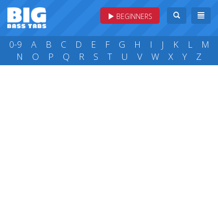
BEGINNERS
0-9
A
B
C
D
E
F
G
H
I
J
K
L
M
N
O
P
Q
R
S
T
U
V
W
X
Y
Z