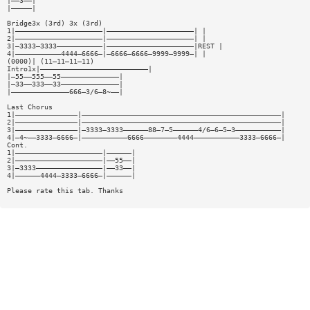
|——3——|
|—————|
Bridge3x (3rd) 3x (3rd)
1|—————————————————————|—————————————————————| |
2|—————————————————————|—————————————————————| |
3|—3333—3333———————————|—————————————————————|REST |
4|———————————4444—6666—|—6666—6666—9999—9999—| |
(0000)| (11—11—11—11)
Intro1x|——————————————————————————|
|—55——555——55——————————————|
|—33——333——33——————————————|
|——————————————666—3/6—8~——|
Last Chorus
1|———————————————|————————————————————————————————————————————————|
2|———————————————|————————————————————————————————————————————————|
3|———————————————|—3333—3333——————88—7—5——————4/6—6—5—3———————————|
4|—4~——3333—6666—|———————————6666————————4444———————————3333—6666—|
Cont.
1|—————————————————————|——————|
2|—————————————————————|——55——|
3|—3333————————————————|——33——|
4|——————4444—3333—6666—|——————|
Please rate this tab. Thanks