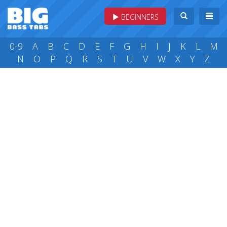
BEGINNERS
0-9
A
B
C
D
E
F
G
H
I
J
K
L
M
N
O
P
Q
R
S
T
U
V
W
X
Y
Z