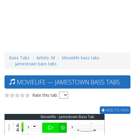
Bass Tabs
Artists: M
Movielife bass tabs
Jamestown bass tabs
MOVIELIFE — JAMESTOWN BASS TABS
Rate this tab:
ADD TO FAVS
Movielife - Jamestown Bass Tab