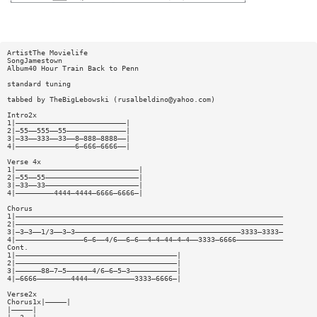
ArtistThe Movielife
SongJamestown
Album40 Hour Train Back to Penn
standard tuning
tabbed by TheBigLebowski (
rusalbeldino@yahoo.com
)
Intro2x
1|——————————————————————————|
2|—55——555——55——————————————|
3|—33——333——33——8—888—8888——|
4|——————————————6—666—6666——|
Verse 4x
1|—————————————————————————————|
2|—55——55——————————————————————|
3|—33——33——————————————————————|
4|—————————4444—4444—6666—6666—|
Chorus
1|———————————————————————————————————————————————————————————————
2|———————————————————————————————————————————————————————————————
3|—3—3——1/3——3—3———————————————————————————————————————3333—3333—
4|————————————————6—6——4/6——6—6——4—4—44—4—4——3333—6666———————————
Cont.
1|——————————————————————————————————————|
2|——————————————————————————————————————|
3|——————88—7—5——————4/6—6—5—3———————————|
4|—6666————————4444———————————3333—6666—|
Verse2x
Chorus1x|—————|
|—————|