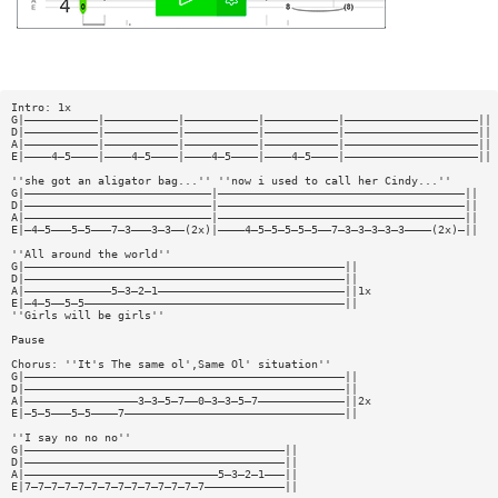
Intro: 1x
G|———————————|———————————|———————————|———————————|————————————————————||
D|———————————|———————————|———————————|———————————|————————————————————||
A|———————————|———————————|———————————|———————————|————————————————————||
E|————4—5————|————4—5————|————4—5————|————4—5————|————————————————————||
''she got an aligator bag...'' ''now i used to call her Cindy...''
G|————————————————————————————|—————————————————————————————————————||
D|————————————————————————————|—————————————————————————————————————||
A|————————————————————————————|—————————————————————————————————————||
E|—4—5———5—5———7—3———3—3——(2x)|————4—5—5—5—5—5——7—3—3—3—3—3————(2x)—||
''All around the world''
G|————————————————————————————————————————————————||
D|————————————————————————————————————————————————||
A|—————————————5—3—2—1————————————————————————————||1x
E|—4—5——5—5———————————————————————————————————————||
''Girls will be girls''
Pause
Chorus: ''It's The same ol',Same Ol' situation''
G|————————————————————————————————————————————————||
D|————————————————————————————————————————————————||
A|—————————————————3—3—5—7——0—3—3—5—7—————————————||2x
E|—5—5———5—5————7—————————————————————————————————||
''I say no no no''
G|———————————————————————————————————————||
D|———————————————————————————————————————||
A|—————————————————————————————5—3—2—1———||
E|7—7—7—7—7—7—7—7—7—7—7—7—7—7————————————||