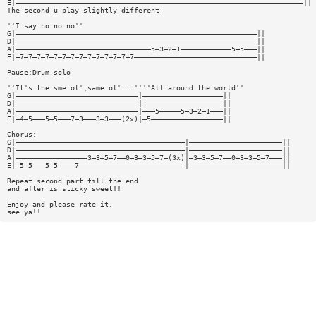
E|————————————————————————————————————————————————————————————————————||
The second u play slightly different
''I say no no no''
G|—————————————————————————————————————————————————————————||
D|—————————————————————————————————————————————————————————||
A|————————————————————————————————5—3—2—1————————————5—5———||
E|—7—7—7—7—7—7—7—7—7—7—7—7—7—7—————————————————————————————||
Pause:Drum solo
''It's the sme ol',same ol'...''''All around the world''
G|—————————————————————————————|———————————————————||
D|—————————————————————————————|———————————————————||
A|—————————————————————————————|———5—————5—3—2—1———||
E|—4—5———5—5———7—3———3—3———(2x)|—5—————————————————||
Chorus:
G|————————————————————————————————————————|——————————————————————||
D|————————————————————————————————————————|——————————————————————||
A|—————————————————3—3—5—7——0—3—3—5—7—(3x)|—3—3—5—7——0—3—3—5—7———||
E|—5—5———5—5————7—————————————————————————|——————————————————————||
Repeat second part till the end
and after is sticky sweet!!
Enjoy and please rate it.
see ya!!