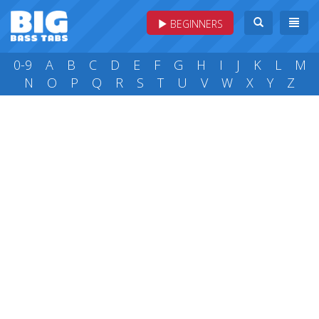
BEGINNERS
0-9
A
B
C
D
E
F
G
H
I
J
K
L
M
N
O
P
Q
R
S
T
U
V
W
X
Y
Z