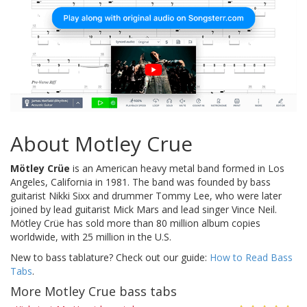
About Motley Crue
Mötley Crüe
is an American heavy metal band formed in Los
Angeles, California in 1981. The band was founded by bass
guitarist Nikki Sixx and drummer Tommy Lee, who were later
joined by lead guitarist Mick Mars and lead singer Vince Neil.
Mötley Crüe has sold more than 80 million album copies
worldwide, with 25 million in the U.S.
New to bass tablature? Check out our guide:
How to Read Bass
Tabs
.
More Motley Crue bass tabs