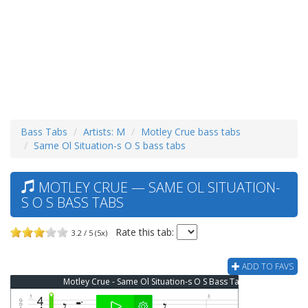
Bass Tabs
Artists: M
Motley Crue bass tabs
Same Ol Situation-s O S bass tabs
MOTLEY CRUE — SAME OL SITUATION-
S O S BASS TABS
Rate this tab:
3.2 / 5 (5x)
ADD TO FAVS
Motley Crue - Same Ol Situation-s O S Bass Tab