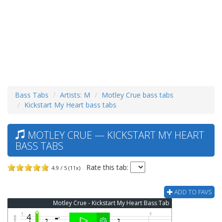
Bass Tabs
Artists: M
Motley Crue bass tabs
Kickstart My Heart bass tabs
MOTLEY CRUE — KICKSTART MY HEART
BASS TABS
Rate this tab:
4.9 / 5 (11x)
ADD TO FAVS
Motley Crue - Kickstart My Heart Bass Tab