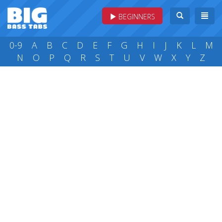
BEGINNERS
0-9
A
B
C
D
E
F
G
H
I
J
K
L
M
N
O
P
Q
R
S
T
U
V
W
X
Y
Z