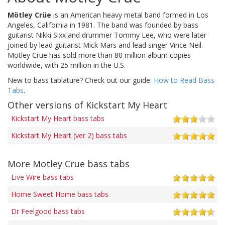
Mötley Crüe
is an American heavy metal band formed in Los
Angeles, California in 1981. The band was founded by bass
guitarist Nikki Sixx and drummer Tommy Lee, who were later
joined by lead guitarist Mick Mars and lead singer Vince Neil.
Mötley Crüe has sold more than 80 million album copies
worldwide, with 25 million in the U.S.
New to bass tablature? Check out our guide:
How to Read Bass
Tabs
.
Other versions of Kickstart My Heart
Kickstart My Heart bass tabs
Kickstart My Heart (ver 2) bass tabs
More Motley Crue bass tabs
Live Wire bass tabs
Home Sweet Home bass tabs
Dr Feelgood bass tabs