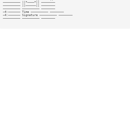
—————————— ||*————*|| ————————
—————————— ||——————|| ————————
—————————— —————————— ————————
—4:——————— Time —————————— ————————
—4:——————— Signature —————————— ————————
—————————— —————————— ————————