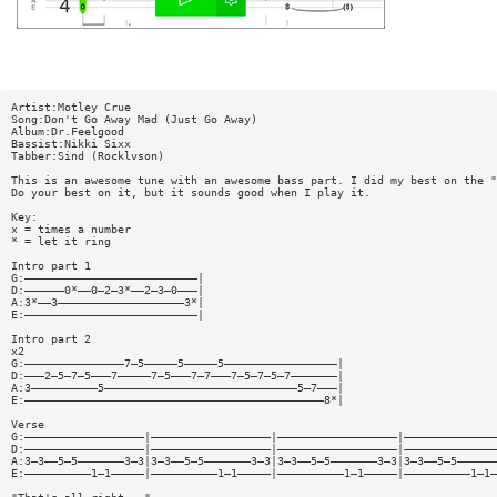
Artist:Motley Crue
Song:Don't Go Away Mad (Just Go Away)
Album:Dr.Feelgood
Bassist:Nikki Sixx
Tabber:Sind (Rocklvson)
This is an awesome tune with an awesome bass part. I did my best on the "
Do your best on it, but it sounds good when I play it.
Key:
x = times a number
* = let it ring
Intro part 1
G:——————————————————————————|
D:——————0*——0—2—3*——2—3—0———|
A:3*——3———————————————————3*|
E:——————————————————————————|
Intro part 2
x2
G:———————————————7—5—————5—————5—————————————————|
D:———2—5—7—5———7—————7—5———7—7———7—5—7—5—7———————|
A:3——————————5—————————————————————————————5—7———|
E:—————————————————————————————————————————————8*|
Verse
G:——————————————————|——————————————————|——————————————————|——————————————
D:——————————————————|——————————————————|——————————————————|——————————————
A:3—3——5—5———————3—3|3—3——5—5———————3—3|3—3——5—5———————3—3|3—3——5—5——————
E:——————————1—1—————|——————————1—1—————|——————————1—1—————|——————————1—1—