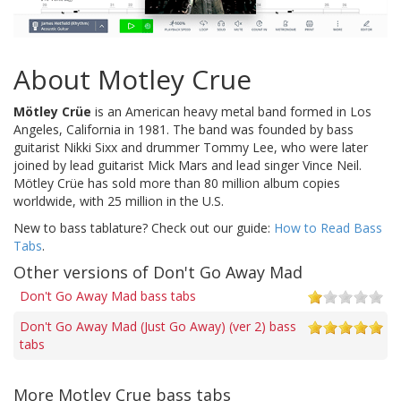
About Motley Crue
Mötley Crüe
is an American heavy metal band formed in Los
Angeles, California in 1981. The band was founded by bass
guitarist Nikki Sixx and drummer Tommy Lee, who were later
joined by lead guitarist Mick Mars and lead singer Vince Neil.
Mötley Crüe has sold more than 80 million album copies
worldwide, with 25 million in the U.S.
New to bass tablature? Check out our guide:
How to Read Bass
Tabs
.
Other versions of Don't Go Away Mad
Don't Go Away Mad bass tabs
Don't Go Away Mad (Just Go Away) (ver 2) bass
tabs
More Motley Crue bass tabs