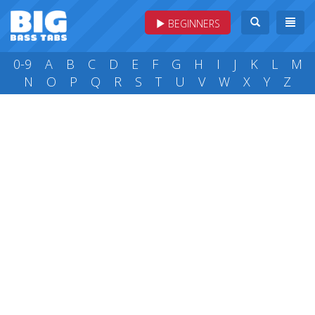
BEGINNERS
0-9
A
B
C
D
E
F
G
H
I
J
K
L
M
N
O
P
Q
R
S
T
U
V
W
X
Y
Z