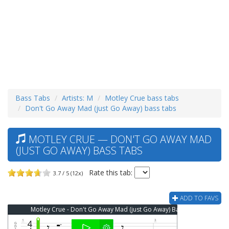
Bass Tabs
Artists: M
Motley Crue bass tabs
Don't Go Away Mad (just Go Away) bass tabs
MOTLEY CRUE — DON'T GO AWAY MAD
(JUST GO AWAY) BASS TABS
Rate this tab:
3.7 / 5 (12x)
ADD TO FAVS
Motley Crue - Don't Go Away Mad (just Go Away) Bass Tab