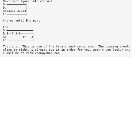
Next part (goes into chorus)
G:———————————|
D:———————————|
A:33333—33333|
E:———————————|
Chorus until End part
End
G:———————————————|
D:3——5—3—0———————|
A:—————————3*———3|
E:———————————————|
That's it. This is one of the Crue's best songs ever. The timeing should 
close to right. I already put it in order for you, aren't you lucky? Any 
e—mail me at
rocklvson@yahoo.com