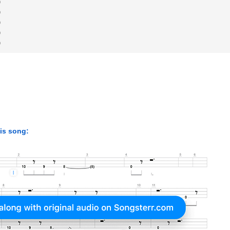
)
)
)
)
)
his song: