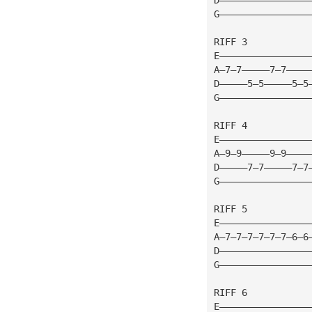
G————————————————
RIFF 3
E————————————————
A—7—7—————7—7————
D—————5—5—————5—5
G————————————————
RIFF 4
E————————————————
A—9—9—————9—9————
D—————7—7—————7—7
G————————————————
RIFF 5
E————————————————
A—7—7—7—7—7—7—6—6
D————————————————
G————————————————
RIFF 6
E————————————————