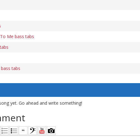
s
 To Me bass tabs
tabs
bass tabs
song yet. Go ahead and write something!
mment