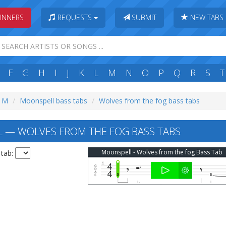
INNERS
REQUESTS
SUBMIT
NEW TABS
F
G
H
I
J
K
L
M
N
O
P
Q
R
S
T
: M
Moonspell bass tabs
Wolves from the fog bass tabs
 — WOLVES FROM THE FOG BASS TABS
Moonspell - Wolves from the fog Bass Tab
 tab: