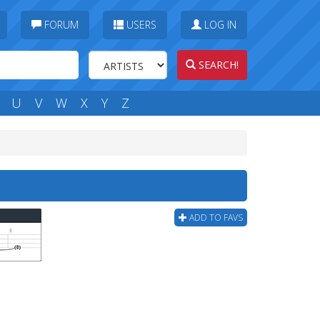
FORUM
USERS
LOG IN
SEARCH!
U
V
W
X
Y
Z
ADD TO FAVS