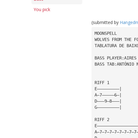
You pick
(submitted by
Hanged
MOONSPELL
WOLVES FROM THE F
TABLATURA DE BAIX
BASS PLAYER:AIRES
BASS TAB:ANTÓNIO 
RIFF 1
E—————————|
A—7—————6—|
D———9—8———|
G—————————|
RIFF 2
E————————————————
A—7—7—7—7—7—7—7—7
D————————————————