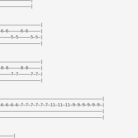
—————————————|
—————————————————|
—6—6—————6—6—————|
—————5—5—————5—5—|
—————————————————|
—————————————————|
—8—8—————8—8—————|
—————7—7—————7—7—|
—————————————————|
——————————————————————————————————————————|
—6—6—6—6—7—7—7—7—7—7—11—11—11—9—9—9—9—9—9—|
——————————————————————————————————————————|
——————————————————————————————————————————|
——————|