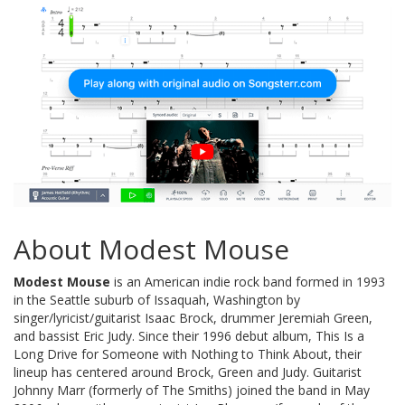
About Modest Mouse
Modest Mouse
is an American indie rock band formed in 1993
in the Seattle suburb of Issaquah, Washington by
singer/lyricist/guitarist Isaac Brock, drummer Jeremiah Green,
and bassist Eric Judy. Since their 1996 debut album, This Is a
Long Drive for Someone with Nothing to Think About, their
lineup has centered around Brock, Green and Judy. Guitarist
Johnny Marr (formerly of The Smiths) joined the band in May