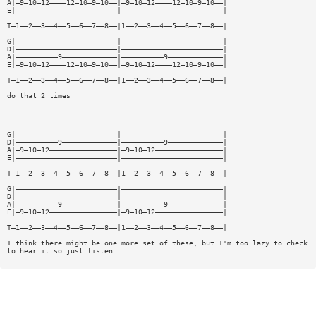
A|—9—10—12————12—10—9—10——|—9—10—12————12—10—9—10——|
E|————————————————————————|————————————————————————|
T—1——2——3——4——5——6——7——8——|1——2——3——4——5——6——7——8——|
G|————————————————————————|————————————————————————|
D|————————————————————————|————————————————————————|
A|——————————9—————————————|——————————9—————————————|
E|—9—10—12————12—10—9—10——|—9—10—12————12—10—9—10——|
T—1——2——3——4——5——6——7——8——|1——2——3——4——5——6——7——8——|
do that 2 times
G|————————————————————————|————————————————————————|
D|——————————9—————————————|——————————9—————————————|
A|—9—10—12————————————————|—9—10—12————————————————|
E|————————————————————————|————————————————————————|
T—1——2——3——4——5——6——7——8——|1——2——3——4——5——6——7——8——|
G|————————————————————————|————————————————————————|
D|————————————————————————|————————————————————————|
A|——————————9—————————————|——————————9—————————————|
E|—9—10—12————————————————|—9—10—12————————————————|
T—1——2——3——4——5——6——7——8——|1——2——3——4——5——6——7——8——|
I think there might be one more set of these, but I'm too lazy to check. 
to hear it so just listen.