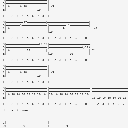
G|————————————————————————|
D|————————————————————————|
A|10—————10—10————————————| X3
E|——————————————————10————|
T—1——2——3——4——5——6——7——8——|
G|——————————12———————————|————————————————————————|
D|————————9———————————————|——————————12———————————|
A|10——————————————————————|————————9———————————————| X4
E|————————————————————————|10——————————————————————|
T—1——2——3——4——5——6——7——8——|1——2——3——4——5——6——7——8——|
G|———————————————————(/12)|————————————————————————|
D|————————————————————————|———————————————————(/12)|
A|10——————————10—————————|————————————————————————| X4
E|————————————————————————|10——————————10—————————|
T—1——2——3——4——5——6——7——8——|1——2——3——4——5——6——7——8——|
G|————————————————————————|
D|————————————————————————|
A|10—————10—10————————————| X3
E|——————————————————10————|
T—1——2——3——4——5——6——7——8——|
G|————————————————————————|————————————————————————|—————————————————————
D|————————————————————————|————————————————————————|—————————————————————
A|10—10—10—10—10—10—10—10—|10—10—10—10—10—10—10—10—|—————————————————————
E|————————————————————————|————————————————————————|10—10—10—10—10—10—10—
T—1——2——3——4——5——6——7——8——|1——2——3——4——5——6——7——8——|1——2——3——4——5——6——7——
do that 2 times.
G|————————————————————————|————————————————————————|
D|——————————9—————————————|——————————9—————————————|