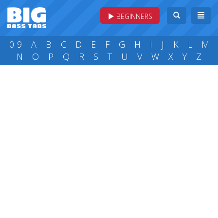
BEGINNERS
0-9
A
B
C
D
E
F
G
H
I
J
K
L
M
N
O
P
Q
R
S
T
U
V
W
X
Y
Z