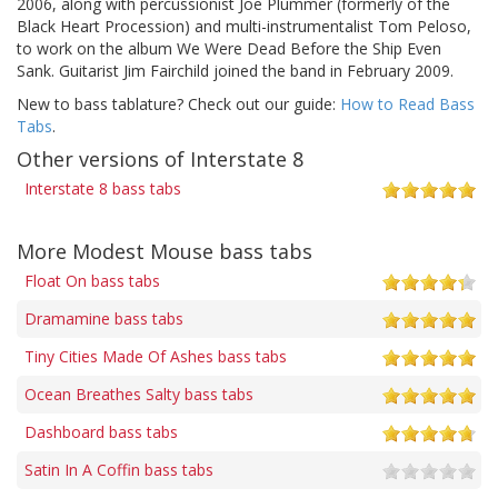
2006, along with percussionist Joe Plummer (formerly of the
Black Heart Procession) and multi-instrumentalist Tom Peloso,
to work on the album We Were Dead Before the Ship Even
Sank. Guitarist Jim Fairchild joined the band in February 2009.
New to bass tablature? Check out our guide:
How to Read Bass
Tabs
.
Other versions of Interstate 8
Interstate 8 bass tabs
More Modest Mouse bass tabs
Float On bass tabs
Dramamine bass tabs
Tiny Cities Made Of Ashes bass tabs
Ocean Breathes Salty bass tabs
Dashboard bass tabs
Satin In A Coffin bass tabs