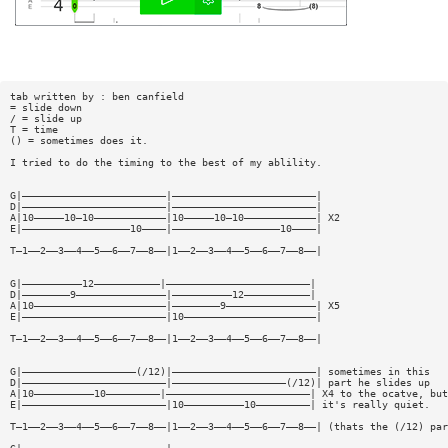
tab written by : ben canfield
= slide down
/ = slide up
T = time
() = sometimes does it.
I tried to do the timing to the best of my ablility.
G|————————————————————————|————————————————————————|
D|————————————————————————|————————————————————————|
A|10—————10—10————————————|10—————10—10————————————| X2
E|——————————————————10————|——————————————————10————|
T—1——2——3——4——5——6——7——8——|1——2——3——4——5——6——7——8——|
G|——————————12———————————|————————————————————————|
D|————————9———————————————|——————————12———————————|
A|10——————————————————————|————————9———————————————| X5
E|————————————————————————|10——————————————————————|
T—1——2——3——4——5——6——7——8——|1——2——3——4——5——6——7——8——|
G|———————————————————(/12)|————————————————————————| sometimes in this
D|————————————————————————|———————————————————(/12)| part he slides up
A|10——————————10—————————|————————————————————————| X4 to the ocatve, but
E|————————————————————————|10——————————10—————————| it's really quiet.
T—1——2——3——4——5——6——7——8——|1——2——3——4——5——6——7——8——| (thats the (/12) par