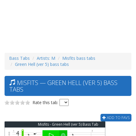
Bass Tabs
Artists: M
Misfits bass tabs
Green Hell (ver 5) bass tabs
MISFITS — GREEN HELL (VER 5) BASS
TABS
Rate this tab:
ADD TO FAVS
Misfits - Green Hell (ver 5) Bass Tab