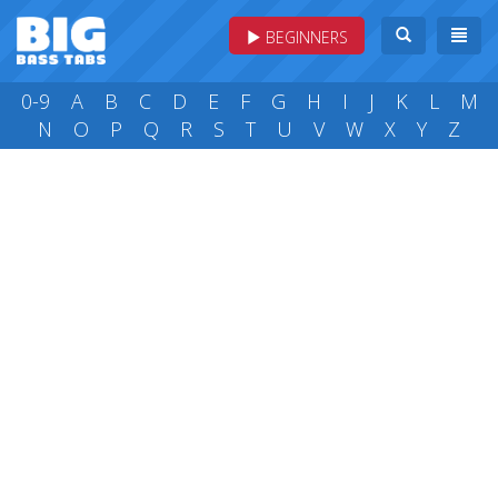
BEGINNERS
0-9
A
B
C
D
E
F
G
H
I
J
K
L
M
N
O
P
Q
R
S
T
U
V
W
X
Y
Z