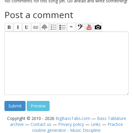
No comments for this song yet. Go ahead and write something!
Post a comment
Copyright © 2010 - 2026
BigBassTabs.com
—
Bass Tablature
archive
—
Contact us
—
Privacy policy
—
Links
—
Practice
routine generator - Music Discipline