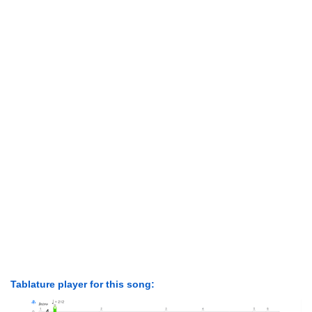
Tablature player for this song: