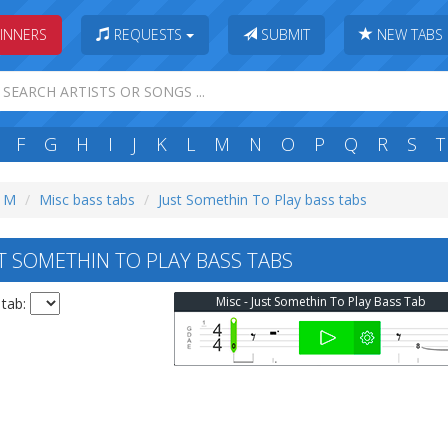
INNERS
REQUESTS
SUBMIT
NEW TABS
F
G
H
I
J
K
L
M
N
O
P
Q
R
S
T
: M
Misc bass tabs
Just Somethin To Play bass tabs
T SOMETHIN TO PLAY BASS TABS
Misc - Just Somethin To Play Bass Tab
 tab: