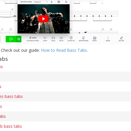
 Check out our guide:
How to Read Bass Tabs
.
abs
bs
s
es bass tabs
bs
abs
b bass tabs