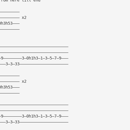
—————————
————————— x2
0h3h53———
—————————
——————————————————————————————
——————————————————————————————
—9————————3—0h1h3—1—3—5—7—9———
———3—3—33—————————————————————
—————————
————————— x2
0h3h53———
—————————
——————————————————————————————
——————————————————————————————
—9————————3—0h1h3—1—3—5—7—9———
———3—3—33—————————————————————