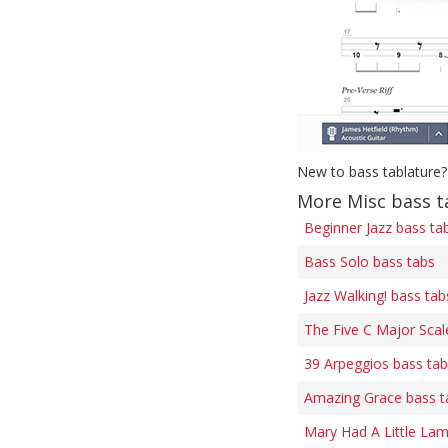
New to bass tablature?
More Misc bass t
Beginner Jazz bass ta
Bass Solo bass tabs
Jazz Walking! bass tab
The Five C Major Scal
39 Arpeggios bass ta
Amazing Grace bass t
Mary Had A Little Lam