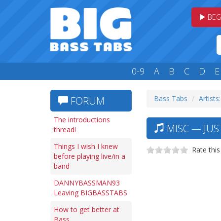
BEG
0-9
A
B
C
D
E
Bass Tabs
Artists
FORUM
The introductions
MISC — JUS
thread!
Things I wish I knew
Rate this
before playing live/in a
band
DANNYBASSMAN93
Leaving BIGBASSTABS
How to get better at
Bass