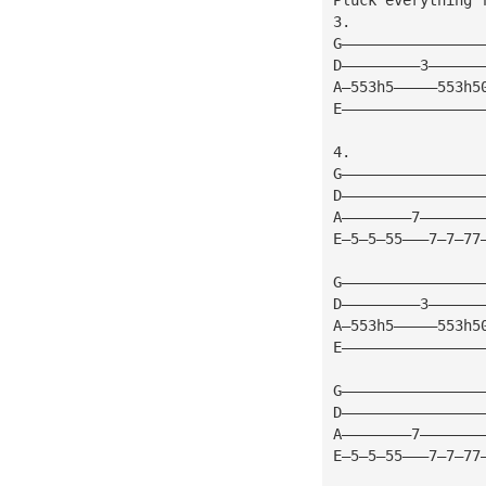
3.
G————————————————
D—————————3——————
A—553h5—————553h5
E————————————————
4.
G————————————————
D————————————————
A————————7———————
E—5—5—55———7—7—77
G————————————————
D—————————3——————
A—553h5—————553h5
E————————————————
G————————————————
D————————————————
A————————7———————
E—5—5—55———7—7—77