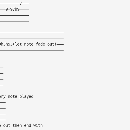
—————————7———
———9—97h9————
—————————————
—————————————
————————————————————————————
———————————————————————————— 
0h3h53(let note fade out)———
————————————————————————————
——
——
——
——
ery note played
———
———
———
———
e out then end with