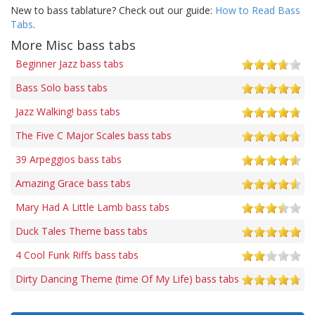
New to bass tablature? Check out our guide:
How to Read Bass
Tabs
.
More Misc bass tabs
Beginner Jazz bass tabs
Bass Solo bass tabs
Jazz Walking! bass tabs
The Five C Major Scales bass tabs
39 Arpeggios bass tabs
Amazing Grace bass tabs
Mary Had A Little Lamb bass tabs
Duck Tales Theme bass tabs
4 Cool Funk Riffs bass tabs
Dirty Dancing Theme (time Of My Life) bass tabs