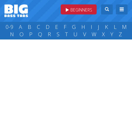
BEGINNERS
0-9
A
B
C
D
E
F
G
H
I
J
K
L
M
N
O
P
Q
R
S
T
U
V
W
X
Y
Z