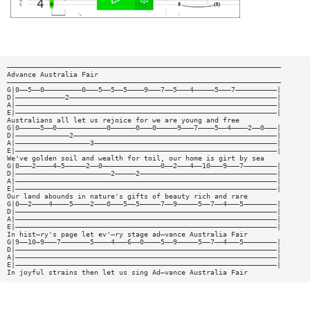
——————————————————————————————————————————————————————————————————
Advance Australia Fair
——————————————————————————————————————————————————————————————————
G|0——5——0—————————0———5——5——5————9———7——5———4—————5———7——————————|
D|————————————2——————————————————————————————————————————————————|
A|———————————————————————————————————————————————————————————————|
E|———————————————————————————————————————————————————————————————|
Australians all let us rejoice for we are young and free
G|0—————5——0————————————0——————0———0—————9———7————5——4————2——0———|
D|—————————————2—————————————————————————————————————————————————|
A|——————————————————3————————————————————————————————————————————|
E|———————————————————————————————————————————————————————————————|
We've golden soil and wealth for toil, our home is girt by sea
G|0———2————4—5—————2——0——————————————0——2———4——10———9———7————————|
D|———————————————————————2—————2—————————————————————————————————|
A|———————————————————————————————————————————————————————————————|
E|———————————————————————————————————————————————————————————————|
Our land abounds in nature's gifts of beauty rich and rare
G|0——2————4————5————2———0———5——5—————7——9—————5——7——4———5————————|
D|———————————————————————————————————————————————————————————————|
A|———————————————————————————————————————————————————————————————|
E|———————————————————————————————————————————————————————————————|
In hist—ry's page let ev'—ry stage ad—vance Australia Fair
G|9——10—9———7———————5————4———6——0————5——9—————5——7——4———5————————|
D|———————————————————————————————————————————————————————————————|
A|———————————————————————————————————————————————————————————————|
E|———————————————————————————————————————————————————————————————|
In joyful strains then let us sing Ad—vance Australia Fair