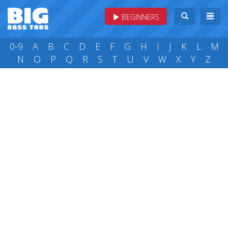
BEGINNERS
0-9
A
B
C
D
E
F
G
H
I
J
K
L
M
N
O
P
Q
R
S
T
U
V
W
X
Y
Z