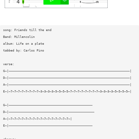
song: Friends till the end
Band: Millencolin
album: Life on a plate
tabbed by: Carlos Pino
verse:
G—|—————————————————————————————————————————————————————————————————|
D—|—————————————————————————————————————————————————————————————————|
A—|—————————————————————————————————————————————————————————————————|
E—|—7—7—7—7—7—7—7—7—3—3—3—3—5—5—5—5—7—7—7—7—7—7—7—7—3—3—3—3—5—5—5—5—|
G—|—————————————————————————————————————————————
D—|——————————————————————————————————————————————
A—|—7—7—7—7—7—7—7—7—7—7—7—7—7—7—7—7—|
E—|—————————————————————————————————————————————