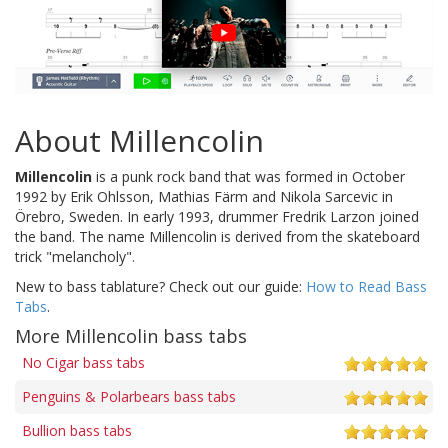
About Millencolin
Millencolin
is a punk rock band that was formed in October
1992 by Erik Ohlsson, Mathias Färm and Nikola Sarcevic in
Örebro, Sweden. In early 1993, drummer Fredrik Larzon joined
the band. The name Millencolin is derived from the skateboard
trick "melancholy".
New to bass tablature? Check out our guide:
How to Read Bass
Tabs
.
More Millencolin bass tabs
No Cigar bass tabs
Penguins & Polarbears bass tabs
Bullion bass tabs