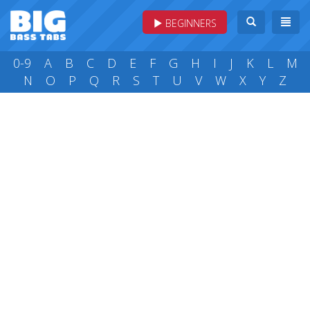
BEGINNERS
0-9
A
B
C
D
E
F
G
H
I
J
K
L
M
N
O
P
Q
R
S
T
U
V
W
X
Y
Z