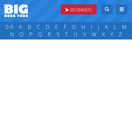
BEGINNERS
0-9
A
B
C
D
E
F
G
H
I
J
K
L
M
N
O
P
Q
R
S
T
U
V
W
X
Y
Z