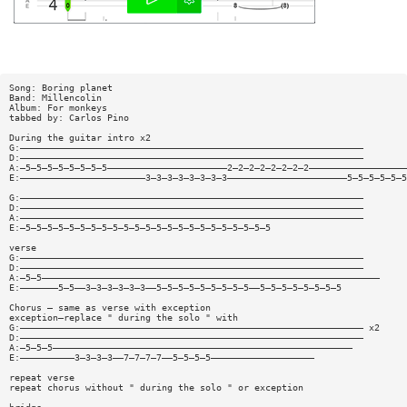
Song: Boring planet
Band: Millencolin
Album: For monkeys
tabbed by: Carlos Pino
During the guitar intro x2
G:———————————————————————————————————————————————————————————————
D:———————————————————————————————————————————————————————————————
A:—5—5—5—5—5—5—5—5——————————————————————2—2—2—2—2—2—2—2——————————————————
E:———————————————————————3—3—3—3—3—3—3—3——————————————————————5—5—5—5—5—5
G:———————————————————————————————————————————————————————————————
D:———————————————————————————————————————————————————————————————
A:———————————————————————————————————————————————————————————————
E:—5—5—5—5—5—5—5—5—5—5—5—5—5—5—5—5—5—5—5—5—5—5—5
verse
G:———————————————————————————————————————————————————————————————
D:———————————————————————————————————————————————————————————————
A:—5—5——————————————————————————————————————————————————————————————
E:———————5—5——3—3—3—3—3—3——5—5—5—5—5—5—5—5—5——5—5—5—5—5—5—5—5
Chorus — same as verse with exception
exception—replace " during the solo " with
G:——————————————————————————————————————————————————————————————— x2
D:———————————————————————————————————————————————————————————————
A:—5—5—5———————————————————————————————————————————————————————
E:——————————3—3—3—3——7—7—7—7——5—5—5—5———————————————————
repeat verse
repeat chorus without " during the solo " or exception