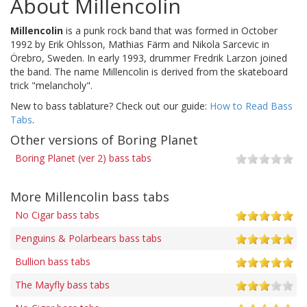
About Millencolin
Millencolin
is a punk rock band that was formed in October
1992 by Erik Ohlsson, Mathias Färm and Nikola Sarcevic in
Örebro, Sweden. In early 1993, drummer Fredrik Larzon joined
the band. The name Millencolin is derived from the skateboard
trick "melancholy".
New to bass tablature? Check out our guide:
How to Read Bass
Tabs
.
Other versions of Boring Planet
Boring Planet (ver 2) bass tabs
More Millencolin bass tabs
No Cigar bass tabs
Penguins & Polarbears bass tabs
Bullion bass tabs
The Mayfly bass tabs