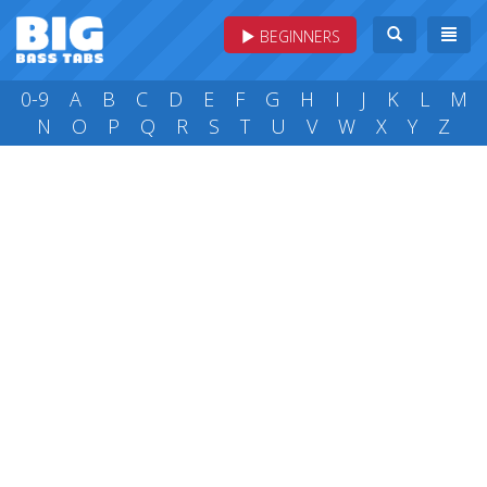
BEGINNERS
0-9
A
B
C
D
E
F
G
H
I
J
K
L
M
N
O
P
Q
R
S
T
U
V
W
X
Y
Z