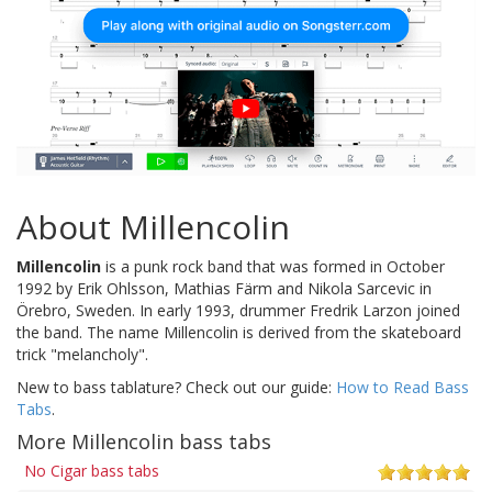
About Millencolin
Millencolin
is a punk rock band that was formed in October
1992 by Erik Ohlsson, Mathias Färm and Nikola Sarcevic in
Örebro, Sweden. In early 1993, drummer Fredrik Larzon joined
the band. The name Millencolin is derived from the skateboard
trick "melancholy".
New to bass tablature? Check out our guide:
How to Read Bass
Tabs
.
More Millencolin bass tabs
No Cigar bass tabs