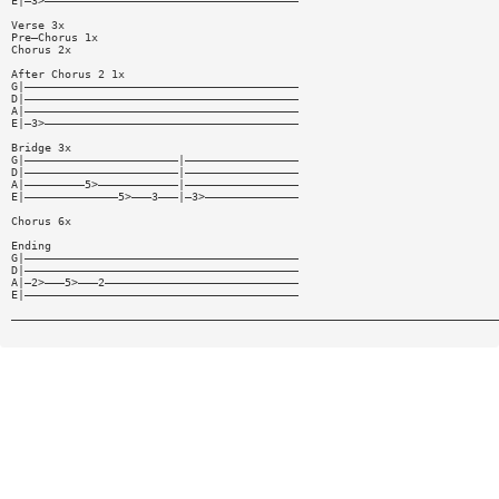
E|—3>——————————————————————————————————————
Verse 3x
Pre—Chorus 1x
Chorus 2x
After Chorus 2 1x
G|—————————————————————————————————————————
D|—————————————————————————————————————————
A|—————————————————————————————————————————
E|—3>——————————————————————————————————————
Bridge 3x
G|———————————————————————|—————————————————
D|———————————————————————|—————————————————
A|—————————5>————————————|—————————————————
E|——————————————5>———3———|—3>——————————————
Chorus 6x
Ending
G|—————————————————————————————————————————
D|—————————————————————————————————————————
A|—2>———5>———2—————————————————————————————
E|—————————————————————————————————————————
—————————————————————————————————————————————————————————————————————————