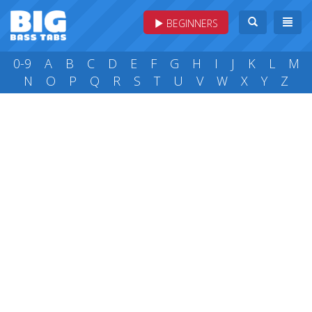
BEGINNERS
0-9
A
B
C
D
E
F
G
H
I
J
K
L
M
N
O
P
Q
R
S
T
U
V
W
X
Y
Z