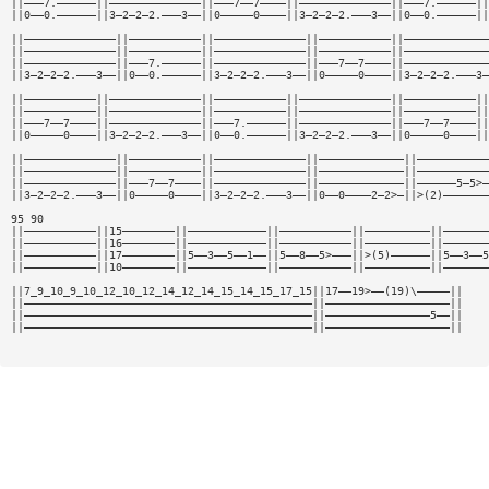
||———7.——————||——————————————||———7——7————||——————————————||———7.——————||
||0——0.——————||3—2—2—2.———3——||0—————0————||3—2—2—2.———3——||0——0.——————||
||——————————————||———————————||——————————————||———————————||—————————————
||——————————————||———————————||——————————————||———————————||—————————————
||——————————————||———7.——————||——————————————||———7——7————||—————————————
||3—2—2—2.———3——||0——0.——————||3—2—2—2.———3——||0—————0————||3—2—2—2.———3—
||———————————||——————————————||———————————||——————————————||———————————||
||———————————||——————————————||———————————||——————————————||———————————||
||———7——7————||——————————————||———7.——————||——————————————||———7——7————||
||0—————0————||3—2—2—2.———3——||0——0.——————||3—2—2—2.———3——||0—————0————||
||——————————————||———————————||——————————————||—————————————||———————————
||——————————————||———————————||——————————————||—————————————||———————————
||——————————————||———7——7————||——————————————||—————————————||——————5—5>—
||3—2—2—2.———3——||0—————0————||3—2—2—2.———3——||0——0————2—2>—||>(2)———————
95 90
||———————————||15————————||————————————||———————————||——————————||———————
||———————————||16————————||————————————||———————————||——————————||———————
||———————————||17————————||5——3——5——1——||5——8——5>———||>(5)——————||5——3——5
||———————————||10————————||————————————||———————————||——————————||———————
||7_9_10_9_10_12_10_12_14_12_14_15_14_15_17_15||17——19>——(19)\—————||
||————————————————————————————————————————————||———————————————————||
||————————————————————————————————————————————||————————————————5——||
||————————————————————————————————————————————||———————————————————||