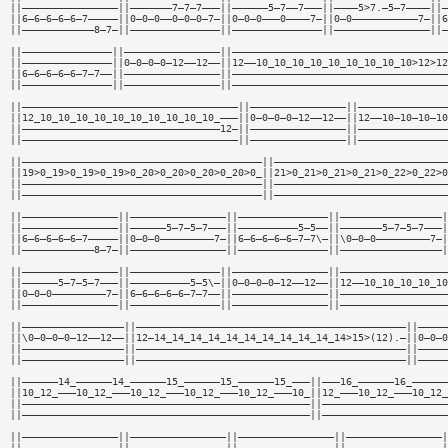
||————————————————||———————7—7—7———||——————5—7——7———||————5>7.—5—7————||—
||6—6—6—6—6—7—————||0—0—0——0—0—0—7—||0—0—0———0————7—||0—0———————————7—||6
||————————————8—7—||———————————————||———————————————||————————————————||—
||———————————————||————————————————||————————————————————————————————————
||———————————————||0—0—0—0—12——12——||12——10_10_10_10_10_10_10_10_10>12>12
||6—6—6—6—6—7—7——||————————————————||————————————————————————————————————
||———————————————||————————————————||————————————————————————————————————
||————————————————————————————————————||————————————————||———————————————
||12_10_10_10_10_10_10_10_10_10_10_———||0—0—0—0—12——12——||12——10—10—10—10
||—————————————————————————————————12—||————————————————||———————————————
||————————————————————————————————————||————————————————||———————————————
||————————————————————————————————————————||—————————————————————————————
||19>0_19>0_19>0_19>0_20>0_20>0_20>0_20>0_||21>0_21>0_21>0_21>0_22>0_22>0
||————————————————————————————————————————||—————————————————————————————
||————————————————————————————————————————||—————————————————————————————
||————————————————||————————————————||———————————————||—————————————————|
||————————————————||——————5—7—5—7———||——————————5—5——||———————5—7—5—7———|
||6—6—6—6—6—7—————||0—0—0—————————7—||6—6—6—6—6—7—7\—||\0—0—0—————————7—|
||————————————8—7—||————————————————||———————————————||—————————————————|
||————————————————||———————————————||————————————————||——————————————————
||——————5—7—5—7———||——————————5—5\—||0—0—0—0—12——12——||12——10_10_10_10_10
||0—0—0—————————7—||6—6—6—6—6—7—7——||————————————————||——————————————————
||————————————————||———————————————||————————————————||——————————————————
||—————————————————||—————————————————————————————————————————————||—————
||\0—0—0—0—12——12——||12—14_14_14_14_14_14_14_14_14_14_14>15>(12).—||0—0—0
||—————————————————||—————————————————————————————————————————————||—————
||—————————————————||—————————————————————————————————————————————||—————
||——————14_——————14_——————15_——————15_——————15_———||———16_——————16_——————
||10_12_———10_12_———10_12_———10_12_———10_12_———10_||12_———10_12_———10_12_
||————————————————————————————————————————————————||—————————————————————
||————————————————————————————————————————————————||—————————————————————
||————————————————||————————————————||————————————————||————————————————|
||————————————————||————————————————||————————————————||————————————————|