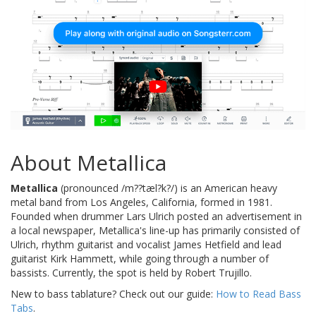
About Metallica
Metallica
(pronounced /m??tæl?k?/) is an American heavy
metal band from Los Angeles, California, formed in 1981.
Founded when drummer Lars Ulrich posted an advertisement in
a local newspaper, Metallica's line-up has primarily consisted of
Ulrich, rhythm guitarist and vocalist James Hetfield and lead
guitarist Kirk Hammett, while going through a number of
bassists. Currently, the spot is held by Robert Trujillo.
New to bass tablature? Check out our guide:
How to Read Bass
Tabs
.