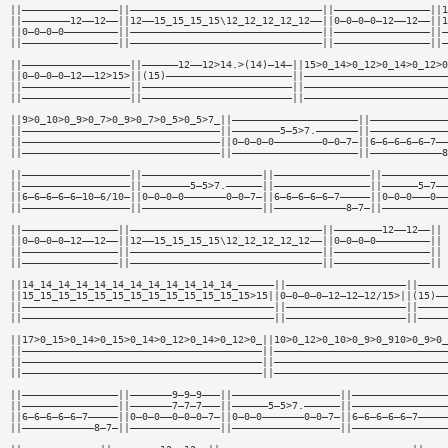
||————————————————||————————————————————————————————||————————————————||1
||————————12——12——||12——15_15_15_15\12_12_12_12_12——||0—0—0—0—12——12——||1
||0—0—0—0—————————||————————————————————————————————||————————————————||—
||————————————————||————————————————————————————————||————————————————||—
||——————————————————||——————12——12>14.>(14)—14—||15>0_14>0_12>0_14>0_12>0
||0—0—0—0—12——12>15>||(15)—————————————————————||————————————————————————
||——————————————————||—————————————————————————||————————————————————————
||——————————————————||—————————————————————————||————————————————————————
||9>0_10>0_9>0_7>0_9>0_7>0_5>0_5>7_||—————————————————————||—————————————
||—————————————————————————————————||————————5—5>7.———————||—————————————
||—————————————————————————————————||0—0—0—0————————0—0—7—||6—6—6—6—6—7——
||—————————————————————————————————||—————————————————————||————————————8
||——————————————————||————————————————————||————————————————||———————————
||——————————————————||————————5—5>7.——————||————————————————||——————5—7——
||6—6—6—6—6—10—6/10—||0—0—0—0———————0—0—7—||6—6—6—6—6—7—————||0—0—0———0——
||——————————————————||————————————————————||————————————8—7—||———————————
||————————————————||————————————————————————————————||————————12——12——||
||0—0—0—0—12——12——||12——15_15_15_15\12_12_12_12_12——||0—0—0—0—————————||
||————————————————||————————————————————————————————||————————————————||
||————————————————||————————————————————————————————||————————————————||
||14_14_14_14_14_14_14_14_14_14_14_14_——————||————————————————————||—————
||15_15_15_15_15_15_15_15_15_15_15_15_15>15||0—0—0—0—12—12—12/15>||(15)——
||——————————————————————————————————————————||————————————————————||—————
||——————————————————————————————————————————||————————————————————||—————
||17>0_15>0_14>0_15>0_14>0_12>0_14>0_12>0_||10>0_12>0_10>0_9>0_910>0_9>0_
||————————————————————————————————————————||—————————————————————————————
||————————————————————————————————————————||—————————————————————————————
||————————————————————————————————————————||—————————————————————————————
||————————————————||———————9—9—9———||——————————————————||————————————————
||————————————————||———————7—7—7———||——————5—5>7.——————||————————————————
||6—6—6—6—6—7—————||0—0—0——0—0—0—7—||0—0—0———————0—0—7—||6—6—6—6—6—7—————
||————————————8—7—||———————————————||——————————————————||————————————————