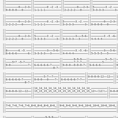
||————————————————||—————————————————||————————————————||————————————————
||————————————————||—————————————————||————————————————||————————————————
||————————0———2—3—||————————0.—2.—3.—||————————0———2—3—||5———————3.—2.———
||0—0—0—0———0—————||1—1—1—1——————————||2—2—2—2———0—————||3—3—3—3———————3—
||————————————————||————————————————||————————————————||————————————————|
||————————————————||————————————————||————————————————||————————————————|
||————————0———2—3—||————————0.—2.—3—||5———————3.—2.———||————————0———2—3—|
||2—2—2—2———0—————||1—1—1—1—————————||3—3—3—3———————3—||0—0—0—0———0—————|
||————————————————||————————————————||————————————————||————————————————|
||————————————————||————————————————||————————————————||————————————————|
||————————0———2—3—||5———————3.—2.———||————————3———5—6—||————————3.—5.—6—|
||2—2—2—2———0—————||3—3—3—3———————3—||3—3—3—3———3—————||4—4—4—4—————————|
||————————————————||————————————————||————————————————||————————————————|
||————————————————||————————————————||————————————————||————————————————|
||8———————6.—5.———||————————3———5—6—||————————3.—5.—6—||————————3———5—6—|
||6—6—6—6———————6—||3—3—3—3———3—————||4—4—4—4—————————||5—5—5—5———5—————|
||————————————————||————————————————||———————9—9—9———||——————————5——5—||—
||————5>7.—5—7————||————————————————||———————7—7—7———||————————5——————||—
||0—0———————————7—||6—6—6—6—6—7—————||0—0—0——0—0—0—7—||6—6—6—6————————||0
||————————————————||————————————8—7—||———————————————||———————————————||—
||————————————————||———————————————||———————————————||————————————————||—
||————————————————||——————5—7——7———||———————————————||0—0—0—0—12——12——||1
||6—6—6—6—6—7—————||0—0—0———0————7—||6—6—6—6—6—7—7——||————————————————||—
||————————————8—7—||———————————————||———————————————||————————————————||—
||————————————————||14_14_14_14_14_14_14_14_14_14_14_14_——————————||—————
||0—0—0—0—12——12——||15_15_15_15_15_15_15_15_15_15_15_15_12>—(12)\—||0—0—0
||————————————————||——————————————————————————————————————————————||—————
||————————————————||——————————————————————————————————————————————||—————
||————————————————————————————————||————————————————————————————————————|
||7>0_7>0_7>0_7>0_8>0_8>0_8>0_8>0_||9>0_9>0_9>0_9>0_10>0_10>0_10>0_10>0_|
||————————————————————————————————||————————————————————————————————————|
||————————————————————————————————||————————————————————————————————————|
||————————————————||———————9—9—9———||———————————————||————————————————||—