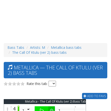
Bass Tabs
Artists: M
Metallica bass tabs
The Call Of Ktulu (ver 2) bass tabs
METALLICA — THE CALL OF KTULU (VER
2) BASS TABS
Rate this tab:
ADD TO FAVS
Metallica - The Call Of Ktulu (ver 2) Bass Tab