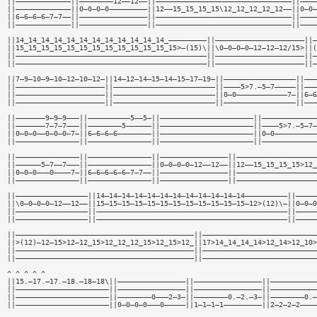
||—————————————||————————12——12——||————————————————————————————————||————
||—————————————||0—0—0—0—————————||12——15_15_15_15\12_12_12_12_12——||0—0—
||6—6—6—6—7—7——||————————————————||————————————————————————————————||————
||—————————————||————————————————||————————————————————————————————||————
||14_14_14_14_14_14_14_14_14_14_14_14_—————————||—————————————————————||—
||15_15_15_15_15_15_15_15_15_15_15_15_15>—(15)\||\0—0—0—0—12—12—12/15>||(
||—————————————————————————————————————————————||—————————————————————||—
||—————————————————————————————————————————————||—————————————————————||—
||7—9—10—9—10—12—10—12—||14—12—14—15—14—15—17—19—||—————————————————||———
||—————————————————————||————————————————————————||————5>7.—5—7—————||———
||—————————————————————||————————————————————————||0—0————————————7—||6—6
||—————————————————————||————————————————————————||—————————————————||———
||———————9—9—9———||——————————5——5—||——————————————————————||—————————————
||———————7—7—7———||————————5——————||——————————————————————||————5>7.—5—7—
||0—0—0——0—0—0—7—||6—6—6—6————————||——————————————————————||0—0——————————
||———————————————||———————————————||——————————————————————||—————————————
||———————————————||———————————————||————————————————||———————————————————
||——————5—7——7———||———————————————||0—0—0—0—12——12——||12——15_15_15_15>12_
||0—0—0———0————7—||6—6—6—6—6—7—7——||————————————————||———————————————————
||———————————————||———————————————||————————————————||———————————————————
||—————————————————||14—14—14—14—14—14—14—14—14—14—14—14——————————||—————
||\0—0—0—0—12——12——||15—15—15—15—15—15—15—15—15—15—15—15—12>(12)\—||0—0—0
||—————————————————||—————————————————————————————————————————————||—————
||—————————————————||—————————————————————————————————————————————||—————
||——————————————————————————————————————————||———————————————————————————
||>(12)—12—15>12—12_15>12_12_12_15>12_15>12_||17>14_14_14_14>12_14>12_10>
||——————————————————————————————————————————||———————————————————————————
||——————————————————————————————————————————||———————————————————————————
^ ^ ^ ^ ^
||15.—17.—17.—18.—18—18\||————————————————||————————————————||———————————
||——————————————————————||————————————————||————————————————||———————————
||——————————————————————||————————0———2—3—||————————0.—2.—3—||————————0.—
||——————————————————————||0—0—0—0———0—————||1—1—1—1—————————||2—2—2—2————