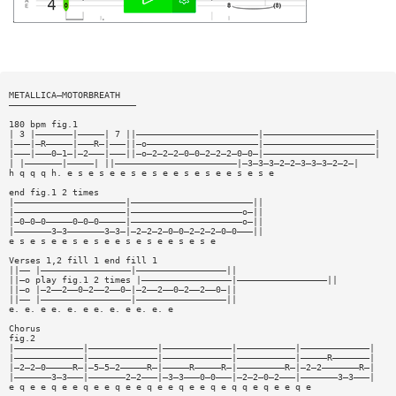
METALLICA—MOTORBREATH
————————————————————————
180 bpm fig.1
| 3 |———————|—————| 7 ||———————————————————————|—————————————————————|
|———|—R—————|———R—|———||—o—————————————————————|—————————————————————|
|———|———0—1—|—2———|———||—o—2—2—2—0—0—2—2—2—0—0—|—————————————————————|
| |———————|—————| ||———————————————————————|—3—3—3—2—2—3—3—3—2—2—|
h q q q h. e s e s e e s e s e e s e s e e s e s e
end fig.1 2 times
|—————————————————————|———————————————————————||
|—————————————————————|—————————————————————o—||
|—0—0—0—————0—0—0—————|—————————————————————o—||
|———————3—3———————3—3—|—2—2—2—0—0—2—2—2—0—0———||
e s e s e e s e s e e s e s e e s e s e
Verses 1,2 fill 1 end fill 1
||—— |—————————————————|—————————————————||
||—o play fig.1 2 times |—————————————————|—————————————————||
||—o |—2——2——0—2——2——0—|—2——2——0—2——2——0—||
||—— |—————————————————|—————————————————||
e. e. e e. e. e e. e. e e. e. e
Chorus
fig.2
|—————————————|—————————————|—————————————|———————————|—————————————|
|—————————————|—————————————|—————————————|———————————|—————R———————|
|—2—2—0—————R—|—5—5—2—————R—|—————R—————R—|—————————R—|—2—2———————R—|
|———————3—3———|———————2—2———|—3—3———0—0———|—2—2—0—2———|———————3—3———|
e q e e q e e q e e q e e q e e q e e q e q q e q e e q e