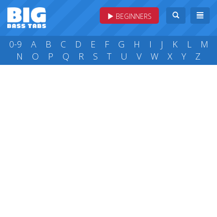
BEGINNERS
0-9
A
B
C
D
E
F
G
H
I
J
K
L
M
N
O
P
Q
R
S
T
U
V
W
X
Y
Z