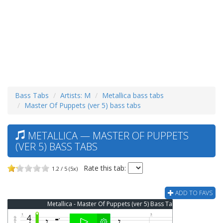
Bass Tabs
Artists: M
Metallica bass tabs
Master Of Puppets (ver 5) bass tabs
METALLICA — MASTER OF PUPPETS
(VER 5) BASS TABS
Rate this tab:
1.2 / 5 (5x)
ADD TO FAVS
Metallica - Master Of Puppets (ver 5) Bass Tab