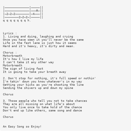
|——————————————|—————||
|——————————————|———R—||
|—2—2—2————————|—4———||
|————————2—2—2—|—————||
q q q q q q q h.
Lyrics :
1. Living and dying, laughing and crying
Once you have seen it you'll never be the same
Life in the fast lane is just how it seems
Hard and it's heavy, it's dirty and mean.
Chorus :
Motorbreath
It's how I live my life
I can't take it any other way
Motorbreath
The sign of living fast
It is going to take your breath away
2. Don't stop for nothing, it's full speed or nothin'
I'm takin' down you know whatever's in my way
Getting your kicks as you're shooting the line
Sending the shivers up and down my spine
Chorus
3. Those people who tell you not to take chances
They are all missing on what life's about
You only live once to take hold of the chance
Don't end up like others, same song and dance
Chorus
An Easy Song so Enjoy!