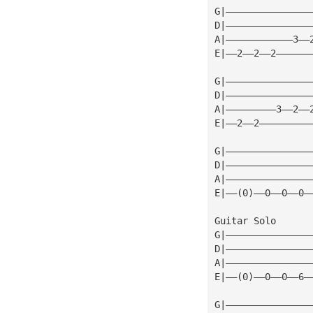
G|———————————————
D|———————————————
A|————————————3——
E|——2——2——2——————
G|———————————————
D|———————————————
A|—————————3——2——
E|——2——2—————————
G|———————————————
D|———————————————
A|———————————————
E|——(0)——0——0——0—
Guitar Solo
G|———————————————
D|———————————————
A|———————————————
E|——(0)——0——0——6—
G|———————————————