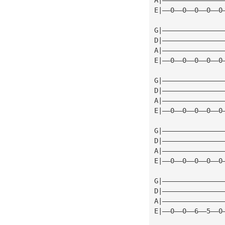
E|——0——0——0——0——0
G|———————————————
D|———————————————
A|———————————————
E|——0——0——0——0——0
G|———————————————
D|———————————————
A|———————————————
E|——0——0——0——0——0
G|———————————————
D|———————————————
A|———————————————
E|——0——0——0——0——0
G|———————————————
D|———————————————
A|———————————————
E|——0——0——6——5——0