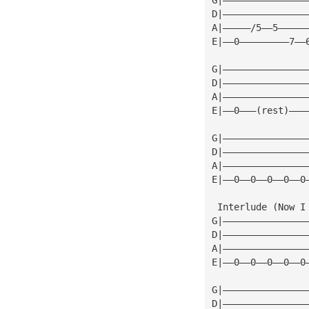
D|———————————————
A|—————/5——5—————
E|——0—————————7——
G|———————————————
D|———————————————
A|———————————————
E|——0———(rest)———
G|———————————————
D|———————————————
A|———————————————
E|——0——0——0——0——0
 Interlude (Now I
G|———————————————
D|———————————————
A|———————————————
E|——0——0——0——0——0
G|———————————————
D|———————————————