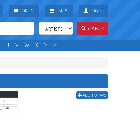
FORUM
USERS
LOG IN
SEARCH!
U
V
W
X
Y
Z
ADD TO FAVS