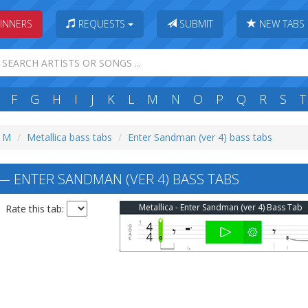
INNERS
REQUESTS
SUBMIT
NEW TABS
F
G
H
I
J
K
L
M
N
O
P
Q
R
S
T
: M
Metallica bass tabs
Enter Sandman (ver 4) bass tabs
— ENTER SANDMAN (VER 4) BASS TABS
Metallica - Enter Sandman (ver 4) Bass Tab
Rate this tab: