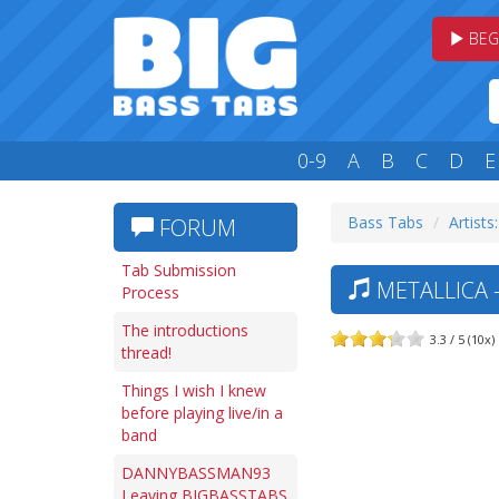
BEG
0-9
A
B
C
D
E
Bass Tabs
Artists
FORUM
Tab Submission
METALLICA 
Process
The introductions
3.3 / 5 (10x)
thread!
Things I wish I knew
before playing live/in a
band
DANNYBASSMAN93
Leaving BIGBASSTABS