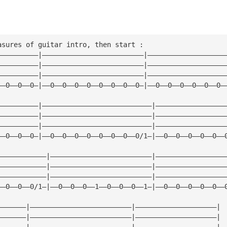
asures of guitar intro, then start :
——————————|—————————————————————————|———————————————————
——————————|—————————————————————————|———————————————————
——————————|—————————————————————————|———————————————————
——0——0——0—|——0——0——0——0——0——0——0——0—|——0——0——0——0——0——0—
——————————|———————————————————————————|—————————————————
——————————|———————————————————————————|—————————————————
——————————|———————————————————————————|—————————————————
——0——0——0—|——0——0——0——0——0——0——0——0/1—|——0——0——0——0——0——
————————————|—————————————————————————|—————————————————
————————————|—————————————————————————|—————————————————
————————————|—————————————————————————|—————————————————
——0——0——0/1—|——0——0——0——1——0——0——0——1—|——0——0——0——0——0——
———————|—————————————————————————|————————————————————| 
———————|—————————————————————————|————————————————————|
———————|—————————————————————————|————————————————————|