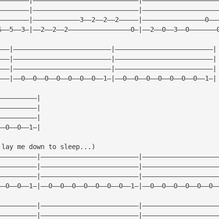
————————|———————————————————————————|———————————————————
————————|————————————3——2——2——2—————|————————————————0——
6——5——3—|——2——2——2————————————————0—|——2——0——3——0———————
———|—————————————————————————|—————————————————————————|
———|—————————————————————————|—————————————————————————|
———|—————————————————————————|—————————————————————————|
———|——0——0——0——0——0——0——0——1—|——0——0——0——0——0——0——0——1—|
——————————|
——————————|
——————————|
——0——0——1—|
 lay me down to sleep...)
——————————|—————————————————————————|———————————————————
——————————|—————————————————————————|———————————————————
——————————|—————————————————————————|———————————————————
——0——0——1—|——0——0——0——0——0——0——0——1—|——0——0——0——0——0——0—
——————————|—————————————————————————|———————————————————
——————————|—————————————————————————|———————————————————