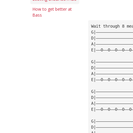
How to get better at
Bass
Wait through 8 me
G|———————————————
D|———————————————
A|———————————————
E|——0——0——0——0——0
G|———————————————
D|———————————————
A|———————————————
E|——0——0——0——0——0
G|———————————————
D|———————————————
A|———————————————
E|——0——0——0——0——0
G|———————————————
D|———————————————
A|———————————————