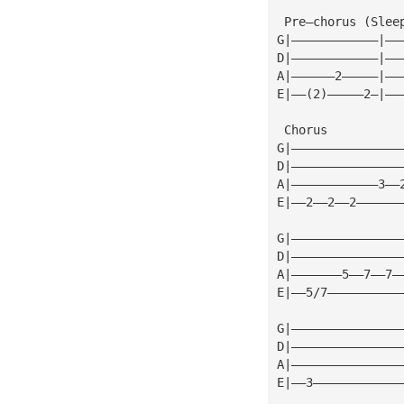
 Pre—chorus (Slee
G|————————————|——
D|————————————|——
A|——————2—————|——
E|——(2)—————2—|——
 Chorus
G|———————————————
D|———————————————
A|————————————3——
E|——2——2——2——————
G|———————————————
D|———————————————
A|———————5——7——7—
E|——5/7——————————
G|———————————————
D|———————————————
A|———————————————
E|——3————————————