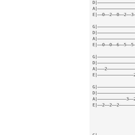
D|———————————————
A|———————————————
E|——0——2——0——2——3
G|———————————————
D|———————————————
A|———————————————
E|——0——0——6——5——5
G|———————————————
D|———————————————
A|———2———————————
E|———————————————
G|———————————————
D|———————————————
A|————————————3——
E|——2——2——2——————
G|———————————————