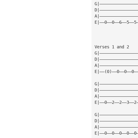
G|———————————————
D|———————————————
A|———————————————
E|——0——0——6——5——5
Verses 1 and 2 
G|———————————————
D|———————————————
A|———————————————
E|——(0)——0——0——0—
G|———————————————
D|———————————————
A|———————————————
E|——0——2——2——3——2
G|———————————————
D|———————————————
A|———————————————
E|——0——0——0——0——0