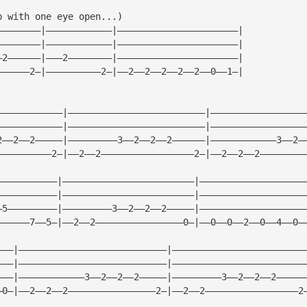
p with one eye open...)
————————|————————————|——————————————————————|
————————|————————————|——————————————————————|
—2——————|———2————————|——————————————————————|
——————2—|——————————2—|——2——2——2——2——2——0——1—|
————————————|—————————————————————————|—————————————————
————————————|—————————————————————————|—————————————————
2——2——2—————|—————————3——2——2——2——————|————————————3——2—
——————————2—|——2——2—————————————————2—|——2——2——2————————
———————————|————————————————————————|———————————————————
———————————|————————————————————————|———————————————————
—5—————————|—————————3——2——2——2—————|———————————————————
——————7——5—|——2——2————————————————0—|——0——0——2——0——4——0—
———|———————————————————————————|————————————————————————
———|———————————————————————————|————————————————————————
———|————————————3——2——2——2—————|—————————3——2——2——2—————
—0—|——2——2——2————————————————2—|——2——2—————————————————2