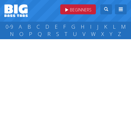
BEGINNERS
0-9
A
B
C
D
E
F
G
H
I
J
K
L
M
N
O
P
Q
R
S
T
U
V
W
X
Y
Z