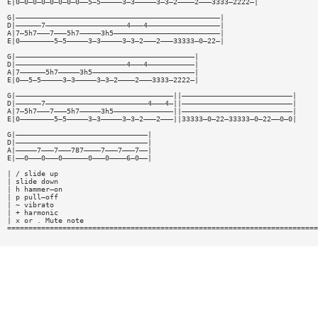
E|0—0—0—0—0—0—0—0——5—5—————3—3—————3—3—2————2———3333—2222—|
G|————————————————————————————————————————————————|
D|——————7———————————————————4———4—————————————————|
A|7—5h7———7———5h7—————3h5—————————————————————————|
E|0————————5—5—————3—3—————3—3—2———2———33333—0—22—|
G|——————————————————————————————————————————|
D|——————————————————————————4———4———————————|
A|7——————5h7—————3h5————————————————————————|
E|0——5—5—————3—3—————3—3—2————2———3333—2222—|
G|—————————————————————————————————————||——————————————————————————|
D|——————7————————————————————————4———4—||——————————————————————————|
A|7—5h7———7———5h7—————3h5——————————————||——————————————————————————|
E|0————————5—5—————3—3—————3—3—2———2———||33333—0—22—33333—0—22——0—0|
G|———————————————————————————————|
D|———————————————————————————————|
A|—————7———7———787————7———7———7——|
E|——0———0———0——————0———0————6—0——|
| / slide up
| slide down
| h hammer—on
| p pull—off
| ~ vibrato
| + harmonic
| x or . Mute note
=========================================================================