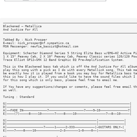
—————————————————————————————————————————————————————————————————————————
Blackened — Metallica
And Justice For All
—————————————————————————————————————————————————————————————————————————
Tabbed By : Nick Prosper
E—mail:
nick_prosper@nf.sympatico.ca
MSN Messenger:
newfie_bassist@hotmail.com
Equipment: Schecter Diamond Series 5 String Elite Bass w/EMG—HZ Active Pi
1 X 15" Peavey Cab, 2 X 10" Peavey Cab, Peavey Classic series 120/120 Pow
Trace Elliot GP12—SMX 12 Band Graphic EQ Pre—Amplification System.
This is the Blackened bass tab which is off the And Justice For All album
play this song with a pick as I do with every MetallicA song. This tab ma
be exactly how it is played from a book you may buy for Metallica bass ta
this is how I play it. If you would like to have the sound files which I 
for this song which is only bass, please feel free to email me.
If You have any suggestions/changes or coments, please feel free email th
as well.
Tuning : Standard
G|———————————————————————————————————————————————————————————————————|
D|———————————————————————————————————————————————————————————————————|
A|——FADE IN—————————————7———————————————————7————9—10———————————————7|
E|————(7)—————8————10———————7————8————10————————————————7——8——10—————|
G|—————————————————————————————————————————————————|——————————————|
D|—————————————————————————————————————————————————|——————————————|
A|————————————————————7—————1—————2—333———————————|—GUITARS ONLY—|
E|————7————8————10—————————————2—3———————1—0————0——|——————————————|