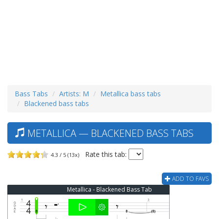
Bass Tabs
Artists: M
Metallica bass tabs
Blackened bass tabs
METALLICA — BLACKENED BASS TABS
Rate this tab:
4.3 / 5 (13x)
ADD TO FAVS
Metallica - Blackened Bass Tab