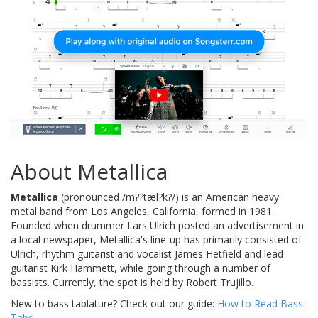
About Metallica
Metallica
(pronounced /m??tæl?k?/) is an American heavy
metal band from Los Angeles, California, formed in 1981.
Founded when drummer Lars Ulrich posted an advertisement in
a local newspaper, Metallica's line-up has primarily consisted of
Ulrich, rhythm guitarist and vocalist James Hetfield and lead
guitarist Kirk Hammett, while going through a number of
bassists. Currently, the spot is held by Robert Trujillo.
New to bass tablature? Check out our guide:
How to Read Bass
Tabs
.