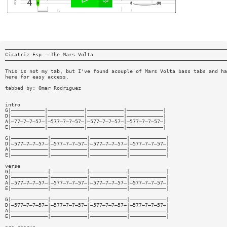
—————————————————————————————————————————————————————————————————————————
Cicatriz Esp — The Mars Volta
—————————————————————————————————————————————————————————————————————————
This is not my tab, but I've found acouple of Mars Volta bass tabs and ha
here for easy access.
tabbed by: Omar Rodriguez
intro
G|———————————|————————————|————————————|————————————|
D|———————————|————————————|————————————|————————————|
A|—77—7—7—57—|—577—7—7—57—|—577—7—7—57—|—577—7—7—57—|
E|———————————|————————————|————————————|————————————|
G|————————————|————————————|————————————|————————————|
D|—577—7—7—57—|—577—7—7—57—|—577—7—7—57—|—577—7—7—57—|
A|————————————|————————————|————————————|————————————|
E|————————————|————————————|————————————|————————————|
verse
G|————————————|————————————|————————————|————————————|
D|————————————|————————————|————————————|————————————|
A|—577—7—7—57—|—577—7—7—57—|—577—7—7—57—|—577—7—7—57—|
E|————————————|————————————|————————————|————————————|
G|————————————|————————————|————————————|————————————|
D|—577—7—7—57—|—577—7—7—57—|—577—7—7—57—|—577—7—7—57—|
A|————————————|————————————|————————————|————————————|
E|————————————|————————————|————————————|————————————|