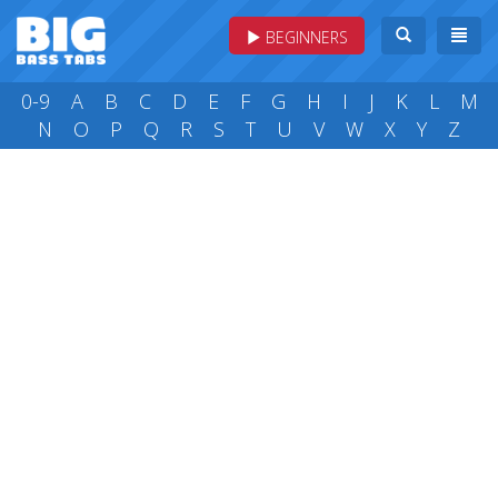
BEGINNERS
0-9
A
B
C
D
E
F
G
H
I
J
K
L
M
N
O
P
Q
R
S
T
U
V
W
X
Y
Z