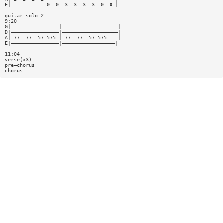
E|————————————0——0——3——3——3——3——0——0—|...
guitar solo 2
9:20
G|————————————————|———————————————————|
D|————————————————|———————————————————|
A|—77——77——57—575—|—77——77——57—575————|
E|————————————————|——————————————————|
11:04
verse(x3)
pre—chorus
chorus