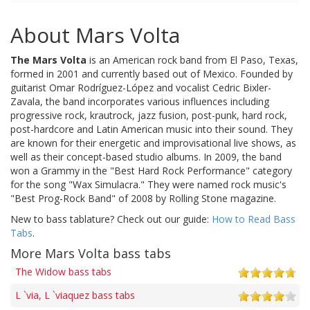
About Mars Volta
The Mars Volta
is an American rock band from El Paso, Texas,
formed in 2001 and currently based out of Mexico. Founded by
guitarist Omar Rodríguez-López and vocalist Cedric Bixler-
Zavala, the band incorporates various influences including
progressive rock, krautrock, jazz fusion, post-punk, hard rock,
post-hardcore and Latin American music into their sound. They
are known for their energetic and improvisational live shows, as
well as their concept-based studio albums. In 2009, the band
won a Grammy in the "Best Hard Rock Performance" category
for the song "Wax Simulacra." They were named rock music's
"Best Prog-Rock Band" of 2008 by Rolling Stone magazine.
New to bass tablature? Check out our guide:
How to Read Bass
Tabs
.
More Mars Volta bass tabs
The Widow bass tabs
L `via, L `viaquez bass tabs