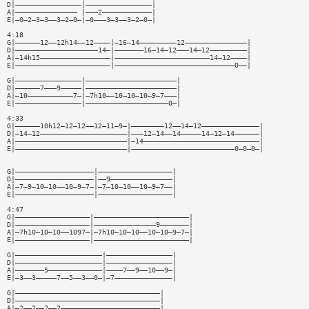
D|————————————————|————————————————|
A|——————————————— |———2————————————|
E|—0—2—3—3——3—2—0—|—0———3—3——3—2—0—|
4:18
G|——————12——12h14——12————|—16—14—————————12———————————————|
D|————————————————————14—|———————16—14—12———14—12—————————|
A|—14h15—————————————————|———————————————————————14—12————|
E|———————————————————————|—————————————————————————————0——|
G|————————————————|——————————————————————|
D|——————7———9—————|——————————————————————|
A|—10———————————7—|—7h10——10—10—10—9—7———|
E|————————————————|————————————————————0—|
4:33
G|——————10h12—12—12——12—11—9—|————————12——14—12——————————————|
D|—14—12—————————————————————|———12—14——14—————14—12—14——————|
A|———————————————————————————|—14————————————————————————————|
E|———————————————————————————|—————————————————————————0—0—0—|
G|———————————————————|——————————————————|
D|———————————————————|——9———————————————|
A|—7—9—10—10——10—9—7—|—7—10—10——10—9—7——|
E|———————————————————|——————————————————|
4:47
G|——————————————————|———————————————————————|
D|——————————————————|———————————————9———————|
A|—7h10—10—10——1097—|—7h10—10—10——10—10—9—7—|
E|——————————————————|———————————————————————|
G|—————————————————————|————————————————|
D|—————————————————————|————————————————|
A|———————5—————————————|————7——9——10——9—|
E|—3——3—————7——5——3——0—|—7——————————————|
G|———————————————————————————————————|
D|———————————————————————————————————|
A|—2——2——2——2————————————————————————|