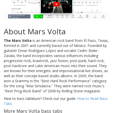
About Mars Volta
The Mars Volta
is an American rock band from El Paso, Texas,
formed in 2001 and currently based out of Mexico. Founded by
guitarist Omar Rodríguez-López and vocalist Cedric Bixler-
Zavala, the band incorporates various influences including
progressive rock, krautrock, jazz fusion, post-punk, hard rock,
post-hardcore and Latin American music into their sound. They
are known for their energetic and improvisational live shows, as
well as their concept-based studio albums. In 2009, the band
won a Grammy in the "Best Hard Rock Performance" category
for the song "Wax Simulacra." They were named rock music's
"Best Prog-Rock Band" of 2008 by Rolling Stone magazine.
New to bass tablature? Check out our guide:
How to Read Bass
Tabs
.
More Mars Volta bass tabs