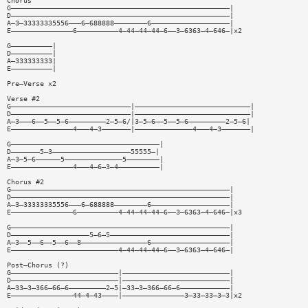
Chorus
G—————————————————————————————————————————————————————|
D—————————————————————————————————————————————————————|
A—3—33333335556———6—688888————————6———————————————————|
E———————————————6——————————4—44—44—44—6——3—6363—4—646—|x2
G——————————|
D——————————|
A—333333333|
E——————————|
Pre—Verse x2
Verse #2
G—————————————————————————————|————————————————————————————|
D—————————————————————————————|————————————————————————————|
A—3———6——5——5—6—————————2—5—6/|3—5—6——5——5—6—————————2—5—6|
E———————————————4———4—3———————|——————————————4———4—3———————|
G————————————————————————————————————|
D———————5—3———————————————————55555—|
A—3—5—6——————5——————————————5————————|
E———————————————4———4—6—3—4——————————|
Chorus #2
G—————————————————————————————————————————————————————|
D—————————————————————————————————————————————————————|
A—3—33333335556———6—688888————————6———————————————————|
E———————————————6——————————4—44—44—44—6——3—6363—4—646—|x3
G—————————————————————————————————————————————————————|
D———————————————————5—6—5—————————————————————————————|
A—3——5——6——5——6——8————————————————6———————————————————|
E——————————————————————————4—44—44—44—6——3—6363—4—646—|
Post—Chorus (?)
G——————————————————————————|——————————————————————————|
D——————————————————————————|——————————————————————————|
A—33—3—366—66—6—————————2—5|—33—3—366—66—6————————————|
E———————————————44—4—43————|———————————————3—33—33—3—3|x2