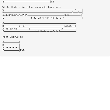
E———————————————————————————————|x3
While Cedric does the insanely high note
G————————————————————————————————————————————————7————|
D——————————————————————————————————————————————5———5——|
A—3—333—66—6—5555—————————————————————————3—6————————|
E——————————————————3—33—33—4—444—44—43—6—4————————————|
G—————————————————————————————————————————————————|
D——————————5——3———————————————————————————55555——|
A—33—55—66————————5—————————————————————5—————————|
E—————————————————————4—444—44—4——6—3—6———————————|
Post—Chorus x4
G——————————|
D——————————|
A—333333333|
E——————————|END