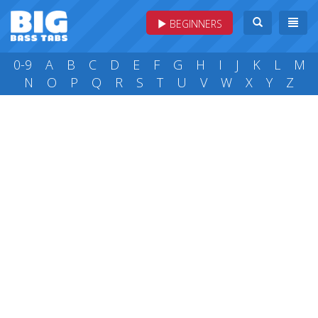
BEGINNERS
0-9
A
B
C
D
E
F
G
H
I
J
K
L
M
N
O
P
Q
R
S
T
U
V
W
X
Y
Z