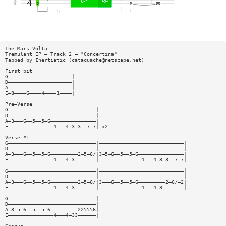
The Mars Volta
Tremulant EP — Track 2 — "Concertina"
Tabbed by Inertiatic (
catacuache@netscape.net
)
First bit
G—————————————————————|
D—————————————————————|
A—————————————————————|
E—8————6————4————1————|
Pre—Verse
G—————————————————————————————|
D—————————————————————————————|
A—3———6——5——5—6———————————————|
E———————————————4———4—3—3——7—7| x2
Verse #1
G—————————————————————————————|————————————————————————————|
D—————————————————————————————|————————————————————————————|
A—3———6——5——5—6—————————2—5—6/|3—5—6——5——5—6———————————————|
E———————————————4———4—3———————|——————————————4———4—3—3——7—7|
G—————————————————————————————|————————————————————————————|
D—————————————————————————————|————————————————————————————|
A—3———6——5——5—6—————————2—5—6/|3———6——5——5—6—————————2—6/—2|
E———————————————4———4—3———————|——————————————4———4—3———————|
G—————————————————————————————|
D—————————————————————————————|
A—3—5—6——5——5—6—————————225556|
E———————————————4———4—33——————|