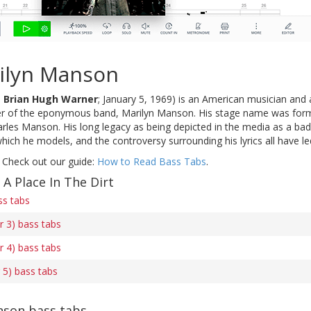
ilyn Manson
n
Brian Hugh Warner
; January 5, 1969) is an American musician and 
ger of the eponymous band, Marilyn Manson. His stage name was for
les Manson. His long legacy as being depicted in the media as a bad 
hich he models, and the controversy surrounding his lyrics all have l
 Check out our guide:
How to Read Bass Tabs
.
 A Place In The Dirt
ss tabs
er 3) bass tabs
er 4) bass tabs
r 5) bass tabs
nson bass tabs