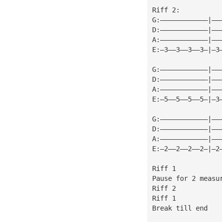
Riff 2:
G:————————————|——
D:————————————|——
A:————————————|——
E:—3——3——3——3—|—3
G:————————————|——
D:————————————|——
A:————————————|——
E:—5——5——5——5—|—3
G:————————————|——
D:————————————|——
A:————————————|——
E:—2——2——2——2—|—2
Riff 1
Pause for 2 measu
Riff 2
Riff 1
Break till end