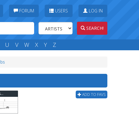
FORUM
USERS
LOG IN
SEARCH!
U
V
W
X
Y
Z
abs
Marilyn Manson - A Place In The Dirt (ver 2) Bass Tab
ADD TO FAVS