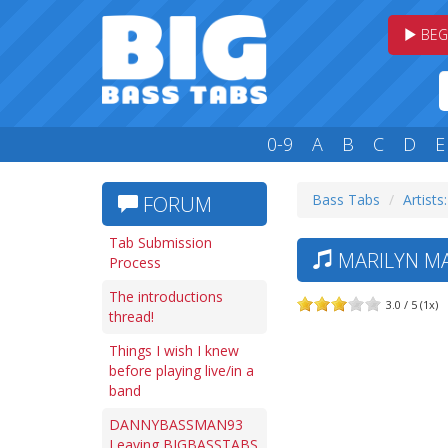
BEG
0-9
A
B
C
D
E
Bass Tabs
Artists
FORUM
Tab Submission
MARILYN MAN
Process
The introductions
3.0 / 5 (1x)
thread!
Things I wish I knew
before playing live/in a
band
DANNYBASSMAN93
Leaving BIGBASSTABS