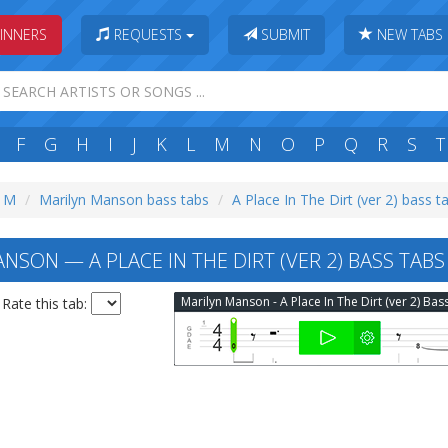
INNERS
REQUESTS
SUBMIT
NEW TABS
F
G
H
I
J
K
L
M
N
O
P
Q
R
S
T
: M
Marilyn Manson bass tabs
A Place In The Dirt (ver 2) bass t
SON — A PLACE IN THE DIRT (VER 2) BASS TABS
Rate this tab: