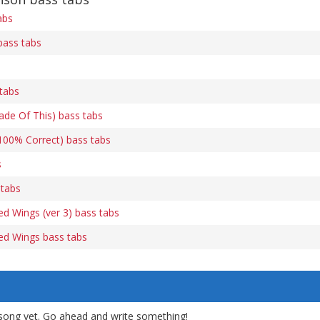
abs
bass tabs
tabs
de Of This) bass tabs
100% Correct) bass tabs
s
 tabs
d Wings (ver 3) bass tabs
ed Wings bass tabs
song yet. Go ahead and write something!