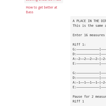
How to get better at
Bass
A PLACE IN THE DI
This is the same 
Enter 16 measures
Riff 1: 
G:————————————|——
D:————————————|——
A:—2——2——2——2—|—2
E:————————————|——
G:————————————|——
D:————————————|——
A:—1——1——1——1—|—2
E:————————————|——
Pause for 2 measu
Riff 1