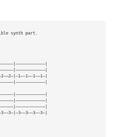
ible synth part.
——————|————————————|
——————|————————————|
—2——2—|—1——1——1——1—|
——————|————————————|
——————|————————————|
——————|————————————|
——————|————————————|
—3——3—|—3——3——3——3—|