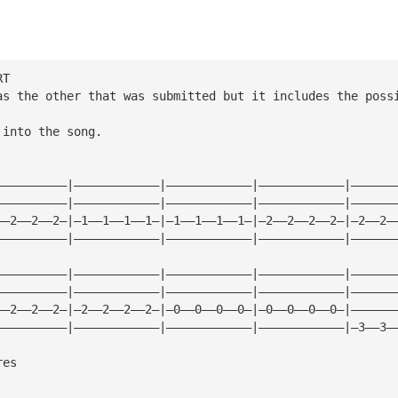
RT
as the other that was submitted but it includes the poss
 into the song.
——————————|————————————|————————————|————————————|——————
——————————|————————————|————————————|————————————|——————
——2——2——2—|—1——1——1——1—|—1——1——1——1—|—2——2——2——2—|—2——2—
——————————|————————————|————————————|————————————|——————
——————————|————————————|————————————|————————————|——————
——————————|————————————|————————————|————————————|——————
——2——2——2—|—2——2——2——2—|—0——0——0——0—|—0——0——0——0—|——————
——————————|————————————|————————————|————————————|—3——3—
res