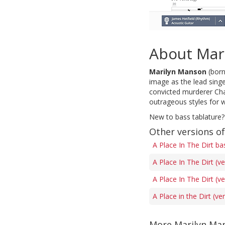
About Mar
Marilyn Manson
(bor
image as the lead sin
convicted murderer Char
outrageous styles for w
New to bass tablature?
Other versions of
A Place In The Dirt ba
A Place In The Dirt (v
A Place In The Dirt (v
A Place in the Dirt (ve
More Marilyn Ma