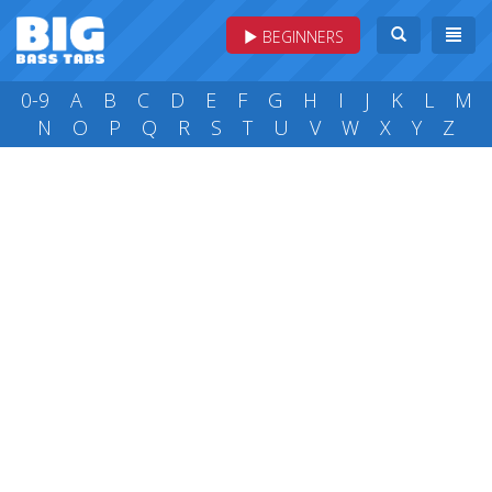
BEGINNERS
0-9
A
B
C
D
E
F
G
H
I
J
K
L
M
N
O
P
Q
R
S
T
U
V
W
X
Y
Z