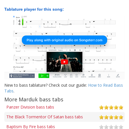
Tablature player for this song:
New to bass tablature? Check out our guide:
How to Read Bass
Tabs
.
More Marduk bass tabs
Panzer Division bass tabs
The Black Tormentor Of Satan bass tabs
Baptism By Fire bass tabs