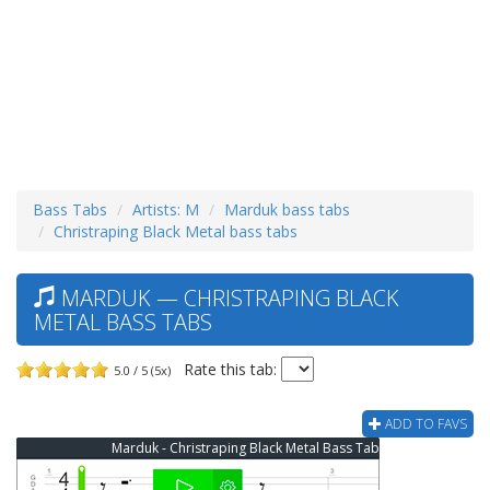
Bass Tabs
Artists: M
Marduk bass tabs
Christraping Black Metal bass tabs
MARDUK — CHRISTRAPING BLACK
METAL BASS TABS
Rate this tab:
5.0 / 5 (5x)
ADD TO FAVS
Marduk - Christraping Black Metal Bass Tab