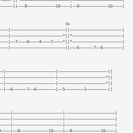
——————||———8————————————10————|——8————————————10————|
                            3x                       
————|———————————————————————||——————————————————————|
————|——————————————————————*||*—————————————————————|
————|——7————6————4————7————*||*—————————————————————|
————|———————————————————————||———6——————7——6————————|
——|—————————————————————|—————————————————————||
——|—————————————————————|————————————————————*||
——|—————————————————————|————————————————————*||
——|——6——————7——6————————|——5————————2—————————||
—————|—————————————————————|—————————————————————|
—————|—————————————————————|—————————————————————|
—————|—————————————————————|—————————————————————|
0————|——8————————————10————|——8————————————10————|