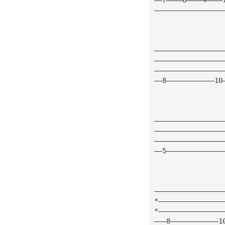
—————————————————
                 
—————————————————
—————————————————
—————————————————
——8————————————10
—————————————————
—————————————————
—————————————————
——5——————————————
—————————————————
*————————————————
*————————————————
———8————————————1