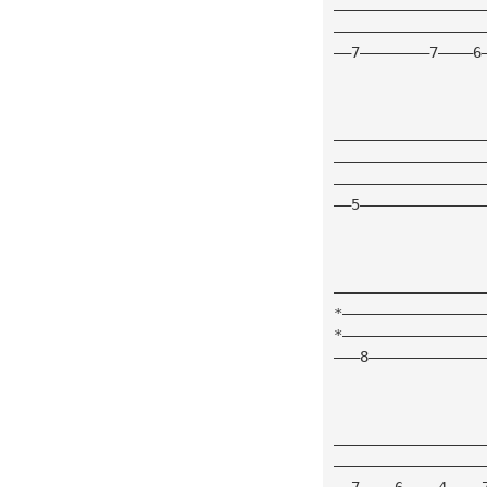
—————————————————
—————————————————
——7————————7————6
—————————————————
—————————————————
—————————————————
——5——————————————
—————————————————
*————————————————
*————————————————
———8—————————————
—————————————————
—————————————————
——7————6————4————