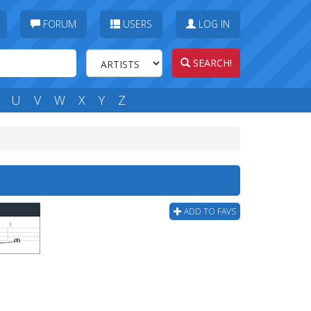
FORUM
USERS
LOG IN
SEARCH!
U
V
W
X
Y
Z
ADD TO FAVS