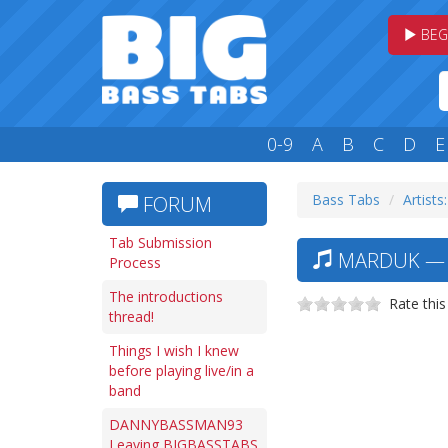
BEG
0-9
A
B
C
D
E
Bass Tabs
Artists
FORUM
Tab Submission
MARDUK — B
Process
The introductions
Rate this
thread!
Things I wish I knew
before playing live/in a
band
DANNYBASSMAN93
Leaving BIGBASSTABS