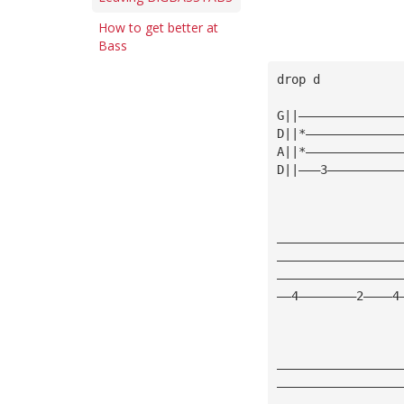
How to get better at
Bass
drop d
G||——————————————
D||*—————————————
A||*—————————————
D||———3——————————
—————————————————
—————————————————
—————————————————
——4————————2————4
—————————————————
—————————————————
—————————————————