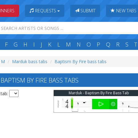
INNERS
REQUESTS
SUBMIT
NEW TABS
F
G
H
I
J
K
L
M
N
O
P
Q
R
S
T
: M
Marduk bass tabs
Baptism By Fire bass tabs
APTISM BY FIRE BASS TABS
Marduk - Baptism By Fire Bass Tab
 tab: