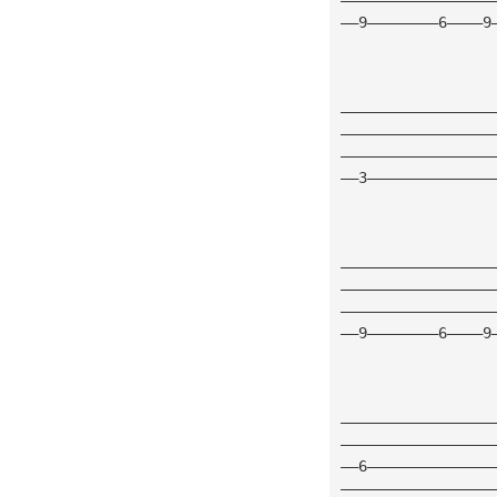
——9————————6————9
—————————————————
—————————————————
—————————————————
——3——————————————
—————————————————
—————————————————
—————————————————
——9————————6————9
                 
—————————————————
—————————————————
——6——————————————
—————————————————