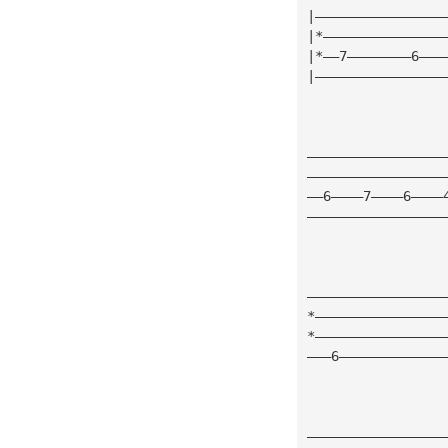
|————————————————
|*———————————————
|*——7————————6———
|————————————————
—————————————————
—————————————————
——6————7————6————
—————————————————
—————————————————
*————————————————
*————————————————
———6—————————————
—————————————————