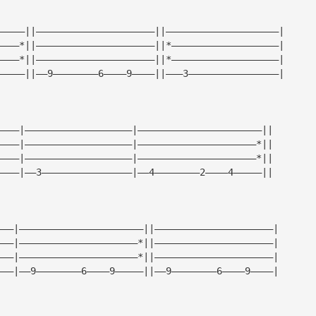
—————||—————————————————————||————————————————————|
————*||—————————————————————||*———————————————————|
————*||—————————————————————||*———————————————————|
—————||——9————————6————9————||———3————————————————|
————|———————————————————|——————————————————————||
————|———————————————————|—————————————————————*||
————|———————————————————|—————————————————————*||
————|——3————————————————|——4————————2————4—————||
———|——————————————————————||—————————————————————|
———|—————————————————————*||—————————————————————|
———|—————————————————————*||—————————————————————|
———|——9————————6————9—————||——9————————6————9————|