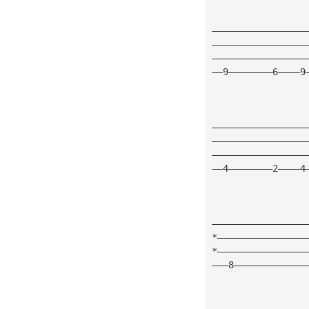
—————————————————
—————————————————
—————————————————
——9————————6————9
—————————————————
—————————————————
—————————————————
——4————————2————4
—————————————————
*————————————————
*————————————————
———8—————————————