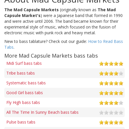
The Mad Capsule Markets
(originally known as
The Mad
Capsule Market's
) were a Japanese band that formed in 1990
and were active until 2006. The band became known for their
experimental style of music, which focused on the fusion of
electronic music with punk rock and heavy metal.
New to bass tablature? Check out our guide:
How to Read Bass
Tabs
.
More Mad Capsule Markets bass tabs
Midi Surf bass tabs
Tribe bass tabs
Systematic bass tabs
Good Girl bass tabs
Fly High bass tabs
All The Time In Sunny Beach bass tabs
Pulse bass tabs