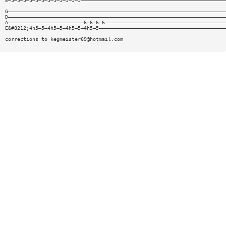
E—5—5—5—5—5—5—5—5—5—5—5—5————————————————————————————————————————————————
G————————————————————————————————————————————————————————————————————————
D————————————————————————————————————————————————————————————————————————
A—————————————————————————6—6—6—6————————————————————————————————————————
E&#8212;4h5—5—4h5—5—4h5—5—4h5—5——————————————————————————————————————————
corrections to
kegmeister69@hotmail.com