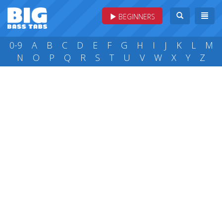
BEGINNERS
0-9
A
B
C
D
E
F
G
H
I
J
K
L
M
N
O
P
Q
R
S
T
U
V
W
X
Y
Z