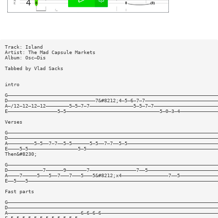
Track: Island
Artist: The Mad Capsule Markets
Album: Osc—Dis
Tabbed by Vlad Sacks
intro
G————————————————————————————————————————————————————————————————————————
D——————————————————————————————7&#8212;4—5—6—7—7—————————————————————————
A—/12—12—12—12————————5—5—7—7———————————————5—5—7—7——————————————————————
E—————————————————5—5————————————————————————————————5—0—3—4—————————————
Verses
G————————————————————————————————————————————————————————————————————————
D————————————————————————————————————————————————————————————————————————
A—————————5—5——7—7——5—5——————5—5——7—7——5—5———————————————————————————————
E————5—5—————————————————5—5—————————————————————————————————————————————
Then&#8230;
G————————————————————————————————————————————————————————————————————————
D————————————7——————9———————7————————————————7——5————————————————————————
A————7—————5———5——7———7———5———5&#8212;x4————————————————7——5—————————————
E——5———5—————————————————————————————————————————————————————————————————
Fast parts
G————————————————————————————————————————————————————————————————————————
D————————————————————————————————————————————————————————————————————————
A—————————————————————————6—6—6—6————————————————————————————————————————