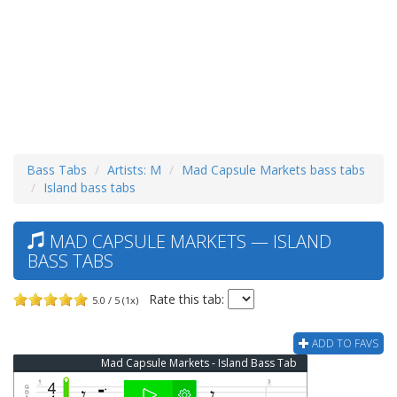
Bass Tabs
Artists: M
Mad Capsule Markets bass tabs
Island bass tabs
MAD CAPSULE MARKETS — ISLAND
BASS TABS
Rate this tab:
5.0 / 5 (1x)
ADD TO FAVS
Mad Capsule Markets - Island Bass Tab