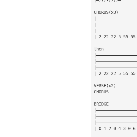
CHORUS(x3)
|————————————————
|————————————————
|————————————————
|—2—22—22—5—55—55
then
|————————————————
|————————————————
|————————————————
|—2—22—22—5—55—55
VERSE(x2)
CHORUS
BRIDGE
|————————————————
|————————————————
|————————————————
|—0—1—2—0—4—3—0—6