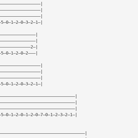
—————————————————|
—————————————————|
—————————————————|
—5—0—1—2—0—3—2—1—|
———————————————|
———————————————|
—————————————2—|
—5—0—1—2—0—2———|
—————————————————|
—————————————————|
—————————————————|
—5—0—1—2—0—3—2—1—|
———————————————————————————————|
———————————————————————————————|
———————————————————————————————|
—5—0—1—2—0—1—2—0—7—0—1—2—3—2—1—|
———————————————————————————————————|