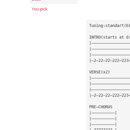
You pick
Tuning:standart(E
INTRO(starts at 0
|————————————————
|————————————————
|————————————————
|—2—22—22—222—223
VERSE(x2)
|————————————————
|————————————————
|————————————————
|—2—22—22—222—223
PRE—CHORUS
|——————————|
|——————————|
|——————————|
|—77777777—|