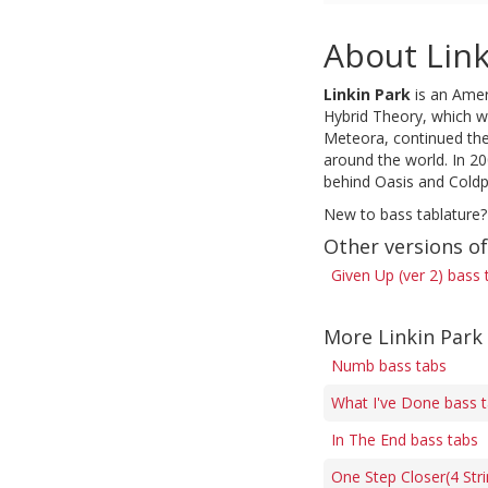
About Link
Linkin Park
is an Amer
Hybrid Theory, which wa
Meteora, continued the 
around the world. In 2
behind Oasis and Coldp
New to bass tablature?
Other versions o
Given Up (ver 2) bass 
More Linkin Park
Numb bass tabs
What I've Done bass 
In The End bass tabs
One Step Closer(4 Stri