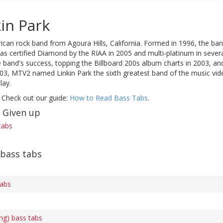
in Park
ican rock band from Agoura Hills, California. Formed in 1996, the ban
s certified Diamond by the RIAA in 2005 and multi-platinum in several
band's success, topping the Billboard 200s album charts in 2003, an
003, MTV2 named Linkin Park the sixth greatest band of the music vid
lay.
 Check out our guide:
How to Read Bass Tabs
.
f Given up
tabs
 bass tabs
tabs
ng) bass tabs