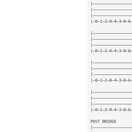
|————————————————
|————————————————
|————————————————
|—0—1—2—0—4—3—0—6
|————————————————
|————————————————
|————————————————
|—0—1—2—0—4—3—0—6
|————————————————
|————————————————
|————————————————
|—0—1—2—0—4—3—0—6
|————————————————
|————————————————
|————————————————
|—0—1—2—0—4—3—0—6
POST BRIDGE
|————————————————