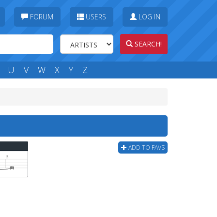
FORUM
USERS
LOG IN
SEARCH!
U
V
W
X
Y
Z
ADD TO FAVS