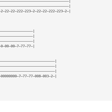
———————————————————————————————————|
———————————————————————————————————|
—2—22—22—222—223—2—22—22—222—223—2—|
—————————————————|
—————————————————|
—————————————————| 
—0—00—00—7—77—77—|
————————————————————————————|
————————————————————————————|
————————————————————————————|
—00000000—7—77—77—008—003—2—|