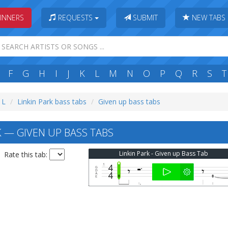
INNERS
REQUESTS
SUBMIT
NEW TABS
F
G
H
I
J
K
L
M
N
O
P
Q
R
S
T
 L
Linkin Park bass tabs
Given up bass tabs
K — GIVEN UP BASS TABS
Linkin Park - Given up Bass Tab
Rate this tab: