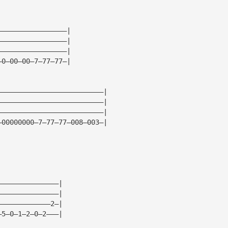
—————————————————|
—————————————————|
—————————————————| 
—0—00—00—7—77—77—|
——————————————————————————|
——————————————————————————|
——————————————————————————|
—00000000—7—77—77—008—003—|
———————————————|
———————————————|
—————————————2—|
—5—0—1—2—0—2———|