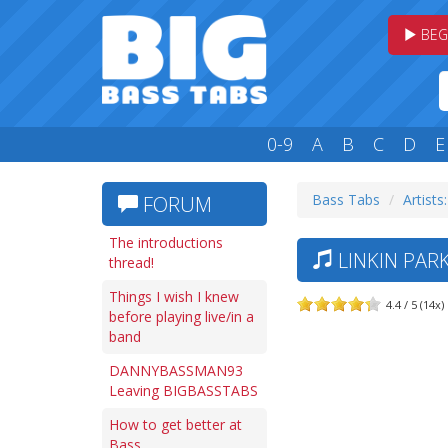
BEG
0-9
A
B
C
D
E
Bass Tabs
Artists:
FORUM
The introductions
LINKIN PAR
thread!
Things I wish I knew
4.4 / 5 (14x)
before playing live/in a
band
DANNYBASSMAN93
Leaving BIGBASSTABS
How to get better at
Bass