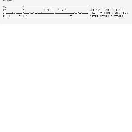
OUTRO:
G:—————————*————————————————————————————————————
D:—————————*———————————3—4—3———4—5—4———————————— (REPEAT PART BEFORE
A:———4—5———*———2—3—2—4———————5——————————6—7—6——— STARS 2 TIMES AND PLAY
E:—2—————7—*—2————————————————————————7————————— AFTER STARS 2 TIMES)