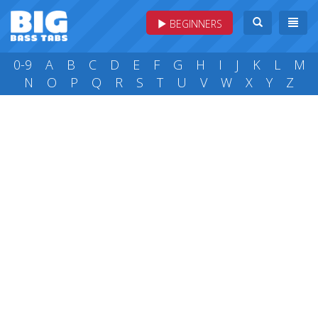
BEGINNERS
0-9
A
B
C
D
E
F
G
H
I
J
K
L
M
N
O
P
Q
R
S
T
U
V
W
X
Y
Z