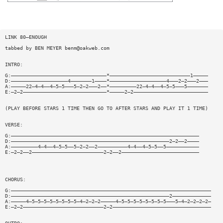
LINK 80—ENOUGH
tabbed by BEN MEYER
benm@oakweb.com
INTRO:
G:————————————————————————————————*———————————————————————————1—————
D:———————————————————4———————1————*———————————————————4———2—2———2———
A:—————22—4—4——4—5—5———5—2—2———2——*—————————22—4—4——4—5—5———5———————
E:—2—2————————————————————————————*—————2—2—————————————————————————
(PLAY BEFORE STARS 1 TIME THEN GO TO AFTER STARS AND PLAY IT 1 TIME)
VERSE:
G:———————————————————————————————————————————————————————————————
D:—————————————————————————————————————————————————————2—2——2————
A:—————————4—4——4—5—5——5—2—2——2——————————4—4——4—5—5——5———————————
E:—2—2——2————————————————————————2—2——2——————————————————————————
CHORUS:
G:———————————————————————————————————————————————————————————————————
D:—————————————————————————————————————————————————————2—————————————
A:—————4—5—5—5—5—5—5—5—5—4—2—2—2—————4—5—5—5—5—5—5—5—5———5—4—2—2—2—2—
E:—2—2———————————————————————————2—2—————————————————————————————————