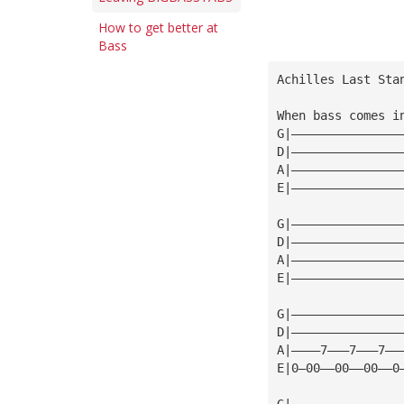
How to get better at
Bass
Achilles Last Sta
When bass comes i
G|———————————————
D|———————————————
A|———————————————
E|———————————————
G|———————————————
D|———————————————
A|———————————————
E|———————————————
G|———————————————
D|———————————————
A|————7———7———7——
E|0—00——00——00——0
G|———————————————