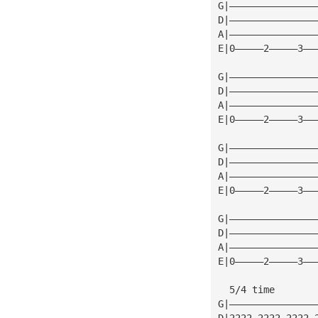
G|———————————————
D|———————————————
A|———————————————
E|0—————2—————3——
G|———————————————
D|———————————————
A|———————————————
E|0—————2—————3——
G|———————————————
D|———————————————
A|———————————————
E|0—————2—————3——
G|———————————————
D|———————————————
A|———————————————
E|0—————2—————3——
  5/4 time
G|———————————————
D|2222—2222—2222—