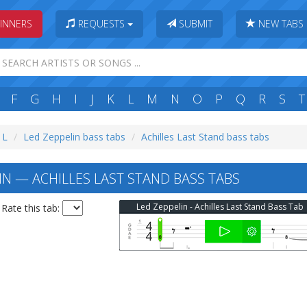
INNERS
REQUESTS
SUBMIT
NEW TABS
F
G
H
I
J
K
L
M
N
O
P
Q
R
S
T
 L
Led Zeppelin bass tabs
Achilles Last Stand bass tabs
IN — ACHILLES LAST STAND BASS TABS
Led Zeppelin - Achilles Last Stand Bass Tab
Rate this tab: