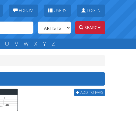
FORUM
USERS
LOG IN
SEARCH!
U
V
W
X
Y
Z
ADD TO FAVS