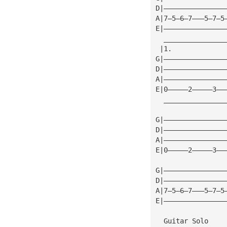
D|———————————————
A|7—5—6—7———5—7—5
E|———————————————
  _______________
 |1.
G|———————————————
D|———————————————
A|———————————————
E|0—————2—————3——
  _______________
                 
G|———————————————
D|———————————————
A|———————————————
E|0—————2—————3——
G|———————————————
D|———————————————
A|7—5—6—7———5—7—5
E|———————————————
  Guitar Solo