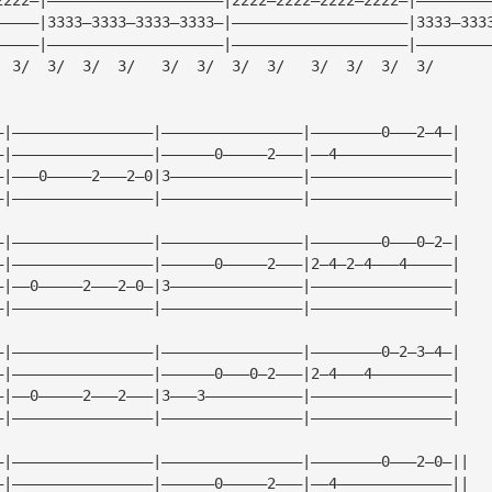
—————|3333—3333—3333—3333—|————————————————————|3333—333
—————|————————————————————|————————————————————|————————
  3/  3/  3/  3/   3/  3/  3/  3/   3/  3/  3/  3/
—|————————————————|————————————————|————————0———2—4—|
—|————————————————|——————0—————2———|——4—————————————|
—|———0—————2———2—0|3———————————————|————————————————|
—|————————————————|————————————————|————————————————|
—|————————————————|————————————————|————————0———0—2—|
—|————————————————|——————0—————2———|2—4—2—4———4—————|
—|——0—————2———2—0—|3———————————————|————————————————|
—|————————————————|————————————————|————————————————|
—|————————————————|————————————————|————————0—2—3—4—|
—|————————————————|——————0———0—2———|2—4———4—————————|
—|——0—————2———2———|3———3———————————|————————————————|
—|————————————————|————————————————|————————————————|
—|————————————————|————————————————|————————0———2—0—||
—|————————————————|——————0—————2———|——4—————————————||