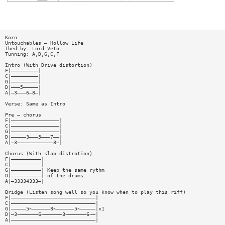
Korn
Untouchables — Hollow Life
Tbed by: Lord Veto
Tunning: A,D,G,C,F
Intro (With Drive distortion)
F|—————————|
C|—————————|
G|—————————|
D|———5—————|
A|—3———6—8—|
Verse: Same as Intro
Pre — chorus
F|————————————————|
C|————————————————|
G|————————————————|
D|—————3———5———7——|
A|—3————————————8—|
Chorus (With slap distrotion)
F|——————————|
C|——————————|
G|——————————| Keep the same rythm
D|——————————| of the drums.
A|—33334333—|
Bridge (Listen song well so you know when to play this riff)
F|————————————————————————————|
C|————————————————————————————|
G|—————5~——————3~——————5~—————|x1
D|—3~——————6~——————3~——————6~—|
A|————————————————————————————|