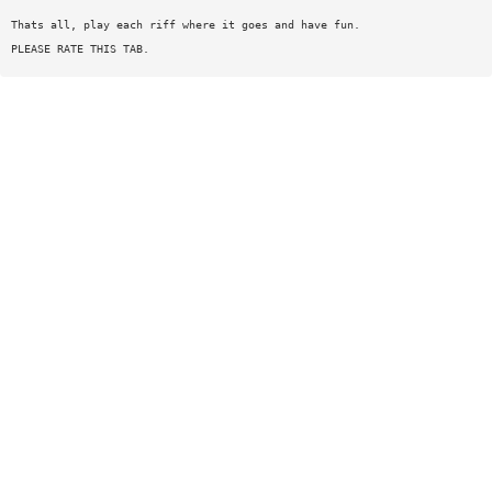
Thats all, play each riff where it goes and have fun.
PLEASE RATE THIS TAB.