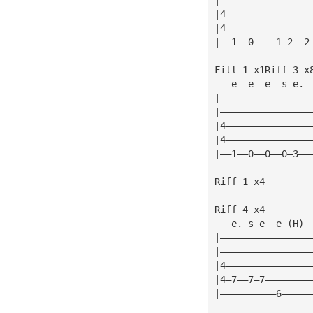
|4———————————————
|4———————————————
|——1——0————1—2——2
Fill 1 x1Riff 3 x
   e  e  e  s e. 
|————————————————
|————————————————
|4———————————————
|4———————————————
|——1——0——0——0—3——
                 
Riff 1 x4
Riff 4 x4
   e. s e  e (H) 
|————————————————
|————————————————
|4———————————————
|4—7——7—7————————
|——————————6—————