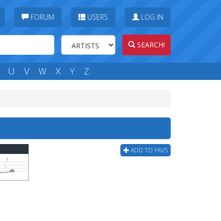
FORUM
USERS
LOG IN
SEARCH!
U
V
W
X
Y
Z
ADD TO FAVS