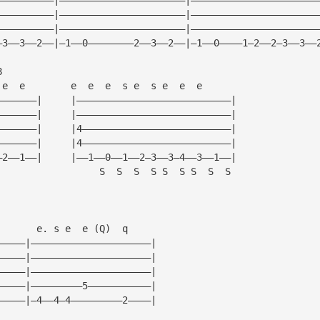
——————————|——————————————————————|——————————————————————
——————————|——————————————————————|——————————————————————
—3——3——2——|—1——0————————2——3——2——|—1——0————1—2——2—3——3——
8
 e  e        e  e  e  s e  s e  e  e
———————|     |———————————————————————————|
———————|     |———————————————————————————|
———————|     |4——————————————————————————|
———————|     |4——————————————————————————|
—2——1——|     |——1——0——1——2—3——3—4——3——1——|
                  S  S  S  S S  S S  S  S
       e. s e  e (Q)  q
—————|—————————————————————|
—————|—————————————————————|
—————|—————————————————————|
—————|—————————5———————————|
—————|—4——4—4—————————2————|