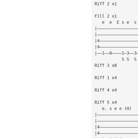
Riff 2 x1
Fill 2 x1
   e  e  E s e  s
|————————————————
|————————————————
|4———————————————
|4———————————————
|——1——0————1—3——3
           S S  S
Riff 3 x8
Riff 1 x4
Riff 4 x4
Riff 5 x4
   e. s e e (H)  
|————————————————
|————————————————
|4———————————————
|4———————————————