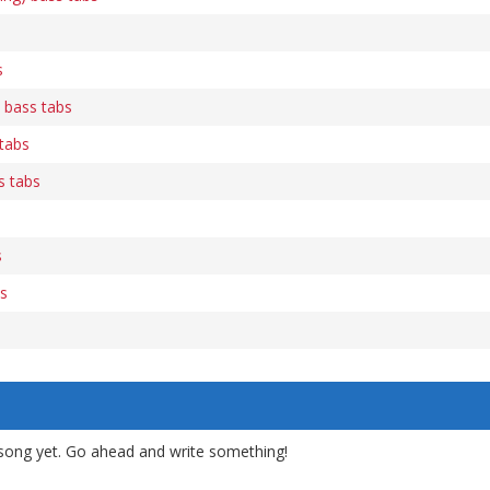
s
 bass tabs
tabs
s tabs
s
bs
song yet. Go ahead and write something!