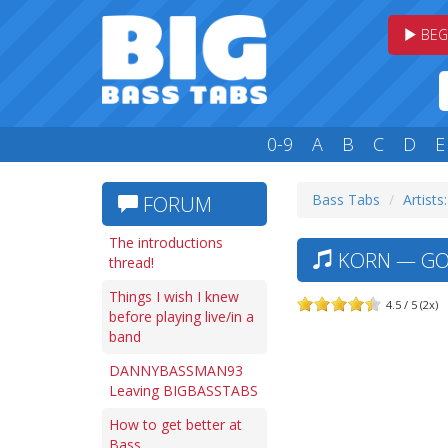
BEG
0-9
A
B
C
D
E
Bass Tabs
Artists
FORUM
The introductions
KORN — GOO
thread!
Things I wish I knew
4.5 / 5 (2x)
before playing live/in a
band
DANNYBASSMAN93
Leaving BIGBASSTABS
How to get better at
Bass