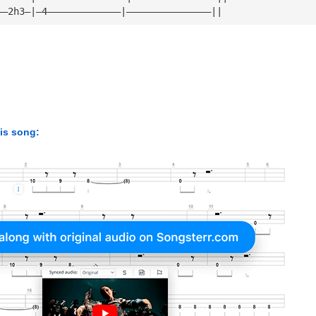
——2h3—|—4—————————————|———————————————||
his song: