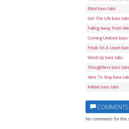
Blind bass tabs
Got The Life bass tab
Falling Away From Me
Coming Undone bass 
Freak On A Leash bas
Word Up bass tabs
Thoughtless bass tab
Here To Stay bass ta
Adidas bass tabs
COMMENTS
No comments for this 