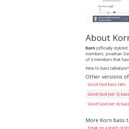
About Kor
Korn
(officially stylize
members: Jonathan Davi
of 3 members that have
New to bass tablature?
Other versions o
Good God bass tabs
Good God (ver 3) bass
Good God (ver 4) bass
More Korn bass 
Freak on a leash (4 st