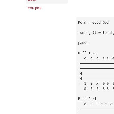
You pick
Korn — Good God
tuning (low to hi
pause
Riff 1 x8
   e  e  e  s s S
|————————————————
|————————————————
|4———————————————
|4———————————————
|——1——0——X——0—0——
   S  S  S  S S  
Riff 2 x1
   e  e  E s s Ss
|————————————————
|————————————————