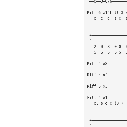
|——0——0—0/6——————
Riff 6 x11Fill 3 
   e  e  e  s e  
|————————————————
|————————————————
|4———————————————
|4———————————————
|——2——0——X——0—0——
   S  S  S  S S  
Riff 1 x8
Riff 4 x4
Riff 5 x3
Fill 4 x1
   e. s e e (Q.) 
|————————————————
|————————————————
|4———————————————
|4———————————————