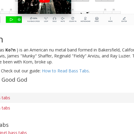
n
d as
Ko?n
) is an American nu metal band formed in Bakersfield, Califor
s, James "Munky" Shaffer, Reginald "Fieldy" Arvizu, and Ray Luzier. 
 been with Korn, broke up.
 Check out our guide:
How to Read Bass Tabs
.
f Good God
 tabs
 tabs
tabs
ring) bass tabs