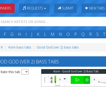
INNERS
REQUESTS
SUBMIT
NEW TABS
F
G
H
I
J
K
L
M
N
O
P
Q
R
S
T
: K
Korn bass tabs
Good God (ver 2) bass tabs
D GOD (VER 2) BASS TABS
Korn - Good God (ver 2) Bass Tab
Rate this tab: