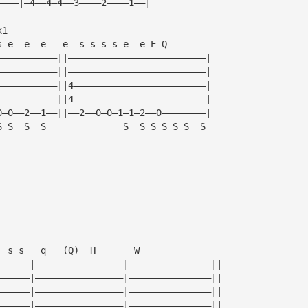
————|—4——4—4——3————2————1——|
x1
s e  e  e   e  s s s s e  e E Q 
———————————||—————————————————————————|
———————————||—————————————————————————|
———————————||4————————————————————————|
———————————||4————————————————————————|
0—0——2——1——||——2——0—0—1—1—2——0————————|
S S  S  S              S  S S S S S  S
  s s   q   (Q)  H       W
——————|————————————————|———————————————||
——————|————————————————|———————————————||
——————|————————————————|———————————————||
——————|————————————————|———————————————||