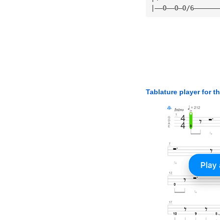
|——0——0—0/6——————
Tablature player for t