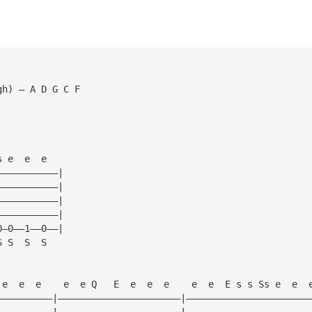
gh) — A D G C F
s e  e  e
———————————|
———————————|
———————————|
———————————|
0—0——1——0——|
S S  S  S
 e  e  e    e  e Q   E  e  e  e    e  e  E s s Ss e  e  
——————————|——————————————————————|——————————————————————
——————————|——————————————————————|——————————————————————