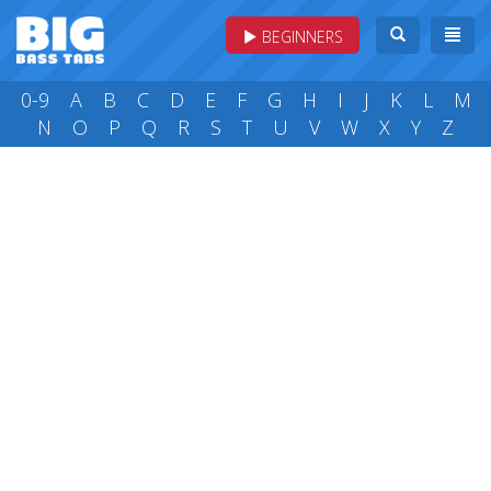
BEGINNERS
0-9
A
B
C
D
E
F
G
H
I
J
K
L
M
N
O
P
Q
R
S
T
U
V
W
X
Y
Z