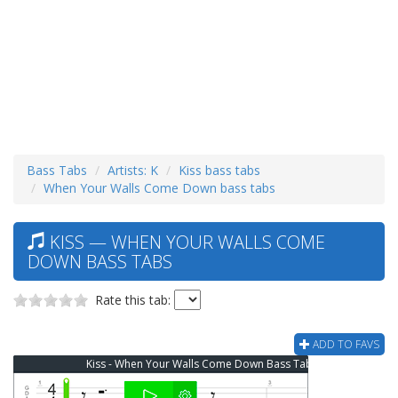
Bass Tabs
Artists: K
Kiss bass tabs
When Your Walls Come Down bass tabs
KISS — WHEN YOUR WALLS COME
DOWN BASS TABS
Rate this tab:
ADD TO FAVS
Kiss - When Your Walls Come Down Bass Tab