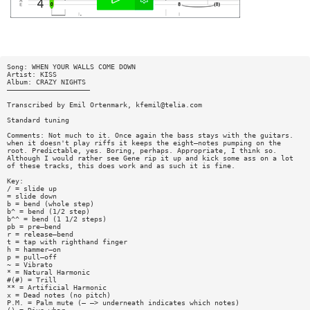
Song: WHEN YOUR WALLS COME DOWN
Artist: KISS
Album: CRAZY NIGHTS
————————————————————
Transcribed by Emil Ortenmark,
kfemil@telia.com
Standard tuning
Comments: Not much to it. Once again the bass stays with the guitars.
when it doesn't play riffs it keeps the eight—notes pumping on the
root. Predictable, yes. Boring, perhaps. Appropriate, I think so.
Although I would rather see Gene rip it up and kick some ass on a lot
of these tracks, this does work and as such it is fine.
Key:
/ = slide up
= slide down
b = bend (whole step)
b^ = bend (1/2 step)
b^^ = bend (1 1/2 steps)
pb = pre—bend
r = release—bend
t = tap with righthand finger
h = hammer—on
p = pull—off
~ = Vibrato
* = Natural Harmonic
#(#) = Trill
** = Artificial Harmonic
x = Dead notes (no pitch)
P.M. = Palm mute (— —> underneath indicates which notes)