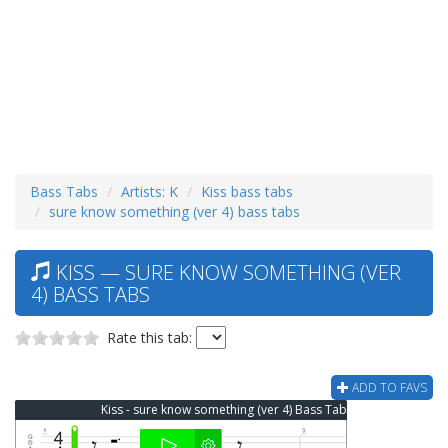
Bass Tabs
Artists: K
Kiss bass tabs
sure know something (ver 4) bass tabs
KISS — SURE KNOW SOMETHING (VER
4) BASS TABS
Rate this tab:
ADD TO FAVS
Kiss - sure know something (ver 4) Bass Tab