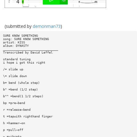
(submitted by
demonman73
)
SURE KNOW SOMETHING
song: SURE KNOW SOMETHING
artist: KISS
album: DYNASTY
______________________________
Transcribed by David Leffel
standard tuning
i hope i got this right
/= slide up
\= slide down
b= bend (whole step)
b^ =bend (1/2 step)
b^^ =bend(1 1/2 steps)
bp =pre—bend
r =release—bend
t =tapwith righthand finger
h =hammer—on
p =pull—off
~ =vibrato