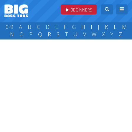
BEGINNERS
0-9
A
B
C
D
E
F
G
H
I
J
K
L
M
N
O
P
Q
R
S
T
U
V
W
X
Y
Z