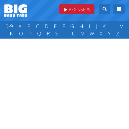
BEGINNERS
0-9
A
B
C
D
E
F
G
H
I
J
K
L
M
N
O
P
Q
R
S
T
U
V
W
X
Y
Z