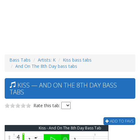
Bass Tabs
Artists: K
Kiss bass tabs
And On The 8th Day bass tabs
KISS — AND ON THE 8TH DAY BASS
TABS
Rate this tab:
ADD TO FAVS
Kiss - And On The 8th Day Bass Tab