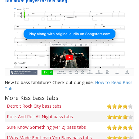
Tablature player for this song:
New to bass tablature? Check out our guide:
How to Read Bass
Tabs
.
More Kiss bass tabs
Detroit Rock City bass tabs
Rock And Roll All Night bass tabs
Sure Know Something (ver 2) bass tabs
I Was Made For Lovin You Baby bass tabs